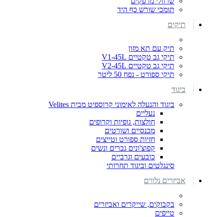
שרוולי מרפקים
תומכי שורש כף היד
תיקים
תיק עם תא מזון
תיקי גב טקטיים V1-45L
תיקי גב טקטיים V2-45L
תיקי ספורט - נפח 50 ליטר
ביגוד
ביגוד והנעלה לאימוני קרוספיט מבית Velites
נעליים
חולצות, גופיות וקרופים
מכנסיים ושורטים
חזיות ספורט וטייצים
קפוצ'ונים גברים ונשים
כובעים וגרביים
סינגלטים וביגוד תחרותי
אביזרים נלווים
בקבוקים, שייקרים ואביזרים
טייפים