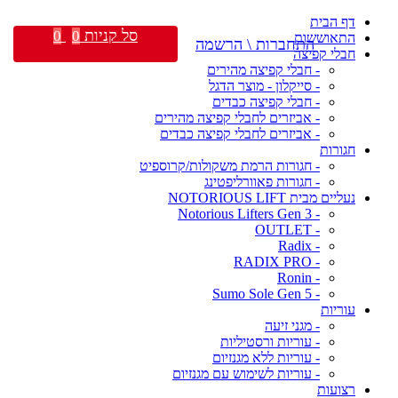
דף הבית
סל קניות
0
0
התאוששות
התחברות \ הרשמה
חבלי קפיצה
- חבלי קפיצה מהירים
- סייקלון - מוצר הדגל
- חבלי קפיצה כבדים
- אביזרים לחבלי קפיצה מהירים
- אביזרים לחבלי קפיצה כבדים
חגורות
- חגורות הרמת משקולות/קרוספיט
- חגורות פאוורליפטינג
נעליים מבית NOTORIOUS LIFT
- Notorious Lifters Gen 3
- OUTLET
- Radix
- RADIX PRO
- Ronin
- Sumo Sole Gen 5
עוריות
- מגני זיעה
- עוריות ורסטיליות
- עוריות ללא מגנזיום
- עוריות לשימוש עם מגנזיום
רצועות