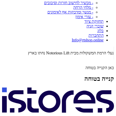
- מכשיר לחישוב חזרות וסיבובים
- מלחי הרחה
- מנשך ומדבקות אף לאימונים
- עזרי אימון
תחזוקת ציוד
שוברי קניה
בלוג
התחברות
Info@rtshop.online
תקופת  2026
נעלי הרמת המשקולות מבית Notorious Lift נחתו בארץ
כאן הקנייה בטוחה
קנייה בטוחה