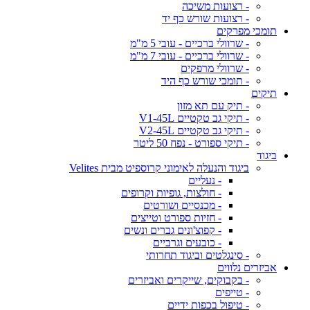
- רצועות משיכה
- רצועות שורש כף יד
תומכי מפרקים
- שרוולי ברכיים - עובי 5 מ"מ
- שרוולי ברכיים - עובי 7 מ"מ
- שרוולי מרפקים
- תומכי שורש כף היד
תיקים
- תיק עם תא מזון
- תיקי גב טקטיים V1-45L
- תיקי גב טקטיים V2-45L
- תיקי ספורט - נפח 50 ליטר
ביגוד
ביגוד והנעלה לאימוני קרוספיט מבית Velites
- נעליים
- חולצות, גופיות וקרופים
- מכנסיים ושורטים
- חזיות ספורט וטייצים
- קפוצ'ונים גברים ונשים
- כובעים וגרביים
- סינגלטים וביגוד תחרותי
אביזרים נלווים
- בקבוקים, שייקרים ואביזרים
- טייפים
- טיפול בכפות ידיים