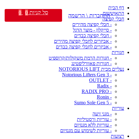
דף הבית
סל קניות
0
0
התאוששות
התחברות \ הרשמה
חבלי קפיצה
- חבלי קפיצה מהירים
- סייקלון - מוצר הדגל
- חבלי קפיצה כבדים
- אביזרים לחבלי קפיצה מהירים
- אביזרים לחבלי קפיצה כבדים
חגורות
- חגורות הרמת משקולות/קרוספיט
- חגורות פאוורליפטינג
נעליים מבית NOTORIOUS LIFT
- Notorious Lifters Gen 3
- OUTLET
- Radix
- RADIX PRO
- Ronin
- Sumo Sole Gen 5
עוריות
- מגני זיעה
- עוריות ורסטיליות
- עוריות ללא מגנזיום
- עוריות לשימוש עם מגנזיום
רצועות