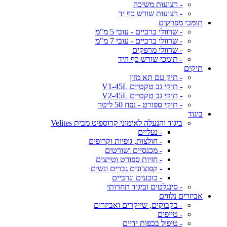
- רצועות משיכה
- רצועות שורש כף יד
תומכי מפרקים
- שרוולי ברכיים - עובי 5 מ"מ
- שרוולי ברכיים - עובי 7 מ"מ
- שרוולי מרפקים
- תומכי שורש כף היד
תיקים
- תיק עם תא מזון
- תיקי גב טקטיים V1-45L
- תיקי גב טקטיים V2-45L
- תיקי ספורט - נפח 50 ליטר
ביגוד
ביגוד והנעלה לאימוני קרוספיט מבית Velites
- נעליים
- חולצות, גופיות וקרופים
- מכנסיים ושורטים
- חזיות ספורט וטייצים
- קפוצ'ונים גברים ונשים
- כובעים וגרביים
- סינגלטים וביגוד תחרותי
אביזרים נלווים
- בקבוקים, שייקרים ואביזרים
- טייפים
- טיפול בכפות ידיים