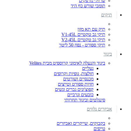
שרוולי מרפקים
תומכי שורש כף היד
תיקים
תיק עם תא מזון
תיקי גב טקטיים V1-45L
תיקי גב טקטיים V2-45L
תיקי ספורט - נפח 50 ליטר
ביגוד
ביגוד והנעלה לאימוני קרוספיט מבית Velites
נעליים
חולצות, גופיות וקרופים
מכנסיים ושורטים
חזיות ספורט וטייצים
קפוצ'ונים גברים ונשים
כובעים וגרביים
סינגלטים וביגוד תחרותי
אביזרים נלווים
בקבוקים, שייקרים ואביזרים
טייפים