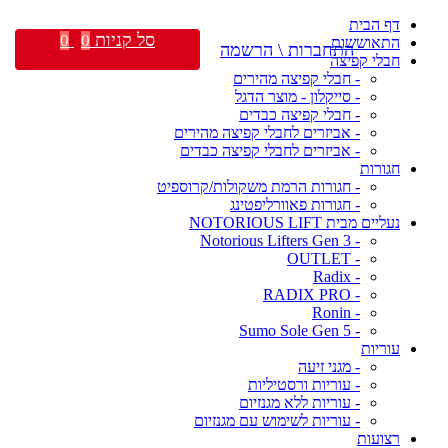
דף הבית
סל קניות
0
0
התאוששות
התחברות \ הרשמה
חבלי קפיצה
- חבלי קפיצה מהירים
- סייקלון - מוצר הדגל
- חבלי קפיצה כבדים
- אביזרים לחבלי קפיצה מהירים
- אביזרים לחבלי קפיצה כבדים
חגורות
- חגורות הרמת משקולות/קרוספיט
- חגורות פאוורליפטינג
נעליים מבית NOTORIOUS LIFT
- Notorious Lifters Gen 3
- OUTLET
- Radix
- RADIX PRO
- Ronin
- Sumo Sole Gen 5
עוריות
- מגני זיעה
- עוריות ורסטיליות
- עוריות ללא מגנזיום
- עוריות לשימוש עם מגנזיום
רצועות