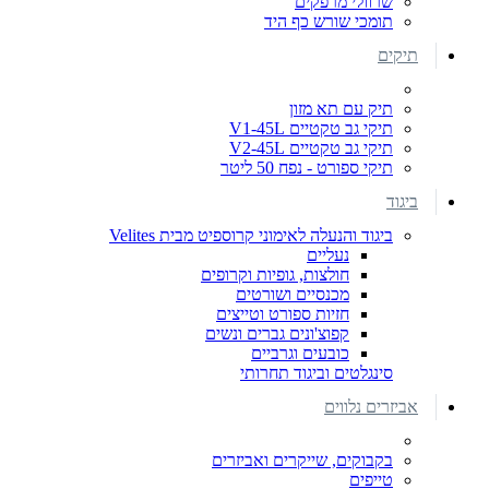
שרוולי מרפקים
תומכי שורש כף היד
תיקים
תיק עם תא מזון
תיקי גב טקטיים V1-45L
תיקי גב טקטיים V2-45L
תיקי ספורט - נפח 50 ליטר
ביגוד
ביגוד והנעלה לאימוני קרוספיט מבית Velites
נעליים
חולצות, גופיות וקרופים
מכנסיים ושורטים
חזיות ספורט וטייצים
קפוצ'ונים גברים ונשים
כובעים וגרביים
סינגלטים וביגוד תחרותי
אביזרים נלווים
בקבוקים, שייקרים ואביזרים
טייפים