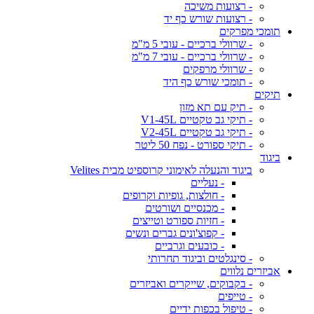
- רצועות משיכה
- רצועות שורש כף יד
תומכי מפרקים
- שרוולי ברכיים - עובי 5 מ"מ
- שרוולי ברכיים - עובי 7 מ"מ
- שרוולי מרפקים
- תומכי שורש כף היד
תיקים
- תיק עם תא מזון
- תיקי גב טקטיים V1-45L
- תיקי גב טקטיים V2-45L
- תיקי ספורט - נפח 50 ליטר
ביגוד
ביגוד והנעלה לאימוני קרוספיט מבית Velites
- נעליים
- חולצות, גופיות וקרופים
- מכנסיים ושורטים
- חזיות ספורט וטייצים
- קפוצ'ונים גברים ונשים
- כובעים וגרביים
- סינגלטים וביגוד תחרותי
אביזרים נלווים
- בקבוקים, שייקרים ואביזרים
- טייפים
- טיפול בכפות ידיים