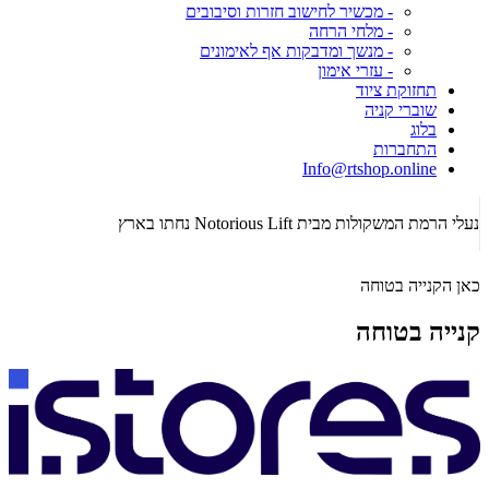
- מכשיר לחישוב חזרות וסיבובים
- מלחי הרחה
- מנשך ומדבקות אף לאימונים
- עזרי אימון
תחזוקת ציוד
שוברי קניה
בלוג
התחברות
Info@rtshop.online
תקופת  2026
נעלי הרמת המשקולות מבית Notorious Lift נחתו בארץ
כאן הקנייה בטוחה
קנייה בטוחה