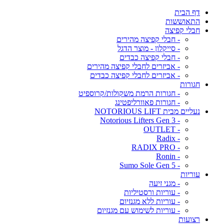
דף הבית
התאוששות
חבלי קפיצה
- חבלי קפיצה מהירים
- סייקלון - מוצר הדגל
- חבלי קפיצה כבדים
- אביזרים לחבלי קפיצה מהירים
- אביזרים לחבלי קפיצה כבדים
חגורות
- חגורות הרמת משקולות/קרוספיט
- חגורות פאוורליפטינג
נעליים מבית NOTORIOUS LIFT
- Notorious Lifters Gen 3
- OUTLET
- Radix
- RADIX PRO
- Ronin
- Sumo Sole Gen 5
עוריות
- מגני זיעה
- עוריות ורסטיליות
- עוריות ללא מגנזיום
- עוריות לשימוש עם מגנזיום
רצועות