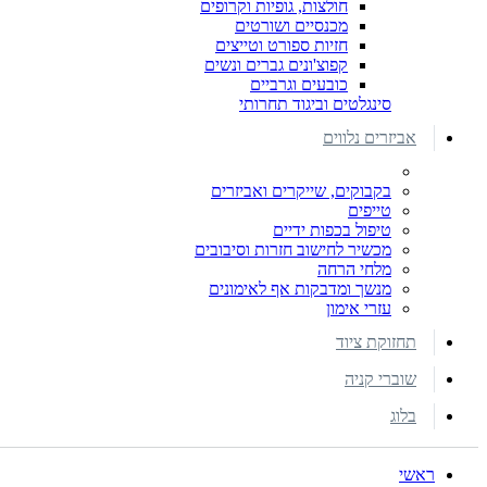
חולצות, גופיות וקרופים
מכנסיים ושורטים
חזיות ספורט וטייצים
קפוצ'ונים גברים ונשים
כובעים וגרביים
סינגלטים וביגוד תחרותי
אביזרים נלווים
בקבוקים, שייקרים ואביזרים
טייפים
טיפול בכפות ידיים
מכשיר לחישוב חזרות וסיבובים
מלחי הרחה
מנשך ומדבקות אף לאימונים
עזרי אימון
תחזוקת ציוד
שוברי קניה
בלוג
ראשי