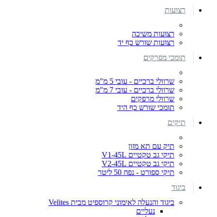
רצועות
רצועות משיכה
רצועות שורש כף יד
תומכי מפרקים
שרוולי ברכיים - עובי 5 מ"מ
שרוולי ברכיים - עובי 7 מ"מ
שרוולי מרפקים
תומכי שורש כף היד
תיקים
תיק עם תא מזון
תיקי גב טקטיים V1-45L
תיקי גב טקטיים V2-45L
תיקי ספורט - נפח 50 ליטר
ביגוד
ביגוד והנעלה לאימוני קרוספיט מבית Velites
נעליים