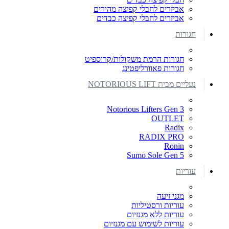
אביזרים לחבלי קפיצה מהירים
אביזרים לחבלי קפיצה כבדים
חגורות
חגורות הרמת משקולות/קרוספיט
חגורות פאוורליפטינג
נעליים מבית NOTORIOUS LIFT
Notorious Lifters Gen 3
OUTLET
Radix
RADIX PRO
Ronin
Sumo Sole Gen 5
עוריות
מגני זיעה
עוריות ורסטיליות
עוריות ללא מגנזיום
עוריות לשימוש עם מגנזיום