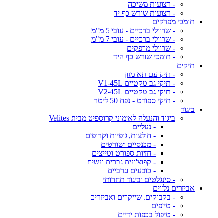
- רצועות משיכה
- רצועות שורש כף יד
תומכי מפרקים
- שרוולי ברכיים - עובי 5 מ"מ
- שרוולי ברכיים - עובי 7 מ"מ
- שרוולי מרפקים
- תומכי שורש כף היד
תיקים
- תיק עם תא מזון
- תיקי גב טקטיים V1-45L
- תיקי גב טקטיים V2-45L
- תיקי ספורט - נפח 50 ליטר
ביגוד
ביגוד והנעלה לאימוני קרוספיט מבית Velites
- נעליים
- חולצות, גופיות וקרופים
- מכנסיים ושורטים
- חזיות ספורט וטייצים
- קפוצ'ונים גברים ונשים
- כובעים וגרביים
- סינגלטים וביגוד תחרותי
אביזרים נלווים
- בקבוקים, שייקרים ואביזרים
- טייפים
- טיפול בכפות ידיים