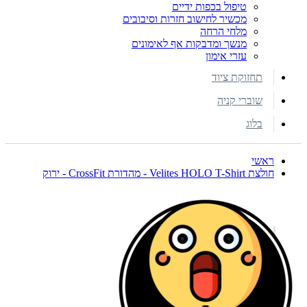
טיפול בכפות ידיים
מכשיר לחישוב חזרות וסיבובים
מלחי הרחה
מנשך ומדבקות אף לאימונים
עזרי אימון
תחזוקת ציוד
שוברי קניה
בלוג
ראשי
חולצת Velites HOLO T-Shirt - מהדורת CrossFit - ירוק