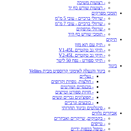
- רצועות משיכה
- רצועות שורש כף יד
תומכי מפרקים
- שרוולי ברכיים - עובי 5 מ"מ
- שרוולי ברכיים - עובי 7 מ"מ
- שרוולי מרפקים
- תומכי שורש כף היד
תיקים
- תיק עם תא מזון
- תיקי גב טקטיים V1-45L
- תיקי גב טקטיים V2-45L
- תיקי ספורט - נפח 50 ליטר
ביגוד
ביגוד והנעלה לאימוני קרוספיט מבית Velites
- נעליים
- חולצות, גופיות וקרופים
- מכנסיים ושורטים
- חזיות ספורט וטייצים
- קפוצ'ונים גברים ונשים
- כובעים וגרביים
- סינגלטים וביגוד תחרותי
אביזרים נלווים
- בקבוקים, שייקרים ואביזרים
- טייפים
- טיפול בכפות ידיים