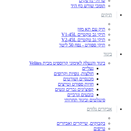
שרוולי מרפקים
תומכי שורש כף היד
תיקים
תיק עם תא מזון
תיקי גב טקטיים V1-45L
תיקי גב טקטיים V2-45L
תיקי ספורט - נפח 50 ליטר
ביגוד
ביגוד והנעלה לאימוני קרוספיט מבית Velites
נעליים
חולצות, גופיות וקרופים
מכנסיים ושורטים
חזיות ספורט וטייצים
קפוצ'ונים גברים ונשים
כובעים וגרביים
סינגלטים וביגוד תחרותי
אביזרים נלווים
בקבוקים, שייקרים ואביזרים
טייפים