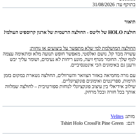
בתוקף עד: 31/08/2026
תיאור
חולצת HOLO של וליטס - החולצה הרשמית של ארגון קרוספיט העולמי!
החולצה המושלמת למי שלא מתפשר על ביצועים או נוחות:
עשויה מבד קל, נושם ואלסטי, מאפשר חופש תנועה מלא ומתאימה עצמה
לגוף שלך. החומר מנדף זיעה, מונע ריחות לא נעימים, ושומר עליך יבש
ורענן גם באימונים הכי אינטנסיביים.
עם גזרה מחמיאה באזור הצוואר והשרוולים, החולצה נשארת במקום בזמן
הרמות, ספרינטים ואימונים פונקציונליים.
שילוב אידיאלי בין עיצוב פונקציונלי לנוחות ספורטיבית – לחולצה שמלווה
אותך בכל חזרה ובכל מרחק.
מותג:
Velites
דגם:
Tshirt Holo CrossFit Pine Green