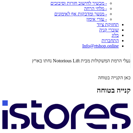
- מכשיר לחישוב חזרות וסיבובים
- מלחי הרחה
- מנשך ומדבקות אף לאימונים
- עזרי אימון
תחזוקת ציוד
שוברי קניה
בלוג
התחברות
Info@rtshop.online
תקופת  2026
נעלי הרמת המשקולות מבית Notorious Lift נחתו בארץ
כאן הקנייה בטוחה
קנייה בטוחה