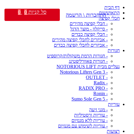
דף הבית
סל קניות
0
0
התאוששות
התחברות \ הרשמה
חבלי קפיצה
- חבלי קפיצה מהירים
- סייקלון - מוצר הדגל
- חבלי קפיצה כבדים
- אביזרים לחבלי קפיצה מהירים
- אביזרים לחבלי קפיצה כבדים
חגורות
- חגורות הרמת משקולות/קרוספיט
- חגורות פאוורליפטינג
נעליים מבית NOTORIOUS LIFT
- Notorious Lifters Gen 3
- OUTLET
- Radix
- RADIX PRO
- Ronin
- Sumo Sole Gen 5
עוריות
- מגני זיעה
- עוריות ורסטיליות
- עוריות ללא מגנזיום
- עוריות לשימוש עם מגנזיום
רצועות