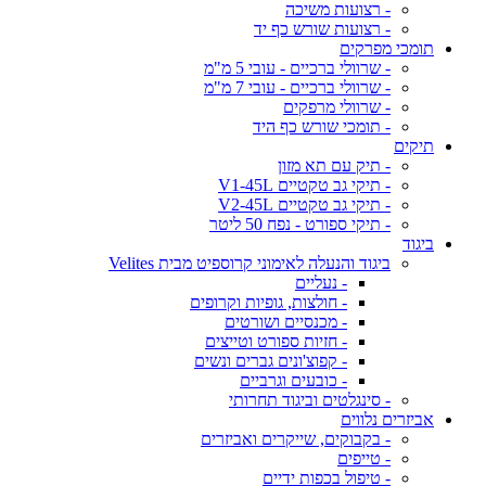
- רצועות משיכה
- רצועות שורש כף יד
תומכי מפרקים
- שרוולי ברכיים - עובי 5 מ"מ
- שרוולי ברכיים - עובי 7 מ"מ
- שרוולי מרפקים
- תומכי שורש כף היד
תיקים
- תיק עם תא מזון
- תיקי גב טקטיים V1-45L
- תיקי גב טקטיים V2-45L
- תיקי ספורט - נפח 50 ליטר
ביגוד
ביגוד והנעלה לאימוני קרוספיט מבית Velites
- נעליים
- חולצות, גופיות וקרופים
- מכנסיים ושורטים
- חזיות ספורט וטייצים
- קפוצ'ונים גברים ונשים
- כובעים וגרביים
- סינגלטים וביגוד תחרותי
אביזרים נלווים
- בקבוקים, שייקרים ואביזרים
- טייפים
- טיפול בכפות ידיים