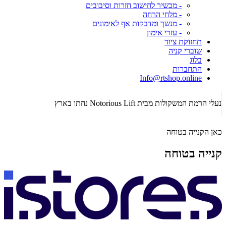
- מכשיר לחישוב חזרות וסיבובים
- מלחי הרחה
- מנשך ומדבקות אף לאימונים
- עזרי אימון
תחזוקת ציוד
שוברי קניה
בלוג
התחברות
Info@rtshop.online
תקופת  2026
נעלי הרמת המשקולות מבית Notorious Lift נחתו בארץ
כאן הקנייה בטוחה
קנייה בטוחה