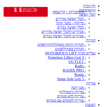
דף הבית
סל קניות
0
0
התאוששות
התחברות \ הרשמה
חבלי קפיצה
- חבלי קפיצה מהירים
- סייקלון - מוצר הדגל
- חבלי קפיצה כבדים
- אביזרים לחבלי קפיצה מהירים
- אביזרים לחבלי קפיצה כבדים
חגורות
- חגורות הרמת משקולות/קרוספיט
- חגורות פאוורליפטינג
נעליים מבית NOTORIOUS LIFT
- Notorious Lifters Gen 3
- OUTLET
- Radix
- RADIX PRO
- Ronin
- Sumo Sole Gen 5
עוריות
- מגני זיעה
- עוריות ורסטיליות
- עוריות ללא מגנזיום
- עוריות לשימוש עם מגנזיום
רצועות