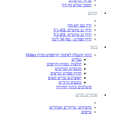
שרוולי מרפקים
תומכי שורש כף היד
תיקים
תיק עם תא מזון
תיקי גב טקטיים V1-45L
תיקי גב טקטיים V2-45L
תיקי ספורט - נפח 50 ליטר
ביגוד
ביגוד והנעלה לאימוני קרוספיט מבית Velites
נעליים
חולצות, גופיות וקרופים
מכנסיים ושורטים
חזיות ספורט וטייצים
קפוצ'ונים גברים ונשים
כובעים וגרביים
סינגלטים וביגוד תחרותי
אביזרים נלווים
בקבוקים, שייקרים ואביזרים
טייפים