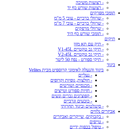
- רצועות משיכה
- רצועות שורש כף יד
תומכי מפרקים
- שרוולי ברכיים - עובי 5 מ"מ
- שרוולי ברכיים - עובי 7 מ"מ
- שרוולי מרפקים
- תומכי שורש כף היד
תיקים
- תיק עם תא מזון
- תיקי גב טקטיים V1-45L
- תיקי גב טקטיים V2-45L
- תיקי ספורט - נפח 50 ליטר
ביגוד
ביגוד והנעלה לאימוני קרוספיט מבית Velites
- נעליים
- חולצות, גופיות וקרופים
- מכנסיים ושורטים
- חזיות ספורט וטייצים
- קפוצ'ונים גברים ונשים
- כובעים וגרביים
- סינגלטים וביגוד תחרותי
אביזרים נלווים
- בקבוקים, שייקרים ואביזרים
- טייפים
- טיפול בכפות ידיים