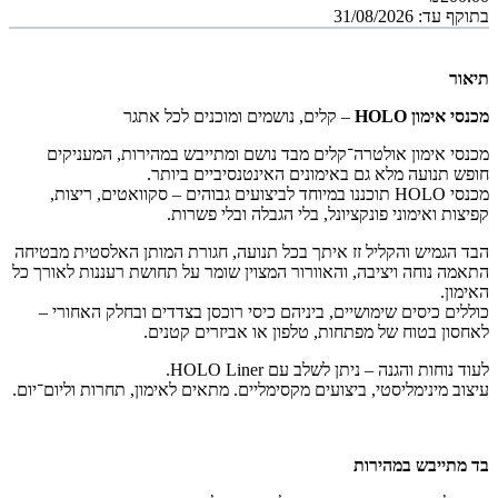
בתוקף עד: 31/08/2026
תיאור
מכנסי אימון HOLO
– קלים, נושמים ומוכנים לכל אתגר
מכנסי אימון אולטרה־קלים מבד נושם ומתייבש במהירות, המעניקים
חופש תנועה מלא גם באימונים האינטנסיביים ביותר.
מכנסי HOLO תוכננו במיוחד לביצועים גבוהים – סקוואטים, ריצות,
קפיצות ואימוני פונקציונל, בלי הגבלה ובלי פשרות.
הבד הגמיש והקליל זז איתך בכל תנועה, חגורת המותן האלסטית מבטיחה
התאמה נוחה ויציבה, והאוורור המצוין שומר על תחושת רעננות לאורך כל
האימון.
כוללים כיסים שימושיים, ביניהם כיסי רוכסן בצדדים ובחלק האחורי –
לאחסון בטוח של מפתחות, טלפון או אביזרים קטנים.
לעוד נוחות והגנה – ניתן לשלב עם HOLO Liner.
עיצוב מינימליסטי, ביצועים מקסימליים. מתאים לאימון, תחרות וליום־יום.
בד מתייבש במהירות