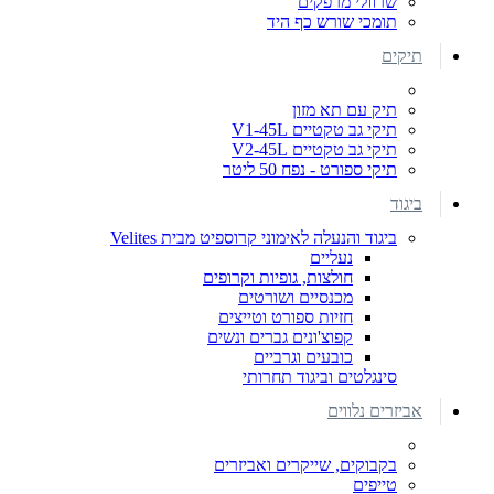
שרוולי מרפקים
תומכי שורש כף היד
תיקים
תיק עם תא מזון
תיקי גב טקטיים V1-45L
תיקי גב טקטיים V2-45L
תיקי ספורט - נפח 50 ליטר
ביגוד
ביגוד והנעלה לאימוני קרוספיט מבית Velites
נעליים
חולצות, גופיות וקרופים
מכנסיים ושורטים
חזיות ספורט וטייצים
קפוצ'ונים גברים ונשים
כובעים וגרביים
סינגלטים וביגוד תחרותי
אביזרים נלווים
בקבוקים, שייקרים ואביזרים
טייפים