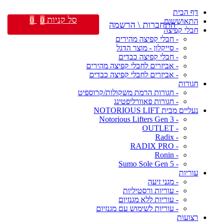
דף הבית
סל קניות
0
0
התאוששות
התחברות \ הרשמה
חבלי קפיצה
- חבלי קפיצה מהירים
- סייקלון - מוצר הדגל
- חבלי קפיצה כבדים
- אביזרים לחבלי קפיצה מהירים
- אביזרים לחבלי קפיצה כבדים
חגורות
- חגורות הרמת משקולות/קרוספיט
- חגורות פאוורליפטינג
נעליים מבית NOTORIOUS LIFT
- Notorious Lifters Gen 3
- OUTLET
- Radix
- RADIX PRO
- Ronin
- Sumo Sole Gen 5
עוריות
- מגני זיעה
- עוריות ורסטיליות
- עוריות ללא מגנזיום
- עוריות לשימוש עם מגנזיום
רצועות