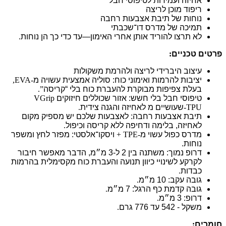
אחיזה ועמידות לטיפוסי חבל
ריפוד מוכן לריצה
נוחות של תיבת אצבעות רחבה
תמיכה של מדרס דו־שכבתי
לא תרצו להוריד אותן אחרי האימון—עד כדי כך הן נוחות
.
פרטים טכניים
:
עיצוב היברידי לריצה ולהרמת משקולות
יציבות להרמות ואימוני כוח: סוליה אמצעית עשויה מ
-EVA,
בעלת צפיפות מבוקרת להעברת כוח בלי “קריסה
”.
טיפוסי חבל בלי חשש: אזור
VGrip
שכוללים חיזוקים
-TPU
שעושיים מ
לאחיזה והגנה צידית
.
תיבת אצבעות רחבה: לאצבעות שלכם יש מספיק מקום
לאחיזה, בלימה ודחיפה ללא קריסה וכיפול
.
מדרס כפול עשוי מ
-TPE +
ויסקו־אלסטי: מפזר לחץ ומשפר
נוחות
.
דרופ נמוך: משתנה בין 2 ל-3 מ״מ, הדבר מאפשר חיבור
לקרקע לשינויי כיוון תנועה והעברת כוח מקסימלית בהרמות
כבדות
.
גובה עקב: 10 מ״מ
.
גובה קדמת כף הרגל: 7 מ״מ
.
דרופ: 3 מ״מ
.
משקל - 542 עד 776 גרם
.
חומרים
: