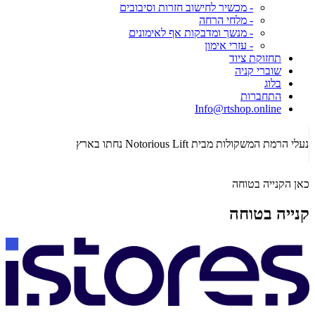
- מכשיר לחישוב חזרות וסיבובים
- מלחי הרחה
- מנשך ומדבקות אף לאימונים
- עזרי אימון
תחזוקת ציוד
שוברי קניה
בלוג
התחברות
Info@rtshop.online
תקופת  2026
נעלי הרמת המשקולות מבית Notorious Lift נחתו בארץ
כאן הקנייה בטוחה
קנייה בטוחה