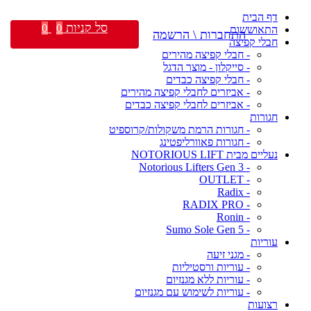
דף הבית
סל קניות
0
0
התאוששות
התחברות \ הרשמה
חבלי קפיצה
- חבלי קפיצה מהירים
- סייקלון - מוצר הדגל
- חבלי קפיצה כבדים
- אביזרים לחבלי קפיצה מהירים
- אביזרים לחבלי קפיצה כבדים
חגורות
- חגורות הרמת משקולות/קרוספיט
- חגורות פאוורליפטינג
נעליים מבית NOTORIOUS LIFT
- Notorious Lifters Gen 3
- OUTLET
- Radix
- RADIX PRO
- Ronin
- Sumo Sole Gen 5
עוריות
- מגני זיעה
- עוריות ורסטיליות
- עוריות ללא מגנזיום
- עוריות לשימוש עם מגנזיום
רצועות