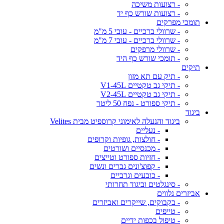
- רצועות משיכה
- רצועות שורש כף יד
תומכי מפרקים
- שרוולי ברכיים - עובי 5 מ"מ
- שרוולי ברכיים - עובי 7 מ"מ
- שרוולי מרפקים
- תומכי שורש כף היד
תיקים
- תיק עם תא מזון
- תיקי גב טקטיים V1-45L
- תיקי גב טקטיים V2-45L
- תיקי ספורט - נפח 50 ליטר
ביגוד
ביגוד והנעלה לאימוני קרוספיט מבית Velites
- נעליים
- חולצות, גופיות וקרופים
- מכנסיים ושורטים
- חזיות ספורט וטייצים
- קפוצ'ונים גברים ונשים
- כובעים וגרביים
- סינגלטים וביגוד תחרותי
אביזרים נלווים
- בקבוקים, שייקרים ואביזרים
- טייפים
- טיפול בכפות ידיים