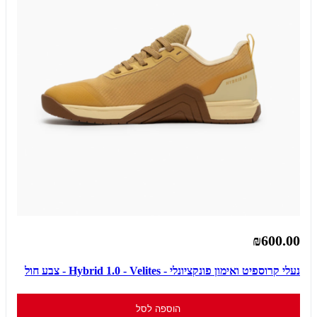
₪600.00
נעלי קרוספיט ואימון פונקציונלי - Hybrid 1.0 - Velites - צבע חול
הוספה לסל