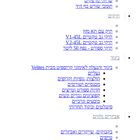
שרוולי מרפקים
תומכי שורש כף היד
תיקים
תיק עם תא מזון
תיקי גב טקטיים V1-45L
תיקי גב טקטיים V2-45L
תיקי ספורט - נפח 50 ליטר
ביגוד
ביגוד והנעלה לאימוני קרוספיט מבית Velites
נעליים
חולצות, גופיות וקרופים
מכנסיים ושורטים
חזיות ספורט וטייצים
קפוצ'ונים גברים ונשים
כובעים וגרביים
סינגלטים וביגוד תחרותי
אביזרים נלווים
בקבוקים, שייקרים ואביזרים
טייפים