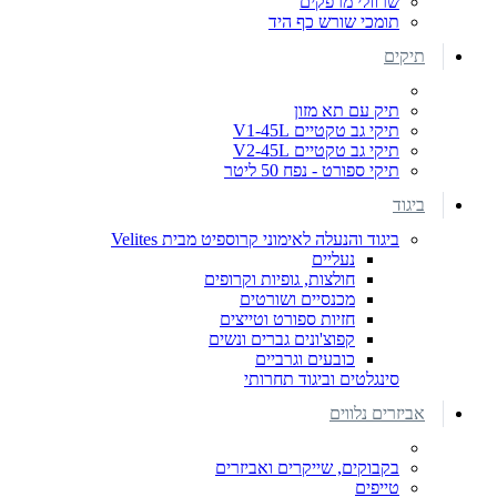
שרוולי מרפקים
תומכי שורש כף היד
תיקים
תיק עם תא מזון
תיקי גב טקטיים V1-45L
תיקי גב טקטיים V2-45L
תיקי ספורט - נפח 50 ליטר
ביגוד
ביגוד והנעלה לאימוני קרוספיט מבית Velites
נעליים
חולצות, גופיות וקרופים
מכנסיים ושורטים
חזיות ספורט וטייצים
קפוצ'ונים גברים ונשים
כובעים וגרביים
סינגלטים וביגוד תחרותי
אביזרים נלווים
בקבוקים, שייקרים ואביזרים
טייפים