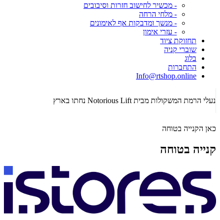
- מכשיר לחישוב חזרות וסיבובים
- מלחי הרחה
- מנשך ומדבקות אף לאימונים
- עזרי אימון
תחזוקת ציוד
שוברי קניה
בלוג
התחברות
Info@rtshop.online
תקופת  2026
נעלי הרמת המשקולות מבית Notorious Lift נחתו בארץ
כאן הקנייה בטוחה
קנייה בטוחה