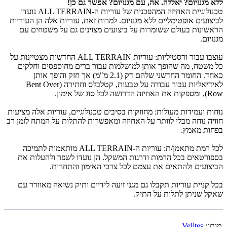
ללא מגנזיום? יאללה. אה, עם מגנזיום? אפשר גם כן!
טכנולוגיית האחיזה המהפכנית של עוריות ה-ALL TERRAIN נועדו
לביצועים אופטימליים ללא מגנזיום. למרות זאת, עוריות אלה הן העוריות
הראשונות בעולם ששומרות על ביצועים מצוינים גם על משטחים עם
מגנזיום.
עוצבו עבור ורסטיליות: עוריות ALL TERRAIN החדשות מצטיינות על
כל משטח, מה שהופך אותן למושלמות עבור ברים מחוספסים וחלקים
כאחד. החומר החדשני שלהם דק (2.1 מ"מ) אך חזק והופך אותן
לאידיאליות עבור עבודה על טבעות, קטלבלס וחתירה (Bent Over
Row), ומספקות את האחיזה הדרושה לכל סוג של אימון.
נוחות ועמידות מעולות: מחוזקות בסיבים טכנולוגיים, עוריות אלה מציעות
חוויה נוחה מבלי לוותר על האחיזה ומאפשרות להתלות על המתח לזמן רב
בפחות מאמץ.
לכל רמת מתאמן/ת: עוריות ה-ALL TERRAIN מותאמות לתמיכה
בספורטאים בכל הרמות ודרגות המשקל. הן נועדו לשפר ולהעלות את
הביצועים ולהתאים את עצמם לכל צרכי האימון והתחרות.
בכל קניית עוריות תקבלו גם מגני זיעה לידיים ותיק נשיאה מאוורר עם
שאקל שניתן לתלות על התיק.
מותג:
Velites