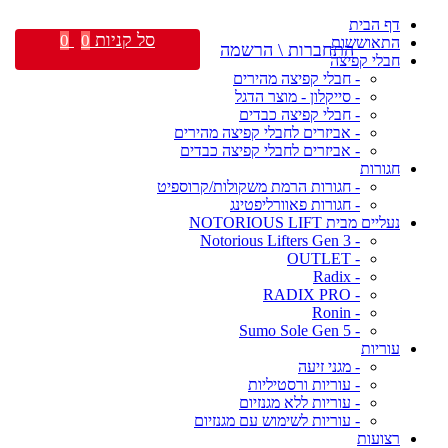
דף הבית
סל קניות
0
0
התאוששות
התחברות \ הרשמה
חבלי קפיצה
- חבלי קפיצה מהירים
- סייקלון - מוצר הדגל
- חבלי קפיצה כבדים
- אביזרים לחבלי קפיצה מהירים
- אביזרים לחבלי קפיצה כבדים
חגורות
- חגורות הרמת משקולות/קרוספיט
- חגורות פאוורליפטינג
נעליים מבית NOTORIOUS LIFT
- Notorious Lifters Gen 3
- OUTLET
- Radix
- RADIX PRO
- Ronin
- Sumo Sole Gen 5
עוריות
- מגני זיעה
- עוריות ורסטיליות
- עוריות ללא מגנזיום
- עוריות לשימוש עם מגנזיום
רצועות