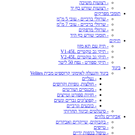
- רצועות משיכה
- רצועות שורש כף יד
תומכי מפרקים
- שרוולי ברכיים - עובי 5 מ"מ
- שרוולי ברכיים - עובי 7 מ"מ
- שרוולי מרפקים
- תומכי שורש כף היד
תיקים
- תיק עם תא מזון
- תיקי גב טקטיים V1-45L
- תיקי גב טקטיים V2-45L
- תיקי ספורט - נפח 50 ליטר
ביגוד
ביגוד והנעלה לאימוני קרוספיט מבית Velites
- נעליים
- חולצות, גופיות וקרופים
- מכנסיים ושורטים
- חזיות ספורט וטייצים
- קפוצ'ונים גברים ונשים
- כובעים וגרביים
- סינגלטים וביגוד תחרותי
אביזרים נלווים
- בקבוקים, שייקרים ואביזרים
- טייפים
- טיפול בכפות ידיים