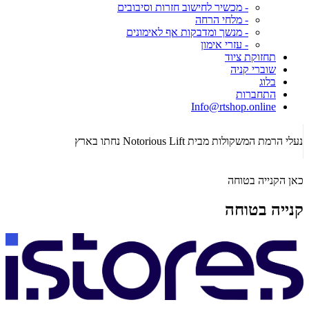
- מכשיר לחישוב חזרות וסיבובים
- מלחי הרחה
- מנשך ומדבקות אף לאימונים
- עזרי אימון
תחזוקת ציוד
שוברי קניה
בלוג
התחברות
Info@rtshop.online
תקופת Crossfit Open 2026 כבר כאן! רכשו ציוד קרוספיט איכותי!
הג
כאן הקנייה בטוחה
קנייה בטוחה