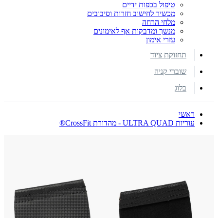
טיפול בכפות ידיים
מכשיר לחישוב חזרות וסיבובים
מלחי הרחה
מנשך ומדבקות אף לאימונים
עזרי אימון
תחזוקת ציוד
שוברי קניה
בלוג
ראשי
עוריות ULTRA QUAD - מהדורת CrossFit®