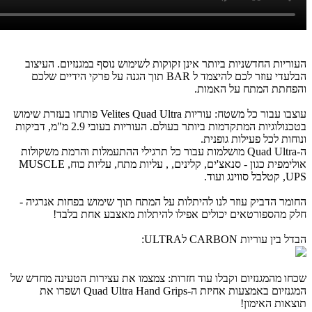
העוריות החדשניות ביותר אינן זקוקות לשימוש נוסף במגנזיום. העיצוב
הבלעדי עוזר לכם להיצמד ל BAR תוך הגנה על פרקי הידיים שלכם
והפחתת המתח על האמות.
עוצבו עבור כל משטח: עוריות Velites Quad Ultra פותחו בעזרת שימוש
בטכנולוגיות המתקדמות ביותר בעולם. העוריות בעובי 2.9 מ"מ, דביקות
ונוחות לכל פעילות גופנית.
ה-Quad Ultra מושלמות עבור כל תרגילי ההתעמלות והרמת משקולות
אולימפית כגון - סנאצ'ים, קלינים, , עליות מתח, עליות כוח, MUSCLE
UPS, קטלבל סווינג ועוד.
החומר הדביק עוזר לנו להיתלות על המתח תוך שימוש בפחות אנרגיה -
חלק מהספורטאים יכולים אפילו להיתלות מאצבע אחת בלבד!
הבדל בין עוריות CARBON לULTRA:
שכחו מהמגנזיום וקבלו עוד חזרות: צמצמו את עצירות הטעינה מחדש של
המגנזיום באמצעות אחיזת ה-Quad Ultra Hand Grips ושפרו את
תוצאות האימון!