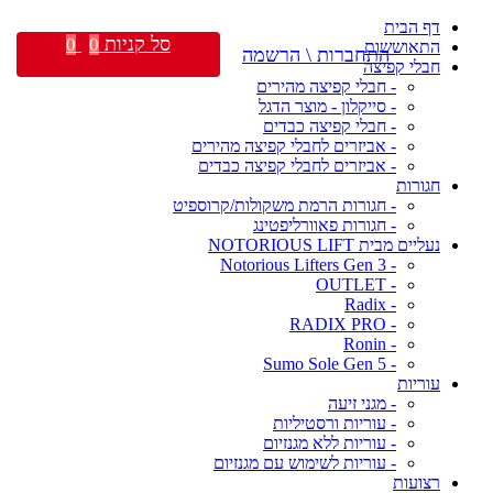
דף הבית
סל קניות
0
0
התאוששות
התחברות \ הרשמה
חבלי קפיצה
- חבלי קפיצה מהירים
- סייקלון - מוצר הדגל
- חבלי קפיצה כבדים
- אביזרים לחבלי קפיצה מהירים
- אביזרים לחבלי קפיצה כבדים
חגורות
- חגורות הרמת משקולות/קרוספיט
- חגורות פאוורליפטינג
נעליים מבית NOTORIOUS LIFT
- Notorious Lifters Gen 3
- OUTLET
- Radix
- RADIX PRO
- Ronin
- Sumo Sole Gen 5
עוריות
- מגני זיעה
- עוריות ורסטיליות
- עוריות ללא מגנזיום
- עוריות לשימוש עם מגנזיום
רצועות