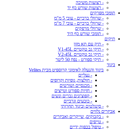
- רצועות משיכה
- רצועות שורש כף יד
תומכי מפרקים
- שרוולי ברכיים - עובי 5 מ"מ
- שרוולי ברכיים - עובי 7 מ"מ
- שרוולי מרפקים
- תומכי שורש כף היד
תיקים
- תיק עם תא מזון
- תיקי גב טקטיים V1-45L
- תיקי גב טקטיים V2-45L
- תיקי ספורט - נפח 50 ליטר
ביגוד
ביגוד והנעלה לאימוני קרוספיט מבית Velites
- נעליים
- חולצות, גופיות וקרופים
- מכנסיים ושורטים
- חזיות ספורט וטייצים
- קפוצ'ונים גברים ונשים
- כובעים וגרביים
- סינגלטים וביגוד תחרותי
אביזרים נלווים
- בקבוקים, שייקרים ואביזרים
- טייפים
- טיפול בכפות ידיים