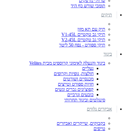
שרוולי מרפקים
תומכי שורש כף היד
תיקים
תיק עם תא מזון
תיקי גב טקטיים V1-45L
תיקי גב טקטיים V2-45L
תיקי ספורט - נפח 50 ליטר
ביגוד
ביגוד והנעלה לאימוני קרוספיט מבית Velites
נעליים
חולצות, גופיות וקרופים
מכנסיים ושורטים
חזיות ספורט וטייצים
קפוצ'ונים גברים ונשים
כובעים וגרביים
סינגלטים וביגוד תחרותי
אביזרים נלווים
בקבוקים, שייקרים ואביזרים
טייפים