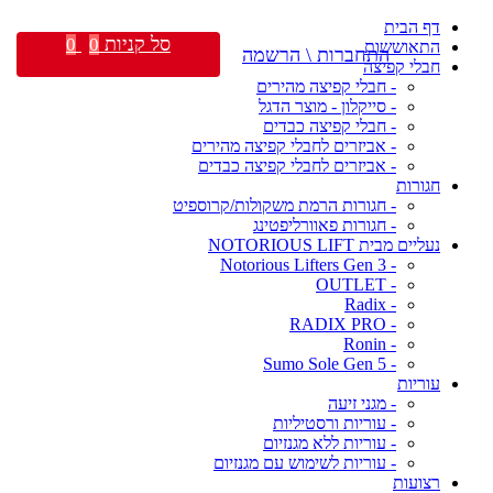
דף הבית
סל קניות
0
0
התאוששות
התחברות \ הרשמה
חבלי קפיצה
- חבלי קפיצה מהירים
- סייקלון - מוצר הדגל
- חבלי קפיצה כבדים
- אביזרים לחבלי קפיצה מהירים
- אביזרים לחבלי קפיצה כבדים
חגורות
- חגורות הרמת משקולות/קרוספיט
- חגורות פאוורליפטינג
נעליים מבית NOTORIOUS LIFT
- Notorious Lifters Gen 3
- OUTLET
- Radix
- RADIX PRO
- Ronin
- Sumo Sole Gen 5
עוריות
- מגני זיעה
- עוריות ורסטיליות
- עוריות ללא מגנזיום
- עוריות לשימוש עם מגנזיום
רצועות