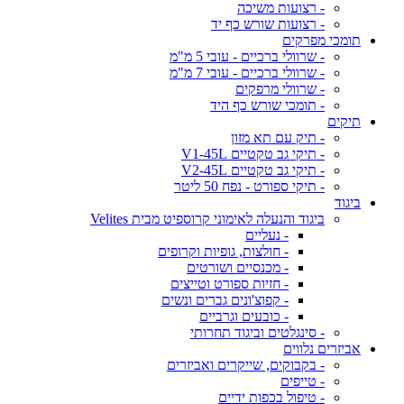
- רצועות משיכה
- רצועות שורש כף יד
תומכי מפרקים
- שרוולי ברכיים - עובי 5 מ"מ
- שרוולי ברכיים - עובי 7 מ"מ
- שרוולי מרפקים
- תומכי שורש כף היד
תיקים
- תיק עם תא מזון
- תיקי גב טקטיים V1-45L
- תיקי גב טקטיים V2-45L
- תיקי ספורט - נפח 50 ליטר
ביגוד
ביגוד והנעלה לאימוני קרוספיט מבית Velites
- נעליים
- חולצות, גופיות וקרופים
- מכנסיים ושורטים
- חזיות ספורט וטייצים
- קפוצ'ונים גברים ונשים
- כובעים וגרביים
- סינגלטים וביגוד תחרותי
אביזרים נלווים
- בקבוקים, שייקרים ואביזרים
- טייפים
- טיפול בכפות ידיים