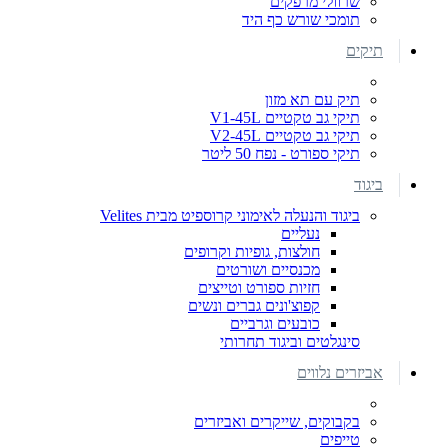
שרוולי מרפקים
תומכי שורש כף היד
תיקים
תיק עם תא מזון
תיקי גב טקטיים V1-45L
תיקי גב טקטיים V2-45L
תיקי ספורט - נפח 50 ליטר
ביגוד
ביגוד והנעלה לאימוני קרוספיט מבית Velites
נעליים
חולצות, גופיות וקרופים
מכנסיים ושורטים
חזיות ספורט וטייצים
קפוצ'ונים גברים ונשים
כובעים וגרביים
סינגלטים וביגוד תחרותי
אביזרים נלווים
בקבוקים, שייקרים ואביזרים
טייפים