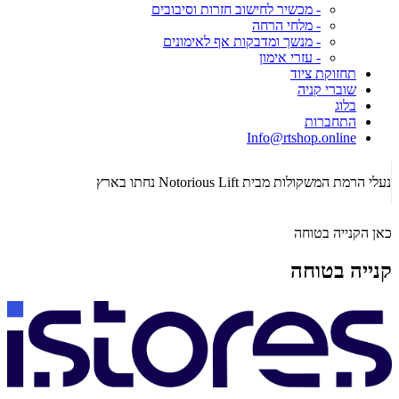
- מכשיר לחישוב חזרות וסיבובים
- מלחי הרחה
- מנשך ומדבקות אף לאימונים
- עזרי אימון
תחזוקת ציוד
שוברי קניה
בלוג
התחברות
Info@rtshop.online
תקופת  2026
נעלי הרמת המשקולות מבית Notorious Lift נחתו בארץ
כאן הקנייה בטוחה
קנייה בטוחה