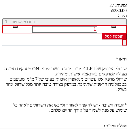
זמינות: 27
₪280.00
מידה
--- בחרו אפשרויות ---
הוספה לסל
תיאור
שרוולי המרפק של GLFit מבית מותג הכושר היפני ONI מספקים תמיכה
מעולה למרפקים בהתאמה אישית ומהירה.
שרוולי מרפק אלו עשויים מניאופרן איכותי בעובי של 7 מ"מ ומעוצבים
בטכנולוגיה חדשנית שתומכת במרפק בצורה טובה יותר מכל שרוול אחר
בשוק.
*הערה חשובה - יש להקפיד לאוורר ולייבש את השרוולים לאחר כל
שימוש על מנת לשמור על אורך החיים שלהם.
טבלת מידות: