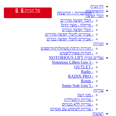
דף הבית
סל קניות
0
0
התאוששות
התחברות \ הרשמה
חבלי קפיצה
- חבלי קפיצה מהירים
- סייקלון - מוצר הדגל
- חבלי קפיצה כבדים
- אביזרים לחבלי קפיצה מהירים
- אביזרים לחבלי קפיצה כבדים
חגורות
- חגורות הרמת משקולות/קרוספיט
- חגורות פאוורליפטינג
נעליים מבית NOTORIOUS LIFT
- Notorious Lifters Gen 3
- OUTLET
- Radix
- RADIX PRO
- Ronin
- Sumo Sole Gen 5
עוריות
- מגני זיעה
- עוריות ורסטיליות
- עוריות ללא מגנזיום
- עוריות לשימוש עם מגנזיום
רצועות