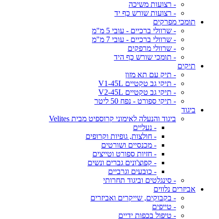
- רצועות משיכה
- רצועות שורש כף יד
תומכי מפרקים
- שרוולי ברכיים - עובי 5 מ"מ
- שרוולי ברכיים - עובי 7 מ"מ
- שרוולי מרפקים
- תומכי שורש כף היד
תיקים
- תיק עם תא מזון
- תיקי גב טקטיים V1-45L
- תיקי גב טקטיים V2-45L
- תיקי ספורט - נפח 50 ליטר
ביגוד
ביגוד והנעלה לאימוני קרוספיט מבית Velites
- נעליים
- חולצות, גופיות וקרופים
- מכנסיים ושורטים
- חזיות ספורט וטייצים
- קפוצ'ונים גברים ונשים
- כובעים וגרביים
- סינגלטים וביגוד תחרותי
אביזרים נלווים
- בקבוקים, שייקרים ואביזרים
- טייפים
- טיפול בכפות ידיים