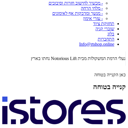
- מכשיר לחישוב חזרות וסיבובים
- מלחי הרחה
- מנשך ומדבקות אף לאימונים
- עזרי אימון
תחזוקת ציוד
שוברי קניה
בלוג
התחברות
Info@rtshop.online
תקופת  2026
נעלי הרמת המשקולות מבית Notorious Lift נחתו בארץ
כאן הקנייה בטוחה
קנייה בטוחה