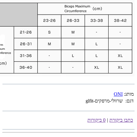
מותג:
ONI
דגם:
שרוולי-מרפקים-glfit
כתבו ביקורת
|
0 ביקורות