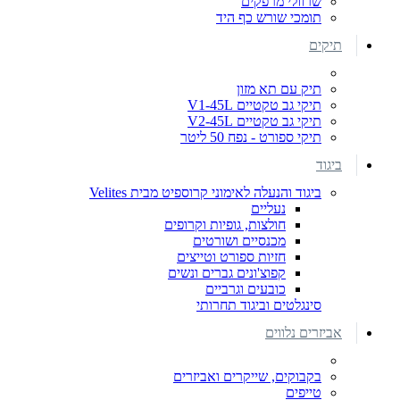
שרוולי מרפקים
תומכי שורש כף היד
תיקים
תיק עם תא מזון
תיקי גב טקטיים V1-45L
תיקי גב טקטיים V2-45L
תיקי ספורט - נפח 50 ליטר
ביגוד
ביגוד והנעלה לאימוני קרוספיט מבית Velites
נעליים
חולצות, גופיות וקרופים
מכנסיים ושורטים
חזיות ספורט וטייצים
קפוצ'ונים גברים ונשים
כובעים וגרביים
סינגלטים וביגוד תחרותי
אביזרים נלווים
בקבוקים, שייקרים ואביזרים
טייפים