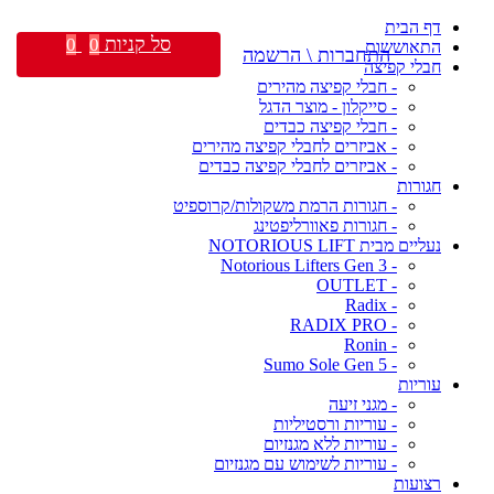
דף הבית
סל קניות
0
0
התאוששות
התחברות \ הרשמה
חבלי קפיצה
- חבלי קפיצה מהירים
- סייקלון - מוצר הדגל
- חבלי קפיצה כבדים
- אביזרים לחבלי קפיצה מהירים
- אביזרים לחבלי קפיצה כבדים
חגורות
- חגורות הרמת משקולות/קרוספיט
- חגורות פאוורליפטינג
נעליים מבית NOTORIOUS LIFT
- Notorious Lifters Gen 3
- OUTLET
- Radix
- RADIX PRO
- Ronin
- Sumo Sole Gen 5
עוריות
- מגני זיעה
- עוריות ורסטיליות
- עוריות ללא מגנזיום
- עוריות לשימוש עם מגנזיום
רצועות