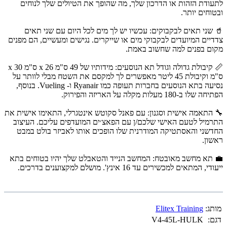
לתעודת הזהות או הדרכון שלך, מה שהופך את הטיולים שלך לנוחים
ובטוחים יותר.
🥤 שני תאים לבקבוקים: עכשיו יש לך מים לכל היום עם שני תאים
צדדיים המיועדים לבקבוקי מים או שייקרים. נגישים ומעשיים, הם מפנים
מקום בפנים למה שחשוב באמת.
📏 קיבולת גדולה וגודל תא הנוסעים: מידותיו של 49 ס"מ x 26 ס"מ x 30
ס"מ וקיבולת 45 ליטר מאפשרים לך למקסם את השטח מבלי לוותר על
נסיעה בתא הנוסעים בחברות תעופה כמו Ryanair ו- Vueling. בנוסף,
הפתיחה שלו ב-180 מעלות מקלה על האריזה והפירוק.
🔧 התאמה אישית וסגנון: עם פאנל סקוטש אינטגרלי, התאימו אישית את
התרמיל לטעם האישי שלכם/ן עם הפאצ׳ים המועדפים עליכם. העיצוב
החדשני והאסתטיקה המודרנית שלו הופכים אותו לאביזר בולט במבט
ראשון.
💼 תא מחשב מאובטח: המחשב הנייד והטאבלט שלך יהיו בטוחים בתא
ייעודי, המתאים למכשירים עד 16 אינץ'. מושלם למקצוענים בדרכים.
מותג:
Elitex Training
דגם:
V4-45L-HULK