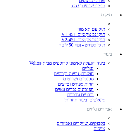
שרוולי מרפקים
תומכי שורש כף היד
תיקים
תיק עם תא מזון
תיקי גב טקטיים V1-45L
תיקי גב טקטיים V2-45L
תיקי ספורט - נפח 50 ליטר
ביגוד
ביגוד והנעלה לאימוני קרוספיט מבית Velites
נעליים
חולצות, גופיות וקרופים
מכנסיים ושורטים
חזיות ספורט וטייצים
קפוצ'ונים גברים ונשים
כובעים וגרביים
סינגלטים וביגוד תחרותי
אביזרים נלווים
בקבוקים, שייקרים ואביזרים
טייפים