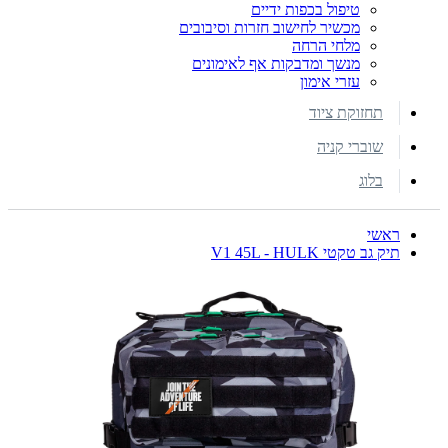
טיפול בכפות ידיים
מכשיר לחישוב חזרות וסיבובים
מלחי הרחה
מנשך ומדבקות אף לאימונים
עזרי אימון
תחזוקת ציוד
שוברי קניה
בלוג
ראשי
תיק גב טקטי V1 45L - HULK