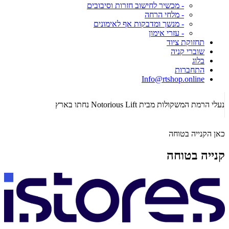
- מכשיר לחישוב חזרות וסיבובים
- מלחי הרחה
- מנשך ומדבקות אף לאימונים
- עזרי אימון
תחזוקת ציוד
שוברי קניה
בלוג
התחברות
Info@rtshop.online
תקופת  2026
נעלי הרמת המשקולות מבית Notorious Lift נחתו בארץ
כאן הקנייה בטוחה
קנייה בטוחה