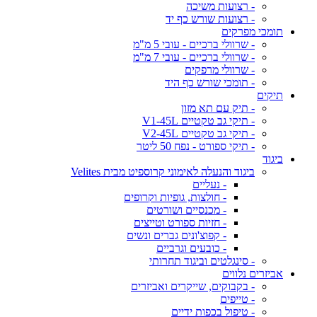
- רצועות משיכה
- רצועות שורש כף יד
תומכי מפרקים
- שרוולי ברכיים - עובי 5 מ"מ
- שרוולי ברכיים - עובי 7 מ"מ
- שרוולי מרפקים
- תומכי שורש כף היד
תיקים
- תיק עם תא מזון
- תיקי גב טקטיים V1-45L
- תיקי גב טקטיים V2-45L
- תיקי ספורט - נפח 50 ליטר
ביגוד
ביגוד והנעלה לאימוני קרוספיט מבית Velites
- נעליים
- חולצות, גופיות וקרופים
- מכנסיים ושורטים
- חזיות ספורט וטייצים
- קפוצ'ונים גברים ונשים
- כובעים וגרביים
- סינגלטים וביגוד תחרותי
אביזרים נלווים
- בקבוקים, שייקרים ואביזרים
- טייפים
- טיפול בכפות ידיים