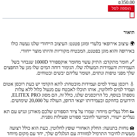
₪350.00
הוספה לסל
תיאור
🌍 עיצוב אירופאי בלעדי ומוגן פטנט: העיצוב הייחודי שלנו נעשה כולו
באירופה והוא מוגן בפטנט, המבטיח מקוריות והיותו מוצר ייחודי.
🔗 חומר מתקדם: התיק עשוי מחומר אוקספורד 1000D שנבחר בשל
העמידות והעמידות המעולה שלו. הגימור דוחה המים שלו מגן על החפצים
שלך מפני טיפות ונתזים, ושומר עליהם יבשים ובטוחים.
💧 רוכסן עמיד למים ועמידות מובטחת: לתא הקדמי יש כעת רוכסן אטום
ועמיד למים לחלוטין, אותו תוכלו לאבטח עם מנעול כלול ללא עלות
נוספת! בנוסף, כל הרוכסנים שלנו, כולל זה, הם מסוג ELITEX PRO,
הידועים בחוזקם ובעמידותו יוצאי הדופן, העולה על 20,000 שימושים.
👟 חלל נעליים מיוחד: שמרו על ציוד הספורט שלכם מאורגן ונגיש עם תא
נעליים ייעודי, המיועד לחובבי ספורט ופעילות גופנית.
🛄 נוחות בתנועה: החלק האחורי שופץ לחלוטין. כעת הוא כולל רצועה
מעשית לחיבור התרמיל למזוודה עם הגלגלים שלך, יחד עם מקום מיוחד