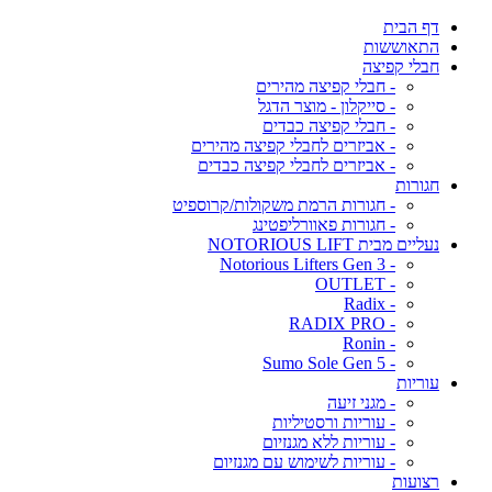
דף הבית
התאוששות
חבלי קפיצה
- חבלי קפיצה מהירים
- סייקלון - מוצר הדגל
- חבלי קפיצה כבדים
- אביזרים לחבלי קפיצה מהירים
- אביזרים לחבלי קפיצה כבדים
חגורות
- חגורות הרמת משקולות/קרוספיט
- חגורות פאוורליפטינג
נעליים מבית NOTORIOUS LIFT
- Notorious Lifters Gen 3
- OUTLET
- Radix
- RADIX PRO
- Ronin
- Sumo Sole Gen 5
עוריות
- מגני זיעה
- עוריות ורסטיליות
- עוריות ללא מגנזיום
- עוריות לשימוש עם מגנזיום
רצועות