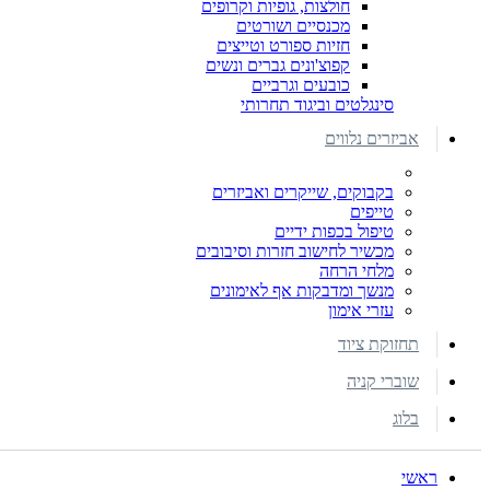
חולצות, גופיות וקרופים
מכנסיים ושורטים
חזיות ספורט וטייצים
קפוצ'ונים גברים ונשים
כובעים וגרביים
סינגלטים וביגוד תחרותי
אביזרים נלווים
בקבוקים, שייקרים ואביזרים
טייפים
טיפול בכפות ידיים
מכשיר לחישוב חזרות וסיבובים
מלחי הרחה
מנשך ומדבקות אף לאימונים
עזרי אימון
תחזוקת ציוד
שוברי קניה
בלוג
ראשי