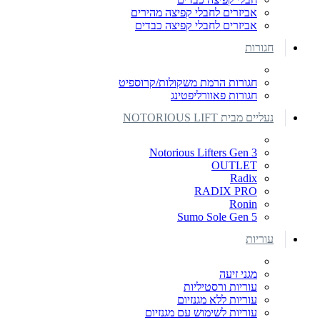
אביזרים לחבלי קפיצה מהירים
אביזרים לחבלי קפיצה כבדים
חגורות
חגורות הרמת משקולות/קרוספיט
חגורות פאוורליפטינג
נעליים מבית NOTORIOUS LIFT
Notorious Lifters Gen 3
OUTLET
Radix
RADIX PRO
Ronin
Sumo Sole Gen 5
עוריות
מגני זיעה
עוריות ורסטיליות
עוריות ללא מגנזיום
עוריות לשימוש עם מגנזיום