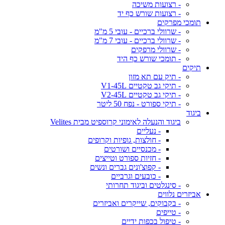
- רצועות משיכה
- רצועות שורש כף יד
תומכי מפרקים
- שרוולי ברכיים - עובי 5 מ"מ
- שרוולי ברכיים - עובי 7 מ"מ
- שרוולי מרפקים
- תומכי שורש כף היד
תיקים
- תיק עם תא מזון
- תיקי גב טקטיים V1-45L
- תיקי גב טקטיים V2-45L
- תיקי ספורט - נפח 50 ליטר
ביגוד
ביגוד והנעלה לאימוני קרוספיט מבית Velites
- נעליים
- חולצות, גופיות וקרופים
- מכנסיים ושורטים
- חזיות ספורט וטייצים
- קפוצ'ונים גברים ונשים
- כובעים וגרביים
- סינגלטים וביגוד תחרותי
אביזרים נלווים
- בקבוקים, שייקרים ואביזרים
- טייפים
- טיפול בכפות ידיים