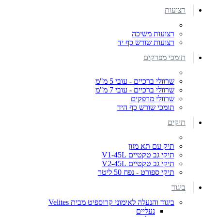
רצועות
רצועות משיכה
רצועות שורש כף יד
תומכי מפרקים
שרוולי ברכיים - עובי 5 מ"מ
שרוולי ברכיים - עובי 7 מ"מ
שרוולי מרפקים
תומכי שורש כף היד
תיקים
תיק עם תא מזון
תיקי גב טקטיים V1-45L
תיקי גב טקטיים V2-45L
תיקי ספורט - נפח 50 ליטר
ביגוד
ביגוד והנעלה לאימוני קרוספיט מבית Velites
נעליים