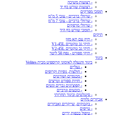
- רצועות משיכה
- רצועות שורש כף יד
תומכי מפרקים
- שרוולי ברכיים - עובי 5 מ"מ
- שרוולי ברכיים - עובי 7 מ"מ
- שרוולי מרפקים
- תומכי שורש כף היד
תיקים
- תיק עם תא מזון
- תיקי גב טקטיים V1-45L
- תיקי גב טקטיים V2-45L
- תיקי ספורט - נפח 50 ליטר
ביגוד
ביגוד והנעלה לאימוני קרוספיט מבית Velites
- נעליים
- חולצות, גופיות וקרופים
- מכנסיים ושורטים
- חזיות ספורט וטייצים
- קפוצ'ונים גברים ונשים
- כובעים וגרביים
- סינגלטים וביגוד תחרותי
אביזרים נלווים
- בקבוקים, שייקרים ואביזרים
- טייפים
- טיפול בכפות ידיים