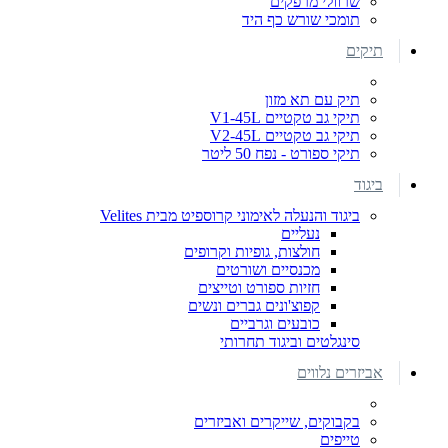
שרוולי מרפקים
תומכי שורש כף היד
תיקים
תיק עם תא מזון
תיקי גב טקטיים V1-45L
תיקי גב טקטיים V2-45L
תיקי ספורט - נפח 50 ליטר
ביגוד
ביגוד והנעלה לאימוני קרוספיט מבית Velites
נעליים
חולצות, גופיות וקרופים
מכנסיים ושורטים
חזיות ספורט וטייצים
קפוצ'ונים גברים ונשים
כובעים וגרביים
סינגלטים וביגוד תחרותי
אביזרים נלווים
בקבוקים, שייקרים ואביזרים
טייפים