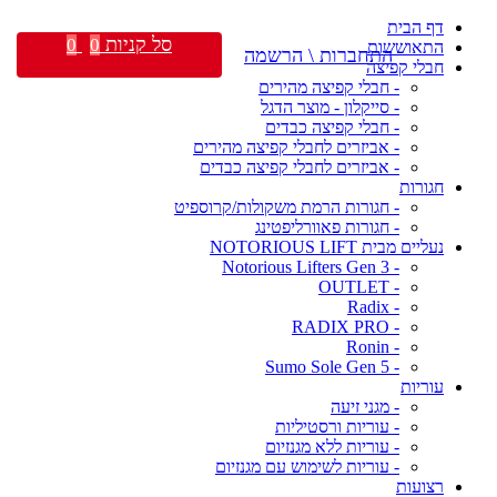
דף הבית
סל קניות
0
0
התאוששות
התחברות \ הרשמה
חבלי קפיצה
- חבלי קפיצה מהירים
- סייקלון - מוצר הדגל
- חבלי קפיצה כבדים
- אביזרים לחבלי קפיצה מהירים
- אביזרים לחבלי קפיצה כבדים
חגורות
- חגורות הרמת משקולות/קרוספיט
- חגורות פאוורליפטינג
נעליים מבית NOTORIOUS LIFT
- Notorious Lifters Gen 3
- OUTLET
- Radix
- RADIX PRO
- Ronin
- Sumo Sole Gen 5
עוריות
- מגני זיעה
- עוריות ורסטיליות
- עוריות ללא מגנזיום
- עוריות לשימוש עם מגנזיום
רצועות