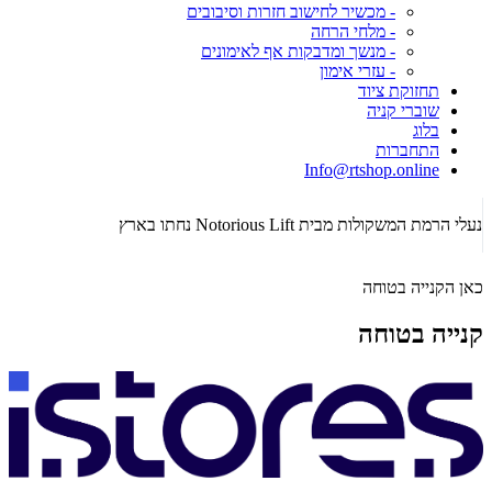
- מכשיר לחישוב חזרות וסיבובים
- מלחי הרחה
- מנשך ומדבקות אף לאימונים
- עזרי אימון
תחזוקת ציוד
שוברי קניה
בלוג
התחברות
Info@rtshop.online
תקופת  2026
נעלי הרמת המשקולות מבית Notorious Lift נחתו בארץ
כאן הקנייה בטוחה
קנייה בטוחה