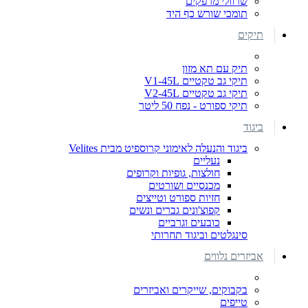
שרוולי מרפקים
תומכי שורש כף היד
תיקים
תיק עם תא מזון
תיקי גב טקטיים V1-45L
תיקי גב טקטיים V2-45L
תיקי ספורט - נפח 50 ליטר
ביגוד
ביגוד והנעלה לאימוני קרוספיט מבית Velites
נעליים
חולצות, גופיות וקרופים
מכנסיים ושורטים
חזיות ספורט וטייצים
קפוצ'ונים גברים ונשים
כובעים וגרביים
סינגלטים וביגוד תחרותי
אביזרים נלווים
בקבוקים, שייקרים ואביזרים
טייפים