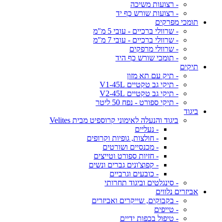
- רצועות משיכה
- רצועות שורש כף יד
תומכי מפרקים
- שרוולי ברכיים - עובי 5 מ"מ
- שרוולי ברכיים - עובי 7 מ"מ
- שרוולי מרפקים
- תומכי שורש כף היד
תיקים
- תיק עם תא מזון
- תיקי גב טקטיים V1-45L
- תיקי גב טקטיים V2-45L
- תיקי ספורט - נפח 50 ליטר
ביגוד
ביגוד והנעלה לאימוני קרוספיט מבית Velites
- נעליים
- חולצות, גופיות וקרופים
- מכנסיים ושורטים
- חזיות ספורט וטייצים
- קפוצ'ונים גברים ונשים
- כובעים וגרביים
- סינגלטים וביגוד תחרותי
אביזרים נלווים
- בקבוקים, שייקרים ואביזרים
- טייפים
- טיפול בכפות ידיים