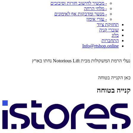
- מכשיר לחישוב חזרות וסיבובים
- מלחי הרחה
- מנשך ומדבקות אף לאימונים
- עזרי אימון
תחזוקת ציוד
שוברי קניה
בלוג
התחברות
Info@rtshop.online
תקופת Crossfit Open 2026 כבר כאן! רכשו ציוד קרוספיט איכותי!
הג
כאן הקנייה בטוחה
קנייה בטוחה