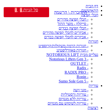
דף הבית
סל קניות
0
0
התאוששות
התחברות \ הרשמה
חבלי קפיצה
- חבלי קפיצה מהירים
- סייקלון - מוצר הדגל
- חבלי קפיצה כבדים
- אביזרים לחבלי קפיצה מהירים
- אביזרים לחבלי קפיצה כבדים
חגורות
- חגורות הרמת משקולות/קרוספיט
- חגורות פאוורליפטינג
נעליים מבית NOTORIOUS LIFT
- Notorious Lifters Gen 3
- OUTLET
- Radix
- RADIX PRO
- Ronin
- Sumo Sole Gen 5
עוריות
- מגני זיעה
- עוריות ורסטיליות
- עוריות ללא מגנזיום
- עוריות לשימוש עם מגנזיום
רצועות