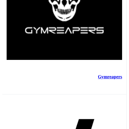
Gymreapers