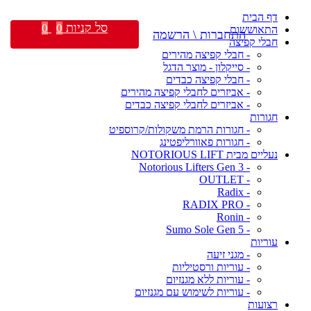
דף הבית
סל קניות
0
0
התאוששות
התחברות \ הרשמה
חבלי קפיצה
- חבלי קפיצה מהירים
- סייקלון - מוצר הדגל
- חבלי קפיצה כבדים
- אביזרים לחבלי קפיצה מהירים
- אביזרים לחבלי קפיצה כבדים
חגורות
- חגורות הרמת משקולות/קרוספיט
- חגורות פאוורליפטינג
נעליים מבית NOTORIOUS LIFT
- Notorious Lifters Gen 3
- OUTLET
- Radix
- RADIX PRO
- Ronin
- Sumo Sole Gen 5
עוריות
- מגני זיעה
- עוריות ורסטיליות
- עוריות ללא מגנזיום
- עוריות לשימוש עם מגנזיום
רצועות