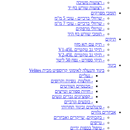
- רצועות משיכה
- רצועות שורש כף יד
תומכי מפרקים
- שרוולי ברכיים - עובי 5 מ"מ
- שרוולי ברכיים - עובי 7 מ"מ
- שרוולי מרפקים
- תומכי שורש כף היד
תיקים
- תיק עם תא מזון
- תיקי גב טקטיים V1-45L
- תיקי גב טקטיים V2-45L
- תיקי ספורט - נפח 50 ליטר
ביגוד
ביגוד והנעלה לאימוני קרוספיט מבית Velites
- נעליים
- חולצות, גופיות וקרופים
- מכנסיים ושורטים
- חזיות ספורט וטייצים
- קפוצ'ונים גברים ונשים
- כובעים וגרביים
- סינגלטים וביגוד תחרותי
אביזרים נלווים
- בקבוקים, שייקרים ואביזרים
- טייפים
- טיפול בכפות ידיים