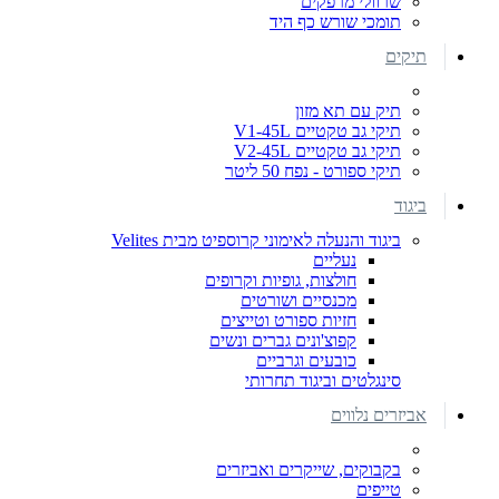
שרוולי מרפקים
תומכי שורש כף היד
תיקים
תיק עם תא מזון
תיקי גב טקטיים V1-45L
תיקי גב טקטיים V2-45L
תיקי ספורט - נפח 50 ליטר
ביגוד
ביגוד והנעלה לאימוני קרוספיט מבית Velites
נעליים
חולצות, גופיות וקרופים
מכנסיים ושורטים
חזיות ספורט וטייצים
קפוצ'ונים גברים ונשים
כובעים וגרביים
סינגלטים וביגוד תחרותי
אביזרים נלווים
בקבוקים, שייקרים ואביזרים
טייפים