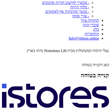
- מכשיר לחישוב חזרות וסיבובים
- מלחי הרחה
- מנשך ומדבקות אף לאימונים
- עזרי אימון
תחזוקת ציוד
שוברי קניה
בלוג
התחברות
Info@rtshop.online
תקופת  2026
נעלי הרמת המשקולות מבית Notorious Lift נחתו בארץ
כאן הקנייה בטוחה
קנייה בטוחה