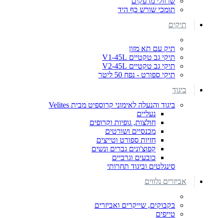
שרוולי מרפקים
תומכי שורש כף היד
תיקים
תיק עם תא מזון
תיקי גב טקטיים V1-45L
תיקי גב טקטיים V2-45L
תיקי ספורט - נפח 50 ליטר
ביגוד
ביגוד והנעלה לאימוני קרוספיט מבית Velites
נעליים
חולצות, גופיות וקרופים
מכנסיים ושורטים
חזיות ספורט וטייצים
קפוצ'ונים גברים ונשים
כובעים וגרביים
סינגלטים וביגוד תחרותי
אביזרים נלווים
בקבוקים, שייקרים ואביזרים
טייפים