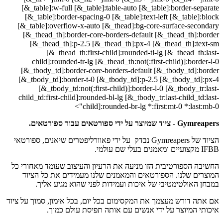
[&_table]:w-full [&_table]:table-auto [&_table]:border-separate
[&_table]:border-spacing-0 [&_table]:text-left [&_table]:block
[&_table]:overflow-x-auto [&_thead]:bg-core-surface-secondary
[&_thead_th]:border-core-borders-default [&_thead_th]:border
[&_thead_th]:p-2.5 [&_thead_th]:px-4 [&_thead_th]:text-sm
[&_thead_th:first-child]:rounded-tl-lg [&_thead_th:last-
child]:rounded-tr-lg [&_thead_th:not(:first-child)]:border-l-0
[&_tbody_td]:border-core-borders-default [&_tbody_td]:border
[&_tbody_td]:border-t-0 [&_tbody_td]:p-2.5 [&_tbody_td]:px-4
[&_tbody_td:not(:first-child)]:border-l-0 [&_tbody_tr:last-
child_td:first-child]:rounded-bl-lg [&_tbody_tr:last-child_td:last-
child]:rounded-br-lg *:first:mt-0 *:last:mb-0">
Gymreapers - ציוד שמיוצר על ידי ספורטאים עבור ספורטאים.
הציוד של Gymreapers נבדק על ידי פאוורליפטרים שיאנים, ספורטאי
IFBB מקצועיים ומאמנים בעלי שם עולמי.
החשיבה הספורטיבית הזו מניעה את הרעיון והעיצוב שעומד מאחורי כל
המוצרים שלנו. הספורטאים והמאמנים שלנו מעמידים את כל הציוד
במבחן האולטימטיבי של איכות ועמידות לפני שהוא מגיע אליך.
אם אתה דורש מעצמך את המקסימום בכל יום, בכל אימון, סמוך על ציוד
איכותי המיוצר על ידי אנשים עם אותה תפיסת עולם כמוך.