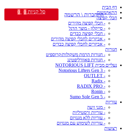
דף הבית
סל קניות
0
0
התאוששות
התחברות \ הרשמה
חבלי קפיצה
- חבלי קפיצה מהירים
- סייקלון - מוצר הדגל
- חבלי קפיצה כבדים
- אביזרים לחבלי קפיצה מהירים
- אביזרים לחבלי קפיצה כבדים
חגורות
- חגורות הרמת משקולות/קרוספיט
- חגורות פאוורליפטינג
נעליים מבית NOTORIOUS LIFT
- Notorious Lifters Gen 3
- OUTLET
- Radix
- RADIX PRO
- Ronin
- Sumo Sole Gen 5
עוריות
- מגני זיעה
- עוריות ורסטיליות
- עוריות ללא מגנזיום
- עוריות לשימוש עם מגנזיום
רצועות