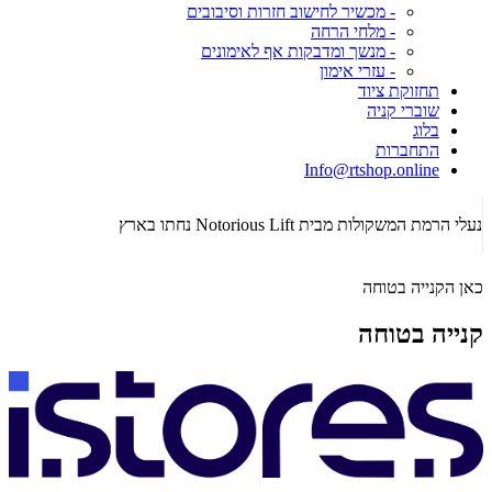
- מכשיר לחישוב חזרות וסיבובים
- מלחי הרחה
- מנשך ומדבקות אף לאימונים
- עזרי אימון
תחזוקת ציוד
שוברי קניה
בלוג
התחברות
Info@rtshop.online
תקופת  2026
נעלי הרמת המשקולות מבית Notorious Lift נחתו בארץ
כאן הקנייה בטוחה
קנייה בטוחה