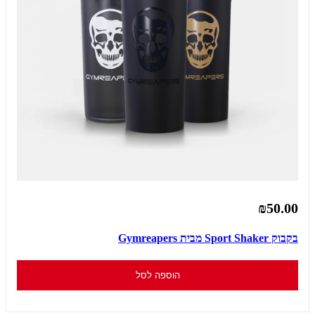
₪50.00
בקבוק Sport Shaker מבית Gymreapers
הוספה לסל