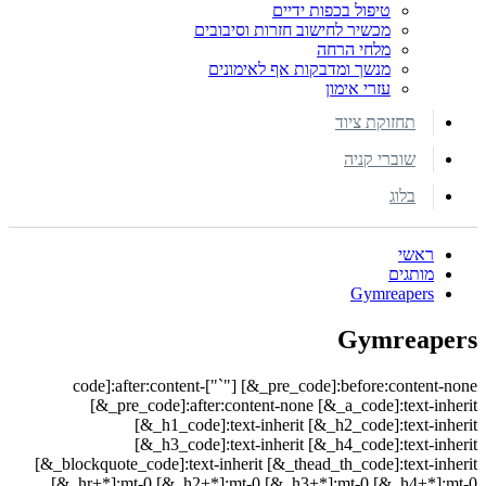
טיפול בכפות ידיים
מכשיר לחישוב חזרות וסיבובים
מלחי הרחה
מנשך ומדבקות אף לאימונים
עזרי אימון
תחזוקת ציוד
שוברי קניה
בלוג
ראשי
מותגים
Gymreapers
Gymreapers
code]:after:content-["`"] [&_pre_code]:before:content-none
[&_pre_code]:after:content-none [&_a_code]:text-inherit
[&_h1_code]:text-inherit [&_h2_code]:text-inherit
[&_h3_code]:text-inherit [&_h4_code]:text-inherit
[&_blockquote_code]:text-inherit [&_thead_th_code]:text-inherit
[&_hr+*]:mt-0 [&_h2+*]:mt-0 [&_h3+*]:mt-0 [&_h4+*]:mt-0