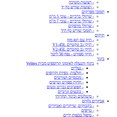
- רצועות משיכה
- רצועות שורש כף יד
תומכי מפרקים
- שרוולי ברכיים - עובי 5 מ"מ
- שרוולי ברכיים - עובי 7 מ"מ
- שרוולי מרפקים
- תומכי שורש כף היד
תיקים
- תיק עם תא מזון
- תיקי גב טקטיים V1-45L
- תיקי גב טקטיים V2-45L
- תיקי ספורט - נפח 50 ליטר
ביגוד
ביגוד והנעלה לאימוני קרוספיט מבית Velites
- נעליים
- חולצות, גופיות וקרופים
- מכנסיים ושורטים
- חזיות ספורט וטייצים
- קפוצ'ונים גברים ונשים
- כובעים וגרביים
- סינגלטים וביגוד תחרותי
אביזרים נלווים
- בקבוקים, שייקרים ואביזרים
- טייפים
- טיפול בכפות ידיים