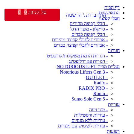
דף הבית
סל קניות
0
0
התאוששות
התחברות \ הרשמה
חבלי קפיצה
- חבלי קפיצה מהירים
- סייקלון - מוצר הדגל
- חבלי קפיצה כבדים
- אביזרים לחבלי קפיצה מהירים
- אביזרים לחבלי קפיצה כבדים
חגורות
- חגורות הרמת משקולות/קרוספיט
- חגורות פאוורליפטינג
נעליים מבית NOTORIOUS LIFT
- Notorious Lifters Gen 3
- OUTLET
- Radix
- RADIX PRO
- Ronin
- Sumo Sole Gen 5
עוריות
- מגני זיעה
- עוריות ורסטיליות
- עוריות ללא מגנזיום
- עוריות לשימוש עם מגנזיום
רצועות