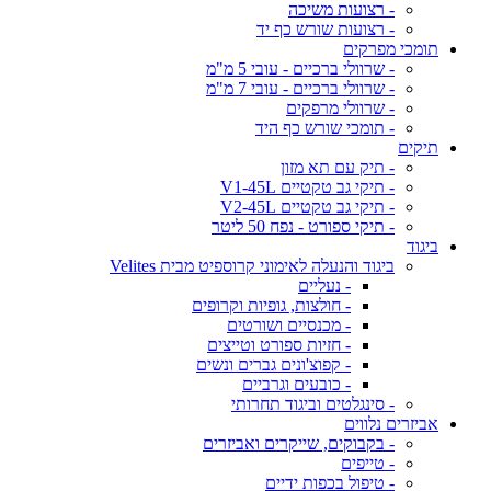
- רצועות משיכה
- רצועות שורש כף יד
תומכי מפרקים
- שרוולי ברכיים - עובי 5 מ"מ
- שרוולי ברכיים - עובי 7 מ"מ
- שרוולי מרפקים
- תומכי שורש כף היד
תיקים
- תיק עם תא מזון
- תיקי גב טקטיים V1-45L
- תיקי גב טקטיים V2-45L
- תיקי ספורט - נפח 50 ליטר
ביגוד
ביגוד והנעלה לאימוני קרוספיט מבית Velites
- נעליים
- חולצות, גופיות וקרופים
- מכנסיים ושורטים
- חזיות ספורט וטייצים
- קפוצ'ונים גברים ונשים
- כובעים וגרביים
- סינגלטים וביגוד תחרותי
אביזרים נלווים
- בקבוקים, שייקרים ואביזרים
- טייפים
- טיפול בכפות ידיים