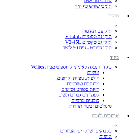
שרוולי מרפקים
תומכי שורש כף היד
תיקים
תיק עם תא מזון
תיקי גב טקטיים V1-45L
תיקי גב טקטיים V2-45L
תיקי ספורט - נפח 50 ליטר
ביגוד
ביגוד והנעלה לאימוני קרוספיט מבית Velites
נעליים
חולצות, גופיות וקרופים
מכנסיים ושורטים
חזיות ספורט וטייצים
קפוצ'ונים גברים ונשים
כובעים וגרביים
סינגלטים וביגוד תחרותי
אביזרים נלווים
בקבוקים, שייקרים ואביזרים
טייפים