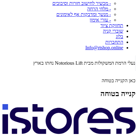
- מכשיר לחישוב חזרות וסיבובים
- מלחי הרחה
- מנשך ומדבקות אף לאימונים
- עזרי אימון
תחזוקת ציוד
שוברי קניה
בלוג
התחברות
Info@rtshop.online
תקופת  2026
נעלי הרמת המשקולות מבית Notorious Lift נחתו בארץ
כאן הקנייה בטוחה
קנייה בטוחה