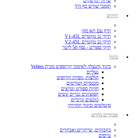
שרוולי מרפקים
תומכי שורש כף היד
תיקים
תיק עם תא מזון
תיקי גב טקטיים V1-45L
תיקי גב טקטיים V2-45L
תיקי ספורט - נפח 50 ליטר
ביגוד
ביגוד והנעלה לאימוני קרוספיט מבית Velites
נעליים
חולצות, גופיות וקרופים
מכנסיים ושורטים
חזיות ספורט וטייצים
קפוצ'ונים גברים ונשים
כובעים וגרביים
סינגלטים וביגוד תחרותי
אביזרים נלווים
בקבוקים, שייקרים ואביזרים
טייפים