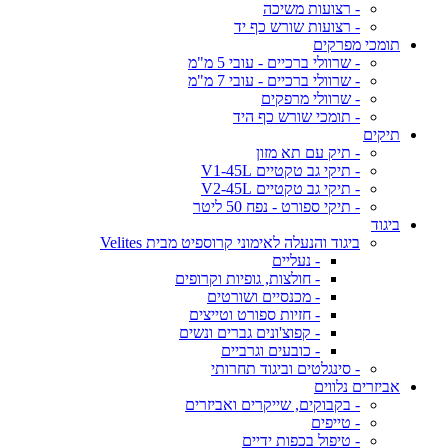
- רצועות משיכה
- רצועות שורש כף יד
תומכי מפרקים
- שרוולי ברכיים - עובי 5 מ"מ
- שרוולי ברכיים - עובי 7 מ"מ
- שרוולי מרפקים
- תומכי שורש כף היד
תיקים
- תיק עם תא מזון
- תיקי גב טקטיים V1-45L
- תיקי גב טקטיים V2-45L
- תיקי ספורט - נפח 50 ליטר
ביגוד
ביגוד והנעלה לאימוני קרוספיט מבית Velites
- נעליים
- חולצות, גופיות וקרופים
- מכנסיים ושורטים
- חזיות ספורט וטייצים
- קפוצ'ונים גברים ונשים
- כובעים וגרביים
- סינגלטים וביגוד תחרותי
אביזרים נלווים
- בקבוקים, שייקרים ואביזרים
- טייפים
- טיפול בכפות ידיים