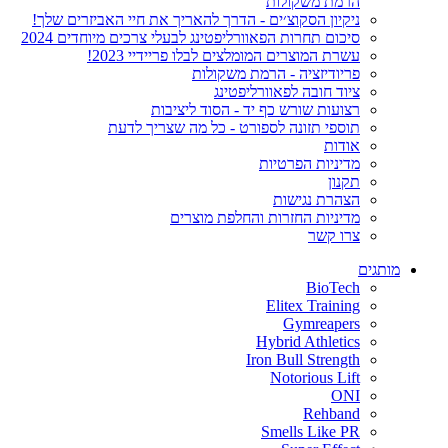
הרמת משקולות
ניקיון הסקוצ׳ים - הדרך להאריך את חיי האביזרים שלך!
סיכום תחרות הפאוורליפטינג לבעלי צרכים מיוחדים 2024
עשרת המוצרים המומלצים לבלו פריידיי 2023!
פריודיזציה - הרמת משקולות
ציוד חובה לפאוורליפטינג
רצועות שורש כף יד - הסוד ליציבות
תוספי תזונה לספורט - כל מה שצריך לדעת
אודות
מדיניות הפרטיות
תקנון
הצהרת נגישות
מדיניות החזרות והחלפת מוצרים
צרו קשר
מותגים
BioTech
Elitex Training
Gymreapers
Hybrid Athletics
Iron Bull Strength
Notorious Lift
ONI
Rehband
Smells Like PR