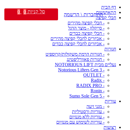
דף הבית
סל קניות
0
0
התאוששות
התחברות \ הרשמה
חבלי קפיצה
- חבלי קפיצה מהירים
- סייקלון - מוצר הדגל
- חבלי קפיצה כבדים
- אביזרים לחבלי קפיצה מהירים
- אביזרים לחבלי קפיצה כבדים
חגורות
- חגורות הרמת משקולות/קרוספיט
- חגורות פאוורליפטינג
נעליים מבית NOTORIOUS LIFT
- Notorious Lifters Gen 3
- OUTLET
- Radix
- RADIX PRO
- Ronin
- Sumo Sole Gen 5
עוריות
- מגני זיעה
- עוריות ורסטיליות
- עוריות ללא מגנזיום
- עוריות לשימוש עם מגנזיום
רצועות