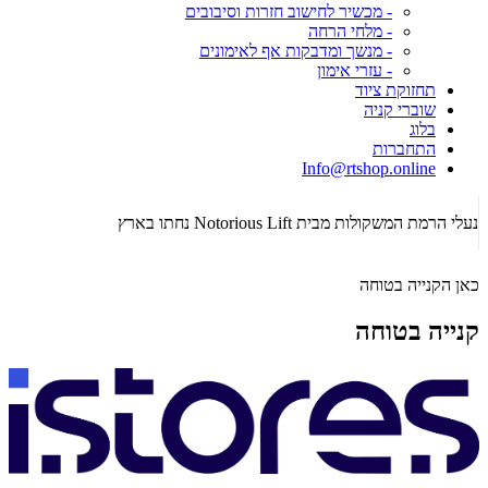
- מכשיר לחישוב חזרות וסיבובים
- מלחי הרחה
- מנשך ומדבקות אף לאימונים
- עזרי אימון
תחזוקת ציוד
שוברי קניה
בלוג
התחברות
Info@rtshop.online
תקופת  2026
נעלי הרמת המשקולות מבית Notorious Lift נחתו בארץ
כאן הקנייה בטוחה
קנייה בטוחה