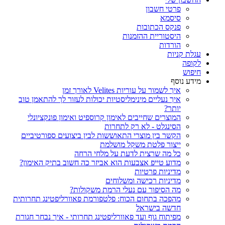
פרטי חשבון
סיסמא
פנקס הכתובות
היסטוריית ההזמנות
הורדות
עגלת קניות
לקופה
חיפוש
מידע נוסף
איך לשמור על עוריות Velites לאורך זמן
איך נעליים מינימליסטיות יכולות לעזור לך להתאמן טוב
יותר?
המוצרים שחייבים לאימון קרוספיט ואימון פונקציונלי
הסינגלט - לא רק לתחרות
הקשר בין מוצרי התאוששות לבין ביצועים ספורטיביים
ייצור פלטת משקל מושלמת
כל מה שרצית לדעת על מלחי הרחה
מדוע טייפ אצבעות הוא אביזר כה חשוב בתיק האימון?
מדיניות פרטיות
מדיניות רכישה ומשלוחים
מה הסיפור עם נעלי הרמת משקולות?
מהפכה בתחום הכוח: פלטפורמת פאוורליפטינג תחרותית
חדשה בישראל
מפיתוח גוף ועד פאוורליפטינג תחרותי - איך נבחר חגורת