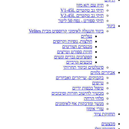
תיק עם תא מזון
תיקי גב טקטיים V1-45L
תיקי גב טקטיים V2-45L
תיקי ספורט - נפח 50 ליטר
ביגוד
ביגוד והנעלה לאימוני קרוספיט מבית Velites
נעליים
חולצות, גופיות וקרופים
מכנסיים ושורטים
חזיות ספורט וטייצים
קפוצ'ונים גברים ונשים
כובעים וגרביים
סינגלטים וביגוד תחרותי
אביזרים נלווים
בקבוקים, שייקרים ואביזרים
טייפים
טיפול בכפות ידיים
מכשיר לחישוב חזרות וסיבובים
מלחי הרחה
מנשך ומדבקות אף לאימונים
עזרי אימון
תחזוקת ציוד
מבצעים
החשבון שלי