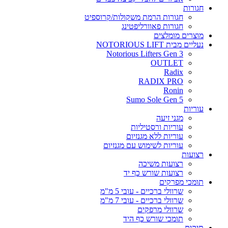
חגורות
חגורות הרמת משקולות/קרוספיט
חגורות פאוורליפטינג
מוצרים מומלצים
נעליים מבית NOTORIOUS LIFT
Notorious Lifters Gen 3
OUTLET
Radix
RADIX PRO
Ronin
Sumo Sole Gen 5
עוריות
מגני זיעה
עוריות ורסטיליות
עוריות ללא מגנזיום
עוריות לשימוש עם מגנזיום
רצועות
רצועות משיכה
רצועות שורש כף יד
תומכי מפרקים
שרוולי ברכיים - עובי 5 מ"מ
שרוולי ברכיים - עובי 7 מ"מ
שרוולי מרפקים
תומכי שורש כף היד
תיקים