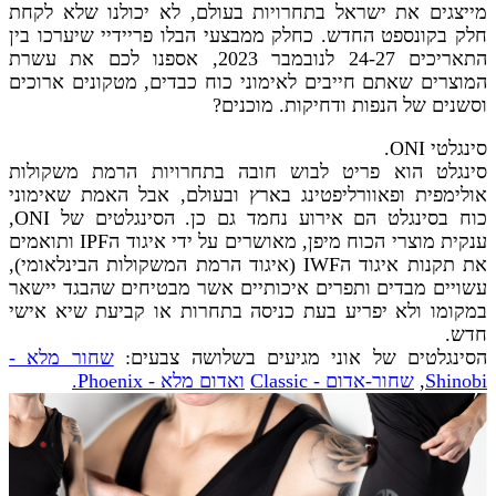
מייצגים את ישראל בתחרויות בעולם, לא יכולנו שלא לקחת
חלק בקונספט החדש. כחלק ממבצעי הבלו פריידיי שיערכו בין
התאריכים 24-27 לנובמבר 2023, אספנו לכם את עשרת
המוצרים שאתם חייבים לאימוני כוח כבדים, מטקונים ארוכים
וסשנים של הנפות ודחיקות. מוכנים?
סינגלטי ONI.
סינגלט הוא פריט לבוש חובה בתחרויות הרמת משקולות
אולימפית ופאוורליפטינג בארץ ובעולם, אבל האמת שאימוני
כוח בסינגלט הם אירוע נחמד גם כן. הסינגלטים של ONI,
ענקית מוצרי הכוח מיפן, מאושרים על ידי איגוד הIPF ותואמים
את תקנות איגוד הIWF (איגוד הרמת המשקולות הבינלאומי),
עשויים מבדים ותפרים איכותיים אשר מבטיחים שהבגד יישאר
במקומו ולא יפריע בעת כניסה בתחרות או קביעת שיא אישי
חדש.
הסינגלטים של אוני מגיעים בשלושה צבעים:
שחור מלא -
Shinobi
,
שחור-אדום - Classic
ואדום מלא - Phoenix.