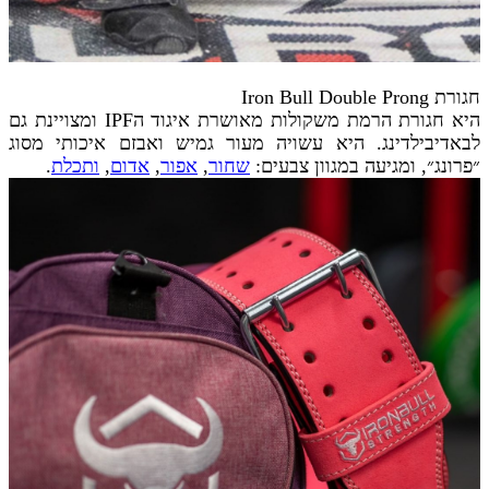
חגורת Iron Bull Double Prong
היא חגורת הרמת משקולות מאושרת איגוד הIPF ומצויינת גם
לבאדיבילדינג. היא עשויה מעור גמיש ואבזם איכותי מסוג
״פרונג״, ומגיעה במגוון צבעים:
שחור
,
אפור
,
אדום
,
ותכלת
.