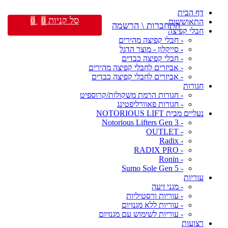
דף הבית
סל קניות
0
0
התאוששות
התחברות \ הרשמה
חבלי קפיצה
- חבלי קפיצה מהירים
- סייקלון - מוצר הדגל
- חבלי קפיצה כבדים
- אביזרים לחבלי קפיצה מהירים
- אביזרים לחבלי קפיצה כבדים
חגורות
- חגורות הרמת משקולות/קרוספיט
- חגורות פאוורליפטינג
נעליים מבית NOTORIOUS LIFT
- Notorious Lifters Gen 3
- OUTLET
- Radix
- RADIX PRO
- Ronin
- Sumo Sole Gen 5
עוריות
- מגני זיעה
- עוריות ורסטיליות
- עוריות ללא מגנזיום
- עוריות לשימוש עם מגנזיום
רצועות