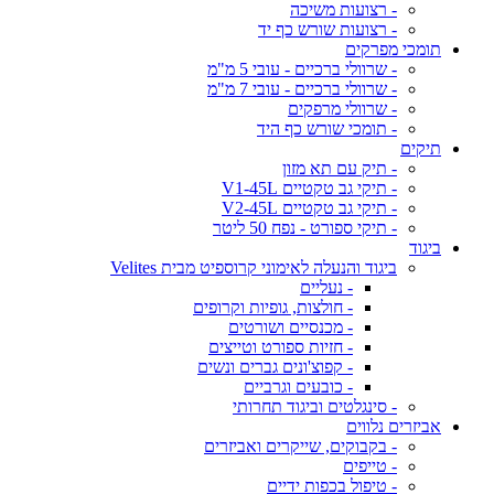
- רצועות משיכה
- רצועות שורש כף יד
תומכי מפרקים
- שרוולי ברכיים - עובי 5 מ"מ
- שרוולי ברכיים - עובי 7 מ"מ
- שרוולי מרפקים
- תומכי שורש כף היד
תיקים
- תיק עם תא מזון
- תיקי גב טקטיים V1-45L
- תיקי גב טקטיים V2-45L
- תיקי ספורט - נפח 50 ליטר
ביגוד
ביגוד והנעלה לאימוני קרוספיט מבית Velites
- נעליים
- חולצות, גופיות וקרופים
- מכנסיים ושורטים
- חזיות ספורט וטייצים
- קפוצ'ונים גברים ונשים
- כובעים וגרביים
- סינגלטים וביגוד תחרותי
אביזרים נלווים
- בקבוקים, שייקרים ואביזרים
- טייפים
- טיפול בכפות ידיים