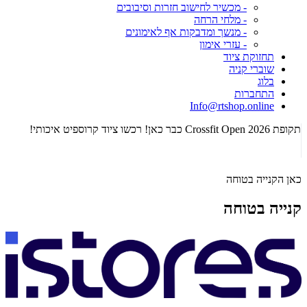
- מכשיר לחישוב חזרות וסיבובים
- מלחי הרחה
- מנשך ומדבקות אף לאימונים
- עזרי אימון
תחזוקת ציוד
שוברי קניה
בלוג
התחברות
Info@rtshop.online
תקופת Crossfit Open 2026 כבר כאן! רכשו ציוד קרוספיט איכותי!
הג
כאן הקנייה בטוחה
קנייה בטוחה