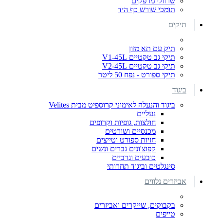
שרוולי מרפקים
תומכי שורש כף היד
תיקים
תיק עם תא מזון
תיקי גב טקטיים V1-45L
תיקי גב טקטיים V2-45L
תיקי ספורט - נפח 50 ליטר
ביגוד
ביגוד והנעלה לאימוני קרוספיט מבית Velites
נעליים
חולצות, גופיות וקרופים
מכנסיים ושורטים
חזיות ספורט וטייצים
קפוצ'ונים גברים ונשים
כובעים וגרביים
סינגלטים וביגוד תחרותי
אביזרים נלווים
בקבוקים, שייקרים ואביזרים
טייפים