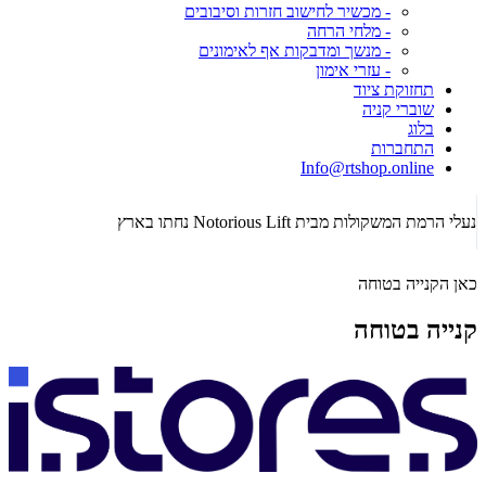
- מכשיר לחישוב חזרות וסיבובים
- מלחי הרחה
- מנשך ומדבקות אף לאימונים
- עזרי אימון
תחזוקת ציוד
שוברי קניה
בלוג
התחברות
Info@rtshop.online
תקופת Crossfit Open 2026 כבר כאן! רכשו ציוד קרוספיט איכותי!
הג
כאן הקנייה בטוחה
קנייה בטוחה