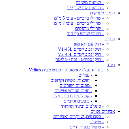
- רצועות משיכה
- רצועות שורש כף יד
תומכי מפרקים
- שרוולי ברכיים - עובי 5 מ"מ
- שרוולי ברכיים - עובי 7 מ"מ
- שרוולי מרפקים
- תומכי שורש כף היד
תיקים
- תיק עם תא מזון
- תיקי גב טקטיים V1-45L
- תיקי גב טקטיים V2-45L
- תיקי ספורט - נפח 50 ליטר
ביגוד
ביגוד והנעלה לאימוני קרוספיט מבית Velites
- נעליים
- חולצות, גופיות וקרופים
- מכנסיים ושורטים
- חזיות ספורט וטייצים
- קפוצ'ונים גברים ונשים
- כובעים וגרביים
- סינגלטים וביגוד תחרותי
אביזרים נלווים
- בקבוקים, שייקרים ואביזרים
- טייפים
- טיפול בכפות ידיים