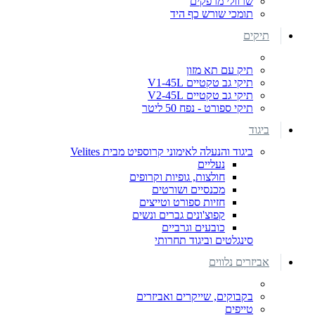
שרוולי מרפקים
תומכי שורש כף היד
תיקים
תיק עם תא מזון
תיקי גב טקטיים V1-45L
תיקי גב טקטיים V2-45L
תיקי ספורט - נפח 50 ליטר
ביגוד
ביגוד והנעלה לאימוני קרוספיט מבית Velites
נעליים
חולצות, גופיות וקרופים
מכנסיים ושורטים
חזיות ספורט וטייצים
קפוצ'ונים גברים ונשים
כובעים וגרביים
סינגלטים וביגוד תחרותי
אביזרים נלווים
בקבוקים, שייקרים ואביזרים
טייפים