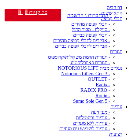
דף הבית
סל קניות
0
0
התאוששות
התחברות \ הרשמה
חבלי קפיצה
- חבלי קפיצה מהירים
- סייקלון - מוצר הדגל
- חבלי קפיצה כבדים
- אביזרים לחבלי קפיצה מהירים
- אביזרים לחבלי קפיצה כבדים
חגורות
- חגורות הרמת משקולות/קרוספיט
- חגורות פאוורליפטינג
נעליים מבית NOTORIOUS LIFT
- Notorious Lifters Gen 3
- OUTLET
- Radix
- RADIX PRO
- Ronin
- Sumo Sole Gen 5
עוריות
- מגני זיעה
- עוריות ורסטיליות
- עוריות ללא מגנזיום
- עוריות לשימוש עם מגנזיום
רצועות