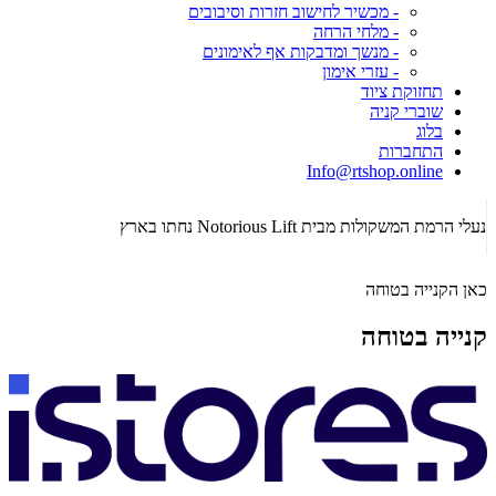
- מכשיר לחישוב חזרות וסיבובים
- מלחי הרחה
- מנשך ומדבקות אף לאימונים
- עזרי אימון
תחזוקת ציוד
שוברי קניה
בלוג
התחברות
Info@rtshop.online
תקופת Crossfit Open 2026 כבר כאן! רכשו ציוד קרוספיט איכותי!
הג
כאן הקנייה בטוחה
קנייה בטוחה