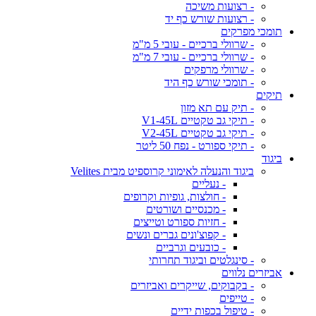
- רצועות משיכה
- רצועות שורש כף יד
תומכי מפרקים
- שרוולי ברכיים - עובי 5 מ"מ
- שרוולי ברכיים - עובי 7 מ"מ
- שרוולי מרפקים
- תומכי שורש כף היד
תיקים
- תיק עם תא מזון
- תיקי גב טקטיים V1-45L
- תיקי גב טקטיים V2-45L
- תיקי ספורט - נפח 50 ליטר
ביגוד
ביגוד והנעלה לאימוני קרוספיט מבית Velites
- נעליים
- חולצות, גופיות וקרופים
- מכנסיים ושורטים
- חזיות ספורט וטייצים
- קפוצ'ונים גברים ונשים
- כובעים וגרביים
- סינגלטים וביגוד תחרותי
אביזרים נלווים
- בקבוקים, שייקרים ואביזרים
- טייפים
- טיפול בכפות ידיים