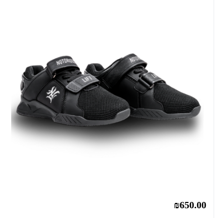
₪650.00