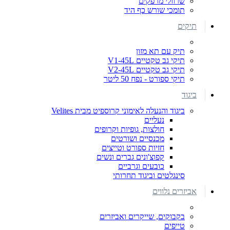
שרוולי מרפקים
תומכי שורש כף היד
תיקים
תיק עם תא מזון
תיקי גב טקטיים V1-45L
תיקי גב טקטיים V2-45L
תיקי ספורט - נפח 50 ליטר
ביגוד
ביגוד והנעלה לאימוני קרוספיט מבית Velites
נעליים
חולצות, גופיות וקרופים
מכנסיים ושורטים
חזיות ספורט וטייצים
קפוצ'ונים גברים ונשים
כובעים וגרביים
סינגלטים וביגוד תחרותי
אביזרים נלווים
בקבוקים, שייקרים ואביזרים
טייפים