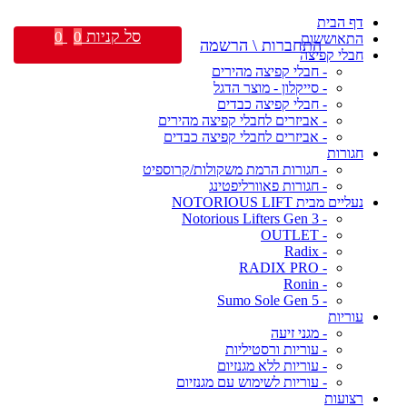
דף הבית
סל קניות
0
0
התאוששות
התחברות \ הרשמה
חבלי קפיצה
- חבלי קפיצה מהירים
- סייקלון - מוצר הדגל
- חבלי קפיצה כבדים
- אביזרים לחבלי קפיצה מהירים
- אביזרים לחבלי קפיצה כבדים
חגורות
- חגורות הרמת משקולות/קרוספיט
- חגורות פאוורליפטינג
נעליים מבית NOTORIOUS LIFT
- Notorious Lifters Gen 3
- OUTLET
- Radix
- RADIX PRO
- Ronin
- Sumo Sole Gen 5
עוריות
- מגני זיעה
- עוריות ורסטיליות
- עוריות ללא מגנזיום
- עוריות לשימוש עם מגנזיום
רצועות