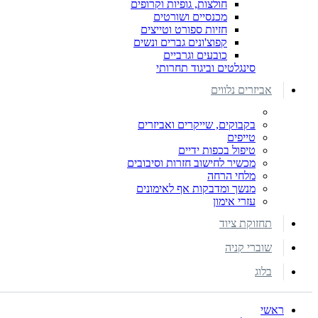
חולצות, גופיות וקרופים
מכנסיים ושורטים
חזיות ספורט וטייצים
קפוצ'ונים גברים ונשים
כובעים וגרביים
סינגלטים וביגוד תחרותי
אביזרים נלווים
בקבוקים, שייקרים ואביזרים
טייפים
טיפול בכפות ידיים
מכשיר לחישוב חזרות וסיבובים
מלחי הרחה
מנשך ומדבקות אף לאימונים
עזרי אימון
תחזוקת ציוד
שוברי קניה
בלוג
ראשי