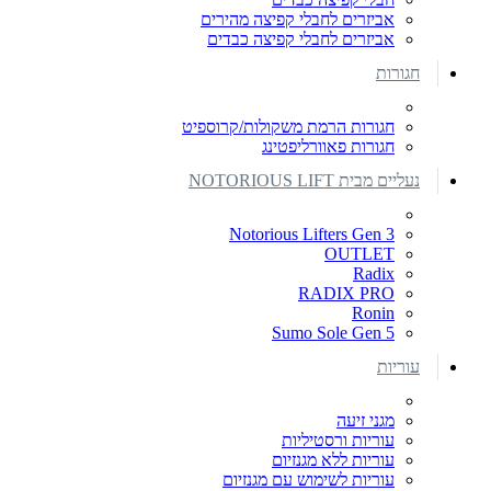
אביזרים לחבלי קפיצה מהירים
אביזרים לחבלי קפיצה כבדים
חגורות
חגורות הרמת משקולות/קרוספיט
חגורות פאוורליפטינג
נעליים מבית NOTORIOUS LIFT
Notorious Lifters Gen 3
OUTLET
Radix
RADIX PRO
Ronin
Sumo Sole Gen 5
עוריות
מגני זיעה
עוריות ורסטיליות
עוריות ללא מגנזיום
עוריות לשימוש עם מגנזיום