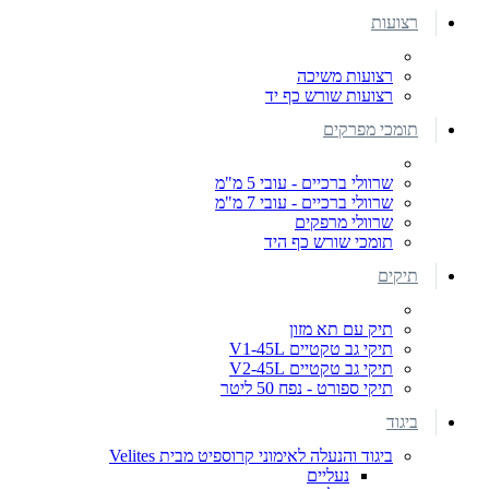
רצועות
רצועות משיכה
רצועות שורש כף יד
תומכי מפרקים
שרוולי ברכיים - עובי 5 מ"מ
שרוולי ברכיים - עובי 7 מ"מ
שרוולי מרפקים
תומכי שורש כף היד
תיקים
תיק עם תא מזון
תיקי גב טקטיים V1-45L
תיקי גב טקטיים V2-45L
תיקי ספורט - נפח 50 ליטר
ביגוד
ביגוד והנעלה לאימוני קרוספיט מבית Velites
נעליים