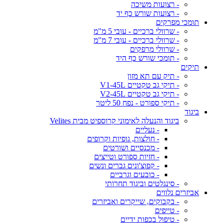
- רצועות משיכה
- רצועות שורש כף יד
תומכי מפרקים
- שרוולי ברכיים - עובי 5 מ"מ
- שרוולי ברכיים - עובי 7 מ"מ
- שרוולי מרפקים
- תומכי שורש כף היד
תיקים
- תיק עם תא מזון
- תיקי גב טקטיים V1-45L
- תיקי גב טקטיים V2-45L
- תיקי ספורט - נפח 50 ליטר
ביגוד
ביגוד והנעלה לאימוני קרוספיט מבית Velites
- נעליים
- חולצות, גופיות וקרופים
- מכנסיים ושורטים
- חזיות ספורט וטייצים
- קפוצ'ונים גברים ונשים
- כובעים וגרביים
- סינגלטים וביגוד תחרותי
אביזרים נלווים
- בקבוקים, שייקרים ואביזרים
- טייפים
- טיפול בכפות ידיים