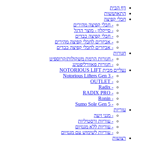
דף הבית
התאוששות
חבלי קפיצה
- חבלי קפיצה מהירים
- סייקלון - מוצר הדגל
- חבלי קפיצה כבדים
- אביזרים לחבלי קפיצה מהירים
- אביזרים לחבלי קפיצה כבדים
חגורות
- חגורות הרמת משקולות/קרוספיט
- חגורות פאוורליפטינג
נעליים מבית NOTORIOUS LIFT
- Notorious Lifters Gen 3
- OUTLET
- Radix
- RADIX PRO
- Ronin
- Sumo Sole Gen 5
עוריות
- מגני זיעה
- עוריות ורסטיליות
- עוריות ללא מגנזיום
- עוריות לשימוש עם מגנזיום
רצועות