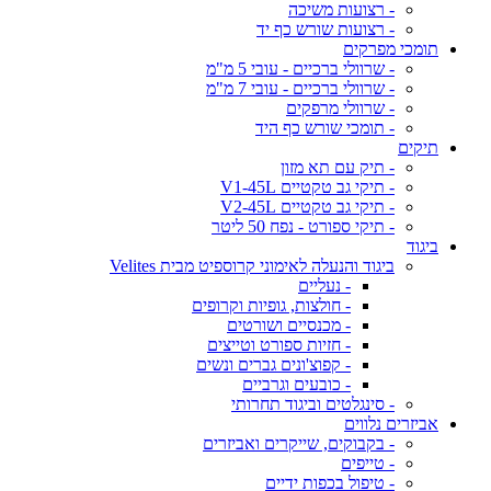
- רצועות משיכה
- רצועות שורש כף יד
תומכי מפרקים
- שרוולי ברכיים - עובי 5 מ"מ
- שרוולי ברכיים - עובי 7 מ"מ
- שרוולי מרפקים
- תומכי שורש כף היד
תיקים
- תיק עם תא מזון
- תיקי גב טקטיים V1-45L
- תיקי גב טקטיים V2-45L
- תיקי ספורט - נפח 50 ליטר
ביגוד
ביגוד והנעלה לאימוני קרוספיט מבית Velites
- נעליים
- חולצות, גופיות וקרופים
- מכנסיים ושורטים
- חזיות ספורט וטייצים
- קפוצ'ונים גברים ונשים
- כובעים וגרביים
- סינגלטים וביגוד תחרותי
אביזרים נלווים
- בקבוקים, שייקרים ואביזרים
- טייפים
- טיפול בכפות ידיים