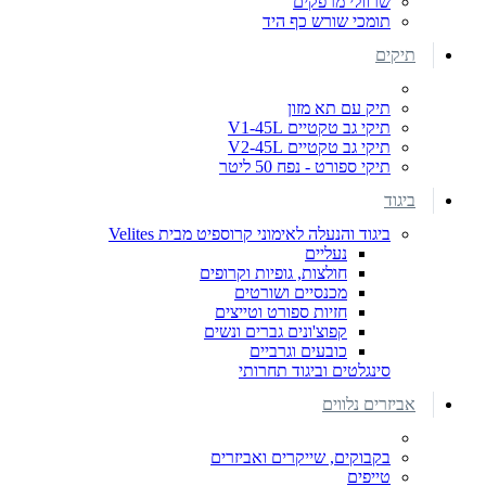
שרוולי מרפקים
תומכי שורש כף היד
תיקים
תיק עם תא מזון
תיקי גב טקטיים V1-45L
תיקי גב טקטיים V2-45L
תיקי ספורט - נפח 50 ליטר
ביגוד
ביגוד והנעלה לאימוני קרוספיט מבית Velites
נעליים
חולצות, גופיות וקרופים
מכנסיים ושורטים
חזיות ספורט וטייצים
קפוצ'ונים גברים ונשים
כובעים וגרביים
סינגלטים וביגוד תחרותי
אביזרים נלווים
בקבוקים, שייקרים ואביזרים
טייפים