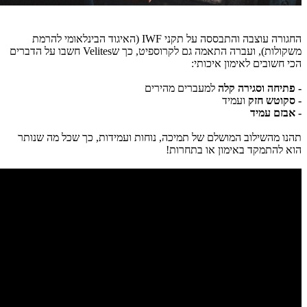
החגורה עוצבה והתבססה על תקני IWF (האיגוד הבינלאומי להרמת
משקולות), ועברה התאמה גם לקרוספיט, כך שVelites חשבו על הדברים
הכי חשובים לאימון איכותי:
- פתיחה וסגירה קלה
למעברים מהירים
- סקוטש חזק
ועמיד
- אבזם עמיד
תהנו מהשילוב המושלם של תמיכה, נוחות ועמידות, כך שכל מה שנותר
הוא להתמקד באימון או בתחרות!