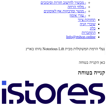
- מכשיר לחישוב חזרות וסיבובים
- מלחי הרחה
- מנשך ומדבקות אף לאימונים
- עזרי אימון
תחזוקת ציוד
שוברי קניה
בלוג
התחברות
Info@rtshop.online
תקופת  2026
נעלי הרמת המשקולות מבית Notorious Lift נחתו בארץ
כאן הקנייה בטוחה
קנייה בטוחה