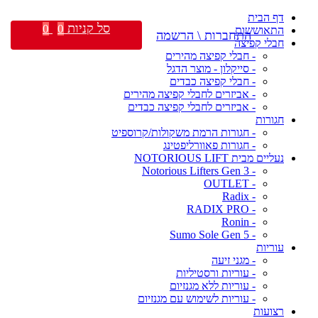
דף הבית
סל קניות
0
0
התאוששות
התחברות \ הרשמה
חבלי קפיצה
- חבלי קפיצה מהירים
- סייקלון - מוצר הדגל
- חבלי קפיצה כבדים
- אביזרים לחבלי קפיצה מהירים
- אביזרים לחבלי קפיצה כבדים
חגורות
- חגורות הרמת משקולות/קרוספיט
- חגורות פאוורליפטינג
נעליים מבית NOTORIOUS LIFT
- Notorious Lifters Gen 3
- OUTLET
- Radix
- RADIX PRO
- Ronin
- Sumo Sole Gen 5
עוריות
- מגני זיעה
- עוריות ורסטיליות
- עוריות ללא מגנזיום
- עוריות לשימוש עם מגנזיום
רצועות