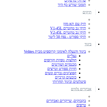
שרוולי מרפקים
תומכי שורש כף היד
תיקים
תיק עם תא מזון
תיקי גב טקטיים V1-45L
תיקי גב טקטיים V2-45L
תיקי ספורט - נפח 50 ליטר
ביגוד
ביגוד והנעלה לאימוני קרוספיט מבית Velites
נעליים
חולצות, גופיות וקרופים
מכנסיים ושורטים
חזיות ספורט וטייצים
קפוצ'ונים גברים ונשים
כובעים וגרביים
סינגלטים וביגוד תחרותי
אביזרים נלווים
בקבוקים, שייקרים ואביזרים
טייפים