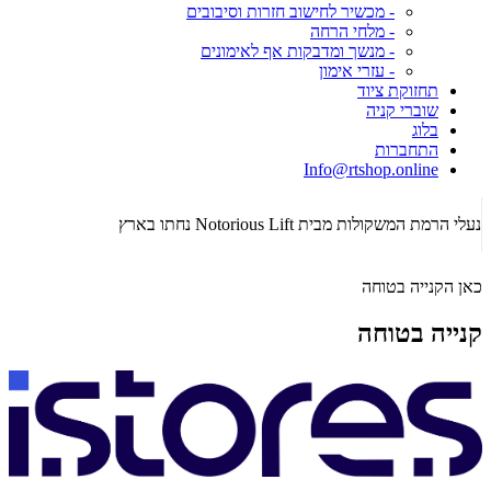
- מכשיר לחישוב חזרות וסיבובים
- מלחי הרחה
- מנשך ומדבקות אף לאימונים
- עזרי אימון
תחזוקת ציוד
שוברי קניה
בלוג
התחברות
Info@rtshop.online
תקופת  2026
נעלי הרמת המשקולות מבית Notorious Lift נחתו בארץ
כאן הקנייה בטוחה
קנייה בטוחה