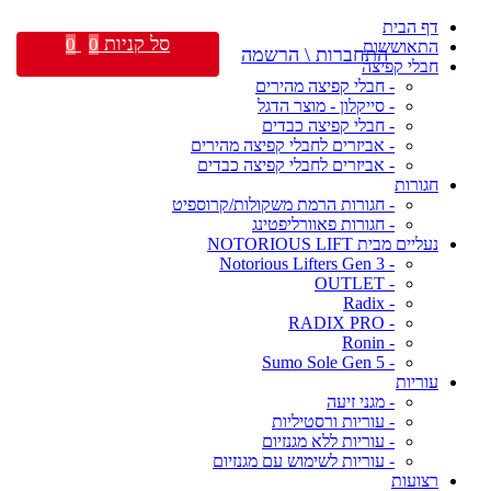
דף הבית
סל קניות
0
0
התאוששות
התחברות \ הרשמה
חבלי קפיצה
- חבלי קפיצה מהירים
- סייקלון - מוצר הדגל
- חבלי קפיצה כבדים
- אביזרים לחבלי קפיצה מהירים
- אביזרים לחבלי קפיצה כבדים
חגורות
- חגורות הרמת משקולות/קרוספיט
- חגורות פאוורליפטינג
נעליים מבית NOTORIOUS LIFT
- Notorious Lifters Gen 3
- OUTLET
- Radix
- RADIX PRO
- Ronin
- Sumo Sole Gen 5
עוריות
- מגני זיעה
- עוריות ורסטיליות
- עוריות ללא מגנזיום
- עוריות לשימוש עם מגנזיום
רצועות