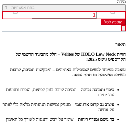
מידה
--- בחרו אפשרויות ---
הוספה לסל
תיאור
חזיית HOLO Low Neck של Velites – חלק מהביגוד הרשמי של
הקרוספיט גיימס 2025!
עוצבה במיוחד לנשים שמובילות באימונים – ומבקשות תמיכה, יציבות
ונשימה מושלמת גם תחת עומס.
כיסוי ותמיכה גבוהה
– תמיכה יציבה בזמן קפיצות, הנפות ותנועות
עוצמתיות
עיצוב גב קרוס ארגונומי
– מעניק גמישות תנועתית מלאה בלי לוותר
על אחיזה
בד נושם ומנדף ריחות
– שומר על יובש ורעננות לאורך כל האימון