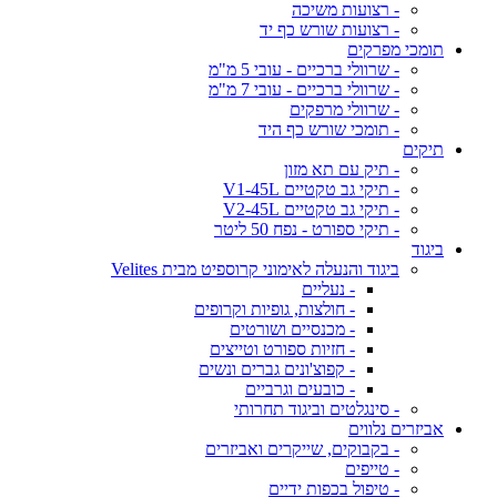
- רצועות משיכה
- רצועות שורש כף יד
תומכי מפרקים
- שרוולי ברכיים - עובי 5 מ"מ
- שרוולי ברכיים - עובי 7 מ"מ
- שרוולי מרפקים
- תומכי שורש כף היד
תיקים
- תיק עם תא מזון
- תיקי גב טקטיים V1-45L
- תיקי גב טקטיים V2-45L
- תיקי ספורט - נפח 50 ליטר
ביגוד
ביגוד והנעלה לאימוני קרוספיט מבית Velites
- נעליים
- חולצות, גופיות וקרופים
- מכנסיים ושורטים
- חזיות ספורט וטייצים
- קפוצ'ונים גברים ונשים
- כובעים וגרביים
- סינגלטים וביגוד תחרותי
אביזרים נלווים
- בקבוקים, שייקרים ואביזרים
- טייפים
- טיפול בכפות ידיים