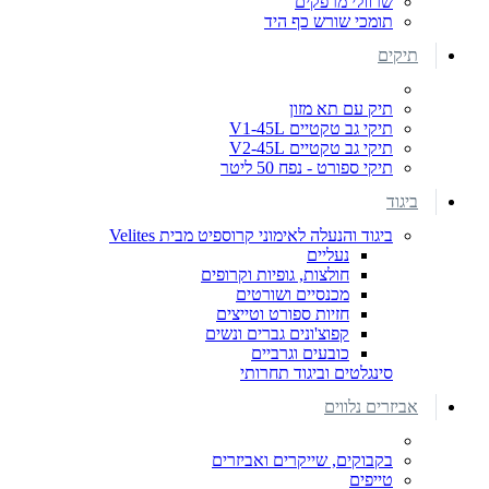
שרוולי מרפקים
תומכי שורש כף היד
תיקים
תיק עם תא מזון
תיקי גב טקטיים V1-45L
תיקי גב טקטיים V2-45L
תיקי ספורט - נפח 50 ליטר
ביגוד
ביגוד והנעלה לאימוני קרוספיט מבית Velites
נעליים
חולצות, גופיות וקרופים
מכנסיים ושורטים
חזיות ספורט וטייצים
קפוצ'ונים גברים ונשים
כובעים וגרביים
סינגלטים וביגוד תחרותי
אביזרים נלווים
בקבוקים, שייקרים ואביזרים
טייפים