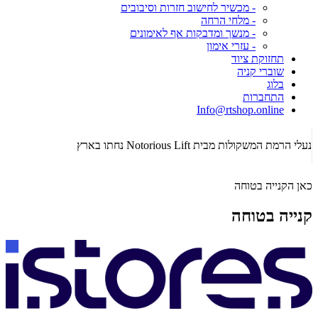
- מכשיר לחישוב חזרות וסיבובים
- מלחי הרחה
- מנשך ומדבקות אף לאימונים
- עזרי אימון
תחזוקת ציוד
שוברי קניה
בלוג
התחברות
Info@rtshop.online
תקופת  2026
נעלי הרמת המשקולות מבית Notorious Lift נחתו בארץ
כאן הקנייה בטוחה
קנייה בטוחה