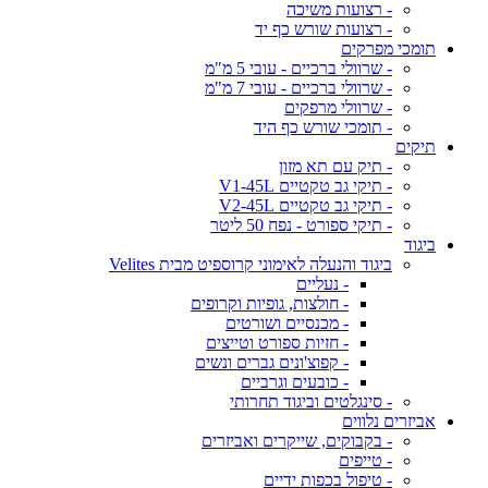
- רצועות משיכה
- רצועות שורש כף יד
תומכי מפרקים
- שרוולי ברכיים - עובי 5 מ"מ
- שרוולי ברכיים - עובי 7 מ"מ
- שרוולי מרפקים
- תומכי שורש כף היד
תיקים
- תיק עם תא מזון
- תיקי גב טקטיים V1-45L
- תיקי גב טקטיים V2-45L
- תיקי ספורט - נפח 50 ליטר
ביגוד
ביגוד והנעלה לאימוני קרוספיט מבית Velites
- נעליים
- חולצות, גופיות וקרופים
- מכנסיים ושורטים
- חזיות ספורט וטייצים
- קפוצ'ונים גברים ונשים
- כובעים וגרביים
- סינגלטים וביגוד תחרותי
אביזרים נלווים
- בקבוקים, שייקרים ואביזרים
- טייפים
- טיפול בכפות ידיים