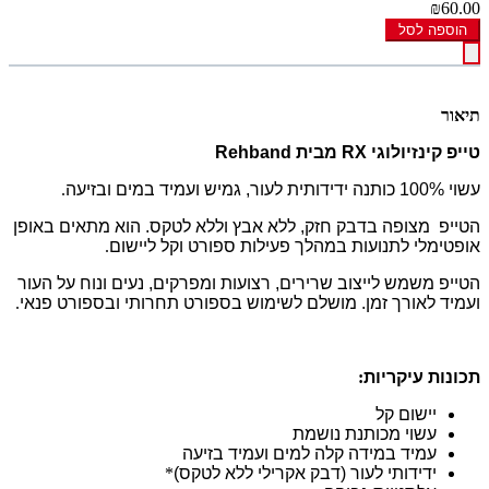
₪60.00
הוספה לסל
תיאור
טייפ קינזיולוגי RX מבית Rehband
עשוי 100% כותנה ידידותית לעור, גמיש ועמיד במים ובזיעה
.
הטייפ
מצופה בדבק חזק, ללא אבץ וללא לטקס. הוא מתאים באופן
אופטימלי לתנועות במהלך פעילות ספורט וקל ליישום
.
הטייפ משמש לייצוב שרירים, רצועות ומפרקים, נעים ונוח על העור
ועמיד לאורך זמן. מושלם לשימוש בספורט תחרותי ובספורט פנאי
.
תכונות עיקריות
:
יישום קל
עשוי מכותנת נושמת
עמיד במידה קלה למים ועמיד בזיעה
ידידותי לעור (דבק אקרילי ללא לטקס)
*