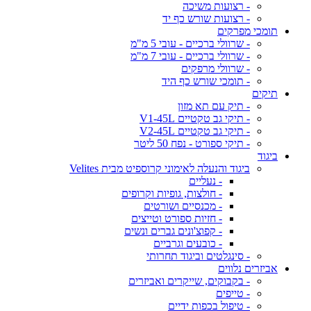
- רצועות משיכה
- רצועות שורש כף יד
תומכי מפרקים
- שרוולי ברכיים - עובי 5 מ"מ
- שרוולי ברכיים - עובי 7 מ"מ
- שרוולי מרפקים
- תומכי שורש כף היד
תיקים
- תיק עם תא מזון
- תיקי גב טקטיים V1-45L
- תיקי גב טקטיים V2-45L
- תיקי ספורט - נפח 50 ליטר
ביגוד
ביגוד והנעלה לאימוני קרוספיט מבית Velites
- נעליים
- חולצות, גופיות וקרופים
- מכנסיים ושורטים
- חזיות ספורט וטייצים
- קפוצ'ונים גברים ונשים
- כובעים וגרביים
- סינגלטים וביגוד תחרותי
אביזרים נלווים
- בקבוקים, שייקרים ואביזרים
- טייפים
- טיפול בכפות ידיים