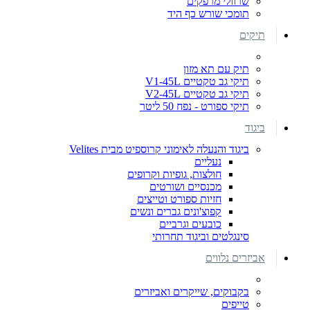
שרוולי מרפקים
תומכי שורש כף היד
תיקים
תיק עם תא מזון
תיקי גב טקטיים V1-45L
תיקי גב טקטיים V2-45L
תיקי ספורט - נפח 50 ליטר
ביגוד
ביגוד והנעלה לאימוני קרוספיט מבית Velites
נעליים
חולצות, גופיות וקרופים
מכנסיים ושורטים
חזיות ספורט וטייצים
קפוצ'ונים גברים ונשים
כובעים וגרביים
סינגלטים וביגוד תחרותי
אביזרים נלווים
בקבוקים, שייקרים ואביזרים
טייפים