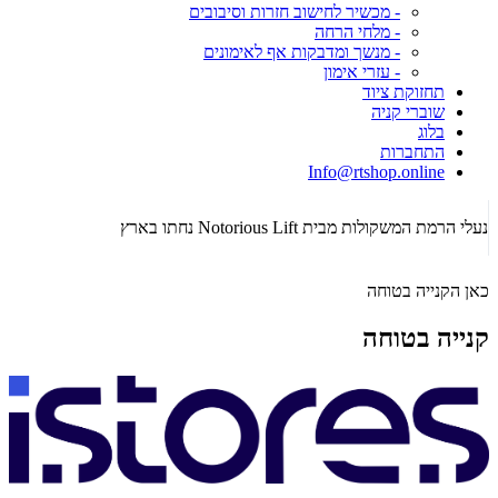
- מכשיר לחישוב חזרות וסיבובים
- מלחי הרחה
- מנשך ומדבקות אף לאימונים
- עזרי אימון
תחזוקת ציוד
שוברי קניה
בלוג
התחברות
Info@rtshop.online
תקופת  2026
נעלי הרמת המשקולות מבית Notorious Lift נחתו בארץ
כאן הקנייה בטוחה
קנייה בטוחה