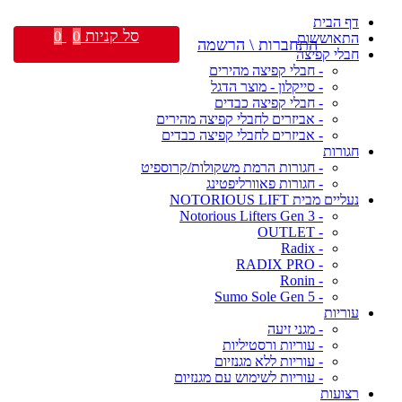
דף הבית
סל קניות
0
0
התאוששות
התחברות \ הרשמה
חבלי קפיצה
- חבלי קפיצה מהירים
- סייקלון - מוצר הדגל
- חבלי קפיצה כבדים
- אביזרים לחבלי קפיצה מהירים
- אביזרים לחבלי קפיצה כבדים
חגורות
- חגורות הרמת משקולות/קרוספיט
- חגורות פאוורליפטינג
נעליים מבית NOTORIOUS LIFT
- Notorious Lifters Gen 3
- OUTLET
- Radix
- RADIX PRO
- Ronin
- Sumo Sole Gen 5
עוריות
- מגני זיעה
- עוריות ורסטיליות
- עוריות ללא מגנזיום
- עוריות לשימוש עם מגנזיום
רצועות