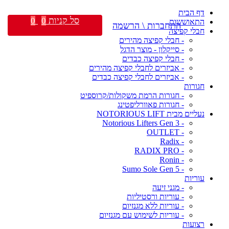
דף הבית
סל קניות
0
0
התאוששות
התחברות \ הרשמה
חבלי קפיצה
- חבלי קפיצה מהירים
- סייקלון - מוצר הדגל
- חבלי קפיצה כבדים
- אביזרים לחבלי קפיצה מהירים
- אביזרים לחבלי קפיצה כבדים
חגורות
- חגורות הרמת משקולות/קרוספיט
- חגורות פאוורליפטינג
נעליים מבית NOTORIOUS LIFT
- Notorious Lifters Gen 3
- OUTLET
- Radix
- RADIX PRO
- Ronin
- Sumo Sole Gen 5
עוריות
- מגני זיעה
- עוריות ורסטיליות
- עוריות ללא מגנזיום
- עוריות לשימוש עם מגנזיום
רצועות