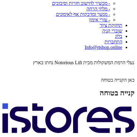
- מכשיר לחישוב חזרות וסיבובים
- מלחי הרחה
- מנשך ומדבקות אף לאימונים
- עזרי אימון
תחזוקת ציוד
שוברי קניה
בלוג
התחברות
Info@rtshop.online
תקופת Crossfit Open 2026 כבר כאן! רכשו ציוד קרוספיט איכותי!
הג
כאן הקנייה בטוחה
קנייה בטוחה