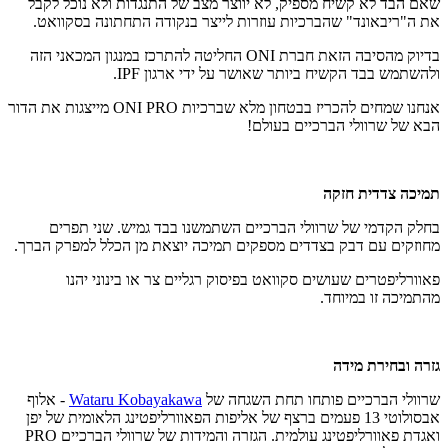
שאם הבד לא קשיח מספיק, לא יווצר מצב של התנגדות ולא נוכל לקבל
את ה"ריבאונד" שהברכיות עוזרות לייצר בנקודה התחתונה בסקוואט.
בדיוק מהסיבה הזאת חברת ONI החליטה להתרכז במנגון המכאני הזה
ולהשתמש בבד הקשיח ביותר שאושר על ידי ארגון IPF.
אנחנו שמחים להכריז בבטחון מלא שברכיות ONI PRO מייצגות את הדור
הבא של שרוולי הברכיים בעולם!
תמיכה צדדית חזקה
בחלק הקדמי של שרוולי הברכיים השתמשנו בבד גמיש. שני תפרים
מחוזקים עם דבק בצדדים מספקים תמיכה יוצאת מן הכלל למפרק הברך.
פאוורליפטרים שעושים סקוואט בפיסוק רגליים צר או בינוני יהנו
מהתמיכה זו במיוחד.
גזרה ובחירת מידה
שרוולי הברכיים פותחו תחת השגחה של
Wataru Kobayakawa
- אלוף
אבסולוטי 13 פעמים ברצף של אליפות הפאוורליפטינג הלאומית של יפן
ואגדת פאוורליפטינג עולמית. הגזרה והמידות של שרוולי הברכיים PRO