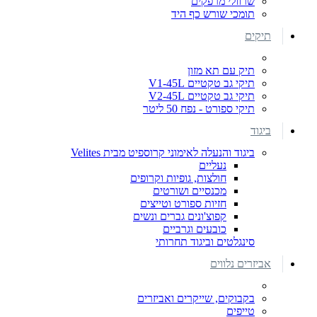
שרוולי מרפקים
תומכי שורש כף היד
תיקים
תיק עם תא מזון
תיקי גב טקטיים V1-45L
תיקי גב טקטיים V2-45L
תיקי ספורט - נפח 50 ליטר
ביגוד
ביגוד והנעלה לאימוני קרוספיט מבית Velites
נעליים
חולצות, גופיות וקרופים
מכנסיים ושורטים
חזיות ספורט וטייצים
קפוצ'ונים גברים ונשים
כובעים וגרביים
סינגלטים וביגוד תחרותי
אביזרים נלווים
בקבוקים, שייקרים ואביזרים
טייפים