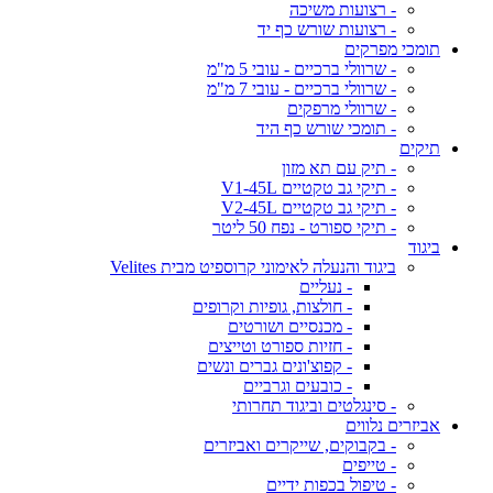
- רצועות משיכה
- רצועות שורש כף יד
תומכי מפרקים
- שרוולי ברכיים - עובי 5 מ"מ
- שרוולי ברכיים - עובי 7 מ"מ
- שרוולי מרפקים
- תומכי שורש כף היד
תיקים
- תיק עם תא מזון
- תיקי גב טקטיים V1-45L
- תיקי גב טקטיים V2-45L
- תיקי ספורט - נפח 50 ליטר
ביגוד
ביגוד והנעלה לאימוני קרוספיט מבית Velites
- נעליים
- חולצות, גופיות וקרופים
- מכנסיים ושורטים
- חזיות ספורט וטייצים
- קפוצ'ונים גברים ונשים
- כובעים וגרביים
- סינגלטים וביגוד תחרותי
אביזרים נלווים
- בקבוקים, שייקרים ואביזרים
- טייפים
- טיפול בכפות ידיים