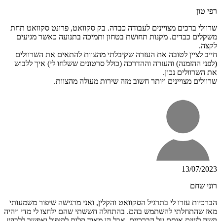
רפי טון
שרוולי ברכים מצויינים לעבודה כבדה. בק סקוואט, פרונט סקוואט תחת
משקלים כבדים. מקנות תחושת בטחון ותמיכה בתנועה כאשר מגיעים
לקצה.
חייב לציין לטובה את העזרה שקיבלתי מהצוות להתאים את השרוולים
(לפני ההזמנה) והעזרה וההדרכה (כולל סרטונים ששלחו לי) איך ללבוש
את השרוולים נכון.
שרוולים מצויינים ויותר חשוב מזה שירות מעולה מהצוות.
13/07/2023
רוני שחם
הברכיות עזרו לי בתרגיל הסקוואט והקלין, ואני מרגישה שיפור משמעותי
מאז שהתחלתי להשתמש בהם. בהתחלה חששתי שהם ילחצו לי מדי ויהיה
קשה לשים אותם על הברכיים. אבל הן מאוד קלות לקיפול ואפשר ללבוש