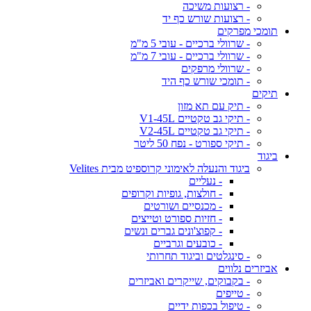
- רצועות משיכה
- רצועות שורש כף יד
תומכי מפרקים
- שרוולי ברכיים - עובי 5 מ"מ
- שרוולי ברכיים - עובי 7 מ"מ
- שרוולי מרפקים
- תומכי שורש כף היד
תיקים
- תיק עם תא מזון
- תיקי גב טקטיים V1-45L
- תיקי גב טקטיים V2-45L
- תיקי ספורט - נפח 50 ליטר
ביגוד
ביגוד והנעלה לאימוני קרוספיט מבית Velites
- נעליים
- חולצות, גופיות וקרופים
- מכנסיים ושורטים
- חזיות ספורט וטייצים
- קפוצ'ונים גברים ונשים
- כובעים וגרביים
- סינגלטים וביגוד תחרותי
אביזרים נלווים
- בקבוקים, שייקרים ואביזרים
- טייפים
- טיפול בכפות ידיים