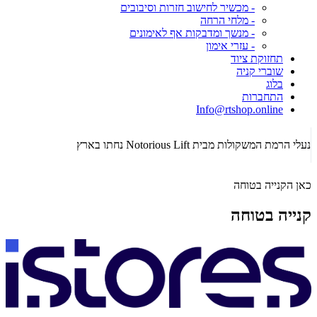
- מכשיר לחישוב חזרות וסיבובים
- מלחי הרחה
- מנשך ומדבקות אף לאימונים
- עזרי אימון
תחזוקת ציוד
שוברי קניה
בלוג
התחברות
Info@rtshop.online
תקופת  2026
נעלי הרמת המשקולות מבית Notorious Lift נחתו בארץ
כאן הקנייה בטוחה
קנייה בטוחה