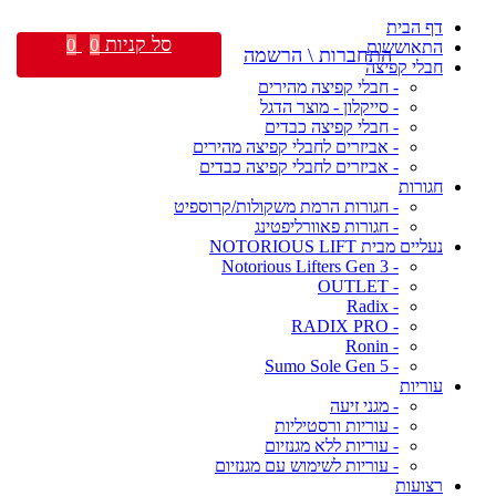
דף הבית
סל קניות
0
0
התאוששות
התחברות \ הרשמה
חבלי קפיצה
- חבלי קפיצה מהירים
- סייקלון - מוצר הדגל
- חבלי קפיצה כבדים
- אביזרים לחבלי קפיצה מהירים
- אביזרים לחבלי קפיצה כבדים
חגורות
- חגורות הרמת משקולות/קרוספיט
- חגורות פאוורליפטינג
נעליים מבית NOTORIOUS LIFT
- Notorious Lifters Gen 3
- OUTLET
- Radix
- RADIX PRO
- Ronin
- Sumo Sole Gen 5
עוריות
- מגני זיעה
- עוריות ורסטיליות
- עוריות ללא מגנזיום
- עוריות לשימוש עם מגנזיום
רצועות