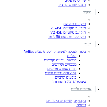
שרוולי מרפקים
תומכי שורש כף היד
תיקים
תיק עם תא מזון
תיקי גב טקטיים V1-45L
תיקי גב טקטיים V2-45L
תיקי ספורט - נפח 50 ליטר
ביגוד
ביגוד והנעלה לאימוני קרוספיט מבית Velites
נעליים
חולצות, גופיות וקרופים
מכנסיים ושורטים
חזיות ספורט וטייצים
קפוצ'ונים גברים ונשים
כובעים וגרביים
סינגלטים וביגוד תחרותי
אביזרים נלווים
בקבוקים, שייקרים ואביזרים
טייפים