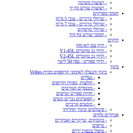
- רצועות משיכה
- רצועות שורש כף יד
תומכי מפרקים
- שרוולי ברכיים - עובי 5 מ"מ
- שרוולי ברכיים - עובי 7 מ"מ
- שרוולי מרפקים
- תומכי שורש כף היד
תיקים
- תיק עם תא מזון
- תיקי גב טקטיים V1-45L
- תיקי גב טקטיים V2-45L
- תיקי ספורט - נפח 50 ליטר
ביגוד
ביגוד והנעלה לאימוני קרוספיט מבית Velites
- נעליים
- חולצות, גופיות וקרופים
- מכנסיים ושורטים
- חזיות ספורט וטייצים
- קפוצ'ונים גברים ונשים
- כובעים וגרביים
- סינגלטים וביגוד תחרותי
אביזרים נלווים
- בקבוקים, שייקרים ואביזרים
- טייפים
- טיפול בכפות ידיים