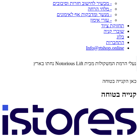
- מכשיר לחישוב חזרות וסיבובים
- מלחי הרחה
- מנשך ומדבקות אף לאימונים
- עזרי אימון
תחזוקת ציוד
שוברי קניה
בלוג
התחברות
Info@rtshop.online
תקופת  2026
נעלי הרמת המשקולות מבית Notorious Lift נחתו בארץ
כאן הקנייה בטוחה
קנייה בטוחה