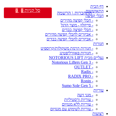
דף הבית
סל קניות
0
0
התאוששות
התחברות \ הרשמה
חבלי קפיצה
- חבלי קפיצה מהירים
- סייקלון - מוצר הדגל
- חבלי קפיצה כבדים
- אביזרים לחבלי קפיצה מהירים
- אביזרים לחבלי קפיצה כבדים
חגורות
- חגורות הרמת משקולות/קרוספיט
- חגורות פאוורליפטינג
נעליים מבית NOTORIOUS LIFT
- Notorious Lifters Gen 3
- OUTLET
- Radix
- RADIX PRO
- Ronin
- Sumo Sole Gen 5
עוריות
- מגני זיעה
- עוריות ורסטיליות
- עוריות ללא מגנזיום
- עוריות לשימוש עם מגנזיום
רצועות