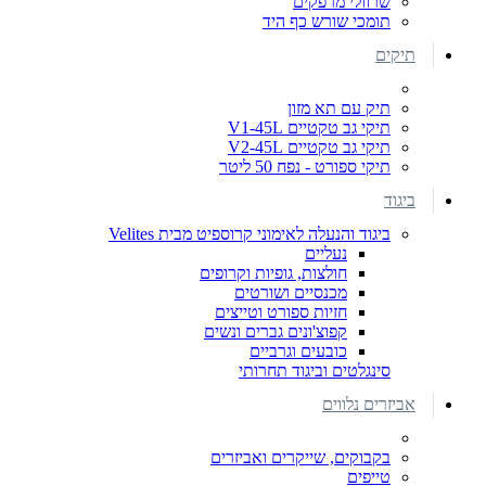
שרוולי מרפקים
תומכי שורש כף היד
תיקים
תיק עם תא מזון
תיקי גב טקטיים V1-45L
תיקי גב טקטיים V2-45L
תיקי ספורט - נפח 50 ליטר
ביגוד
ביגוד והנעלה לאימוני קרוספיט מבית Velites
נעליים
חולצות, גופיות וקרופים
מכנסיים ושורטים
חזיות ספורט וטייצים
קפוצ'ונים גברים ונשים
כובעים וגרביים
סינגלטים וביגוד תחרותי
אביזרים נלווים
בקבוקים, שייקרים ואביזרים
טייפים