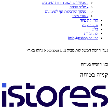
- מכשיר לחישוב חזרות וסיבובים
- מלחי הרחה
- מנשך ומדבקות אף לאימונים
- עזרי אימון
תחזוקת ציוד
שוברי קניה
בלוג
התחברות
Info@rtshop.online
תקופת  2026
נעלי הרמת המשקולות מבית Notorious Lift נחתו בארץ
כאן הקנייה בטוחה
קנייה בטוחה