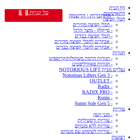
דף הבית
סל קניות
0
0
התאוששות
התחברות \ הרשמה
חבלי קפיצה
- חבלי קפיצה מהירים
- סייקלון - מוצר הדגל
- חבלי קפיצה כבדים
- אביזרים לחבלי קפיצה מהירים
- אביזרים לחבלי קפיצה כבדים
חגורות
- חגורות הרמת משקולות/קרוספיט
- חגורות פאוורליפטינג
נעליים מבית NOTORIOUS LIFT
- Notorious Lifters Gen 3
- OUTLET
- Radix
- RADIX PRO
- Ronin
- Sumo Sole Gen 5
עוריות
- מגני זיעה
- עוריות ורסטיליות
- עוריות ללא מגנזיום
- עוריות לשימוש עם מגנזיום
רצועות