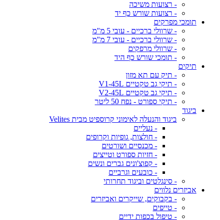
- רצועות משיכה
- רצועות שורש כף יד
תומכי מפרקים
- שרוולי ברכיים - עובי 5 מ"מ
- שרוולי ברכיים - עובי 7 מ"מ
- שרוולי מרפקים
- תומכי שורש כף היד
תיקים
- תיק עם תא מזון
- תיקי גב טקטיים V1-45L
- תיקי גב טקטיים V2-45L
- תיקי ספורט - נפח 50 ליטר
ביגוד
ביגוד והנעלה לאימוני קרוספיט מבית Velites
- נעליים
- חולצות, גופיות וקרופים
- מכנסיים ושורטים
- חזיות ספורט וטייצים
- קפוצ'ונים גברים ונשים
- כובעים וגרביים
- סינגלטים וביגוד תחרותי
אביזרים נלווים
- בקבוקים, שייקרים ואביזרים
- טייפים
- טיפול בכפות ידיים