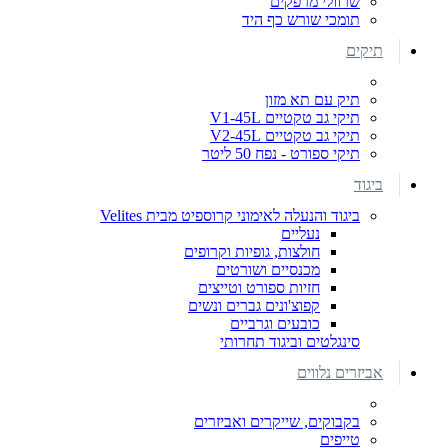
שרוולי מרפקים
תומכי שורש כף היד
תיקים
תיק עם תא מזון
תיקי גב טקטיים V1-45L
תיקי גב טקטיים V2-45L
תיקי ספורט - נפח 50 ליטר
ביגוד
ביגוד והנעלה לאימוני קרוספיט מבית Velites
נעליים
חולצות, גופיות וקרופים
מכנסיים ושורטים
חזיות ספורט וטייצים
קפוצ'ונים גברים ונשים
כובעים וגרביים
סינגלטים וביגוד תחרותי
אביזרים נלווים
בקבוקים, שייקרים ואביזרים
טייפים