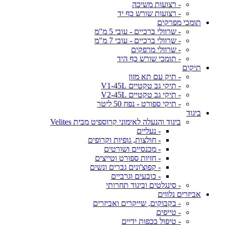
- רצועות משיכה
- רצועות שורש כף יד
תומכי מפרקים
- שרוולי ברכיים - עובי 5 מ"מ
- שרוולי ברכיים - עובי 7 מ"מ
- שרוולי מרפקים
- תומכי שורש כף היד
תיקים
- תיק עם תא מזון
- תיקי גב טקטיים V1-45L
- תיקי גב טקטיים V2-45L
- תיקי ספורט - נפח 50 ליטר
ביגוד
ביגוד והנעלה לאימוני קרוספיט מבית Velites
- נעליים
- חולצות, גופיות וקרופים
- מכנסיים ושורטים
- חזיות ספורט וטייצים
- קפוצ'ונים גברים ונשים
- כובעים וגרביים
- סינגלטים וביגוד תחרותי
אביזרים נלווים
- בקבוקים, שייקרים ואביזרים
- טייפים
- טיפול בכפות ידיים