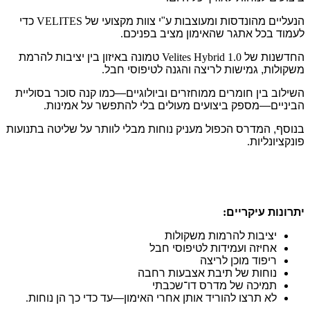
הנעליים מהונדסות ומעוצבות ע"י צוות מקצועי של
VELITES
כדי
לעמוד בכל אתגר שהאימון מציב בפניכם
.
החדשנות של
Velites Hybrid 1.0
טמונה באיזון בין יציבות להרמת
משקולות, גמישות לריצה והגנה לטיפוסי חבל
.
השילוב בין חומרים ממוחזרים וביולוגיים—כמו קנה סוכר בסוליית
הביניים—מספק ביצועים מעולים בלי להתפשר על אמינות
.
בנוסף, המדרס הכפול מעניק נוחות מבלי לוותר על שליטה בתנועות
פונקציונליות
.
יתרונות עיקריים
:
יציבות להרמות משקולות
אחיזה ועמידות לטיפוסי חבל
ריפוד מוכן לריצה
נוחות של תיבת אצבעות רחבה
תמיכה של מדרס דו־שכבתי
לא תרצו להוריד אותן אחרי האימון—עד כדי כך הן נוחות
.