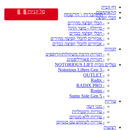
דף הבית
סל קניות
0
0
התאוששות
התחברות \ הרשמה
חבלי קפיצה
- חבלי קפיצה מהירים
- סייקלון - מוצר הדגל
- חבלי קפיצה כבדים
- אביזרים לחבלי קפיצה מהירים
- אביזרים לחבלי קפיצה כבדים
חגורות
- חגורות הרמת משקולות/קרוספיט
- חגורות פאוורליפטינג
נעליים מבית NOTORIOUS LIFT
- Notorious Lifters Gen 3
- OUTLET
- Radix
- RADIX PRO
- Ronin
- Sumo Sole Gen 5
עוריות
- מגני זיעה
- עוריות ורסטיליות
- עוריות ללא מגנזיום
- עוריות לשימוש עם מגנזיום
רצועות