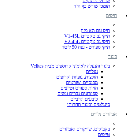
שרוולי מרפקים
תומכי שורש כף היד
תיקים
תיק עם תא מזון
תיקי גב טקטיים V1-45L
תיקי גב טקטיים V2-45L
תיקי ספורט - נפח 50 ליטר
ביגוד
ביגוד והנעלה לאימוני קרוספיט מבית Velites
נעליים
חולצות, גופיות וקרופים
מכנסיים ושורטים
חזיות ספורט וטייצים
קפוצ'ונים גברים ונשים
כובעים וגרביים
סינגלטים וביגוד תחרותי
אביזרים נלווים
בקבוקים, שייקרים ואביזרים
טייפים