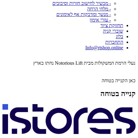
- מכשיר לחישוב חזרות וסיבובים
- מלחי הרחה
- מנשך ומדבקות אף לאימונים
- עזרי אימון
תחזוקת ציוד
שוברי קניה
בלוג
התחברות
Info@rtshop.online
תקופת  2026
נעלי הרמת המשקולות מבית Notorious Lift נחתו בארץ
כאן הקנייה בטוחה
קנייה בטוחה