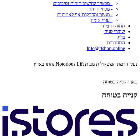
- מכשיר לחישוב חזרות וסיבובים
- מלחי הרחה
- מנשך ומדבקות אף לאימונים
- עזרי אימון
תחזוקת ציוד
שוברי קניה
בלוג
התחברות
Info@rtshop.online
תקופת  2026
נעלי הרמת המשקולות מבית Notorious Lift נחתו בארץ
כאן הקנייה בטוחה
קנייה בטוחה