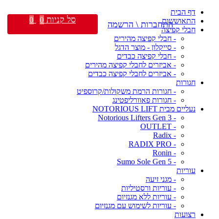
דף הבית
סל קניות
0
0
התאוששות
התחברות \ הרשמה
חבלי קפיצה
- חבלי קפיצה מהירים
- סייקלון - מוצר הדגל
- חבלי קפיצה כבדים
- אביזרים לחבלי קפיצה מהירים
- אביזרים לחבלי קפיצה כבדים
חגורות
- חגורות הרמת משקולות/קרוספיט
- חגורות פאוורליפטינג
נעליים מבית NOTORIOUS LIFT
- Notorious Lifters Gen 3
- OUTLET
- Radix
- RADIX PRO
- Ronin
- Sumo Sole Gen 5
עוריות
- מגני זיעה
- עוריות ורסטיליות
- עוריות ללא מגנזיום
- עוריות לשימוש עם מגנזיום
רצועות