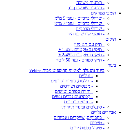
- רצועות משיכה
- רצועות שורש כף יד
תומכי מפרקים
- שרוולי ברכיים - עובי 5 מ"מ
- שרוולי ברכיים - עובי 7 מ"מ
- שרוולי מרפקים
- תומכי שורש כף היד
תיקים
- תיק עם תא מזון
- תיקי גב טקטיים V1-45L
- תיקי גב טקטיים V2-45L
- תיקי ספורט - נפח 50 ליטר
ביגוד
ביגוד והנעלה לאימוני קרוספיט מבית Velites
- נעליים
- חולצות, גופיות וקרופים
- מכנסיים ושורטים
- חזיות ספורט וטייצים
- קפוצ'ונים גברים ונשים
- כובעים וגרביים
- סינגלטים וביגוד תחרותי
אביזרים נלווים
- בקבוקים, שייקרים ואביזרים
- טייפים
- טיפול בכפות ידיים