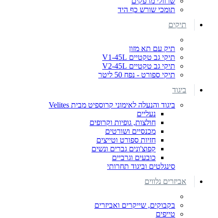
שרוולי מרפקים
תומכי שורש כף היד
תיקים
תיק עם תא מזון
תיקי גב טקטיים V1-45L
תיקי גב טקטיים V2-45L
תיקי ספורט - נפח 50 ליטר
ביגוד
ביגוד והנעלה לאימוני קרוספיט מבית Velites
נעליים
חולצות, גופיות וקרופים
מכנסיים ושורטים
חזיות ספורט וטייצים
קפוצ'ונים גברים ונשים
כובעים וגרביים
סינגלטים וביגוד תחרותי
אביזרים נלווים
בקבוקים, שייקרים ואביזרים
טייפים