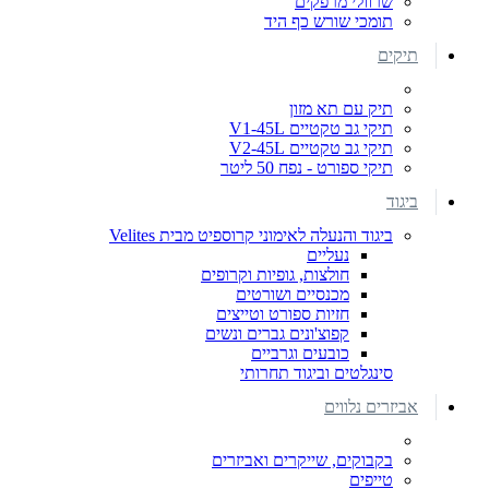
שרוולי מרפקים
תומכי שורש כף היד
תיקים
תיק עם תא מזון
תיקי גב טקטיים V1-45L
תיקי גב טקטיים V2-45L
תיקי ספורט - נפח 50 ליטר
ביגוד
ביגוד והנעלה לאימוני קרוספיט מבית Velites
נעליים
חולצות, גופיות וקרופים
מכנסיים ושורטים
חזיות ספורט וטייצים
קפוצ'ונים גברים ונשים
כובעים וגרביים
סינגלטים וביגוד תחרותי
אביזרים נלווים
בקבוקים, שייקרים ואביזרים
טייפים