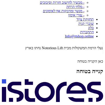
- מכשיר לחישוב חזרות וסיבובים
- מלחי הרחה
- מנשך ומדבקות אף לאימונים
- עזרי אימון
תחזוקת ציוד
שוברי קניה
בלוג
התחברות
Info@rtshop.online
תקופת  2026
נעלי הרמת המשקולות מבית Notorious Lift נחתו בארץ
כאן הקנייה בטוחה
קנייה בטוחה