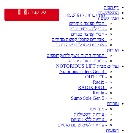
דף הבית
סל קניות
0
0
התאוששות
התחברות \ הרשמה
חבלי קפיצה
- חבלי קפיצה מהירים
- סייקלון - מוצר הדגל
- חבלי קפיצה כבדים
- אביזרים לחבלי קפיצה מהירים
- אביזרים לחבלי קפיצה כבדים
חגורות
- חגורות הרמת משקולות/קרוספיט
- חגורות פאוורליפטינג
נעליים מבית NOTORIOUS LIFT
- Notorious Lifters Gen 3
- OUTLET
- Radix
- RADIX PRO
- Ronin
- Sumo Sole Gen 5
עוריות
- מגני זיעה
- עוריות ורסטיליות
- עוריות ללא מגנזיום
- עוריות לשימוש עם מגנזיום
רצועות