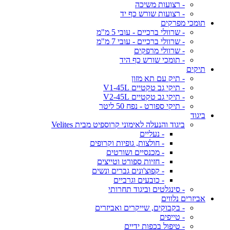
- רצועות משיכה
- רצועות שורש כף יד
תומכי מפרקים
- שרוולי ברכיים - עובי 5 מ"מ
- שרוולי ברכיים - עובי 7 מ"מ
- שרוולי מרפקים
- תומכי שורש כף היד
תיקים
- תיק עם תא מזון
- תיקי גב טקטיים V1-45L
- תיקי גב טקטיים V2-45L
- תיקי ספורט - נפח 50 ליטר
ביגוד
ביגוד והנעלה לאימוני קרוספיט מבית Velites
- נעליים
- חולצות, גופיות וקרופים
- מכנסיים ושורטים
- חזיות ספורט וטייצים
- קפוצ'ונים גברים ונשים
- כובעים וגרביים
- סינגלטים וביגוד תחרותי
אביזרים נלווים
- בקבוקים, שייקרים ואביזרים
- טייפים
- טיפול בכפות ידיים