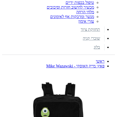
טיפול בכפות ידיים
מכשיר לחישוב חזרות וסיבובים
מלחי הרחה
מנשך ומדבקות אף לאימונים
עזרי אימון
תחזוקת ציוד
שוברי קניה
בלוג
ראשי
פאץ׳ מייק וזאוסקי - Mike Wazawski