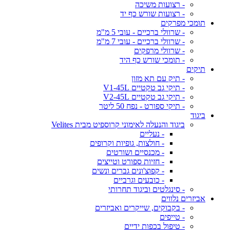
- רצועות משיכה
- רצועות שורש כף יד
תומכי מפרקים
- שרוולי ברכיים - עובי 5 מ"מ
- שרוולי ברכיים - עובי 7 מ"מ
- שרוולי מרפקים
- תומכי שורש כף היד
תיקים
- תיק עם תא מזון
- תיקי גב טקטיים V1-45L
- תיקי גב טקטיים V2-45L
- תיקי ספורט - נפח 50 ליטר
ביגוד
ביגוד והנעלה לאימוני קרוספיט מבית Velites
- נעליים
- חולצות, גופיות וקרופים
- מכנסיים ושורטים
- חזיות ספורט וטייצים
- קפוצ'ונים גברים ונשים
- כובעים וגרביים
- סינגלטים וביגוד תחרותי
אביזרים נלווים
- בקבוקים, שייקרים ואביזרים
- טייפים
- טיפול בכפות ידיים