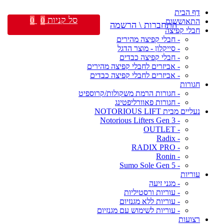
דף הבית
סל קניות
0
0
התאוששות
התחברות \ הרשמה
חבלי קפיצה
- חבלי קפיצה מהירים
- סייקלון - מוצר הדגל
- חבלי קפיצה כבדים
- אביזרים לחבלי קפיצה מהירים
- אביזרים לחבלי קפיצה כבדים
חגורות
- חגורות הרמת משקולות/קרוספיט
- חגורות פאוורליפטינג
נעליים מבית NOTORIOUS LIFT
- Notorious Lifters Gen 3
- OUTLET
- Radix
- RADIX PRO
- Ronin
- Sumo Sole Gen 5
עוריות
- מגני זיעה
- עוריות ורסטיליות
- עוריות ללא מגנזיום
- עוריות לשימוש עם מגנזיום
רצועות