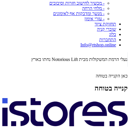
- מכשיר לחישוב חזרות וסיבובים
- מלחי הרחה
- מנשך ומדבקות אף לאימונים
- עזרי אימון
תחזוקת ציוד
שוברי קניה
בלוג
התחברות
Info@rtshop.online
תקופת  2026
נעלי הרמת המשקולות מבית Notorious Lift נחתו בארץ
כאן הקנייה בטוחה
קנייה בטוחה