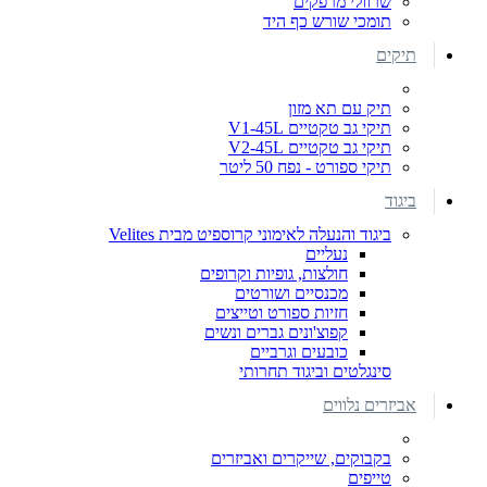
שרוולי מרפקים
תומכי שורש כף היד
תיקים
תיק עם תא מזון
תיקי גב טקטיים V1-45L
תיקי גב טקטיים V2-45L
תיקי ספורט - נפח 50 ליטר
ביגוד
ביגוד והנעלה לאימוני קרוספיט מבית Velites
נעליים
חולצות, גופיות וקרופים
מכנסיים ושורטים
חזיות ספורט וטייצים
קפוצ'ונים גברים ונשים
כובעים וגרביים
סינגלטים וביגוד תחרותי
אביזרים נלווים
בקבוקים, שייקרים ואביזרים
טייפים