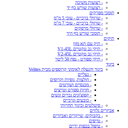
- רצועות משיכה
- רצועות שורש כף יד
תומכי מפרקים
- שרוולי ברכיים - עובי 5 מ"מ
- שרוולי ברכיים - עובי 7 מ"מ
- שרוולי מרפקים
- תומכי שורש כף היד
תיקים
- תיק עם תא מזון
- תיקי גב טקטיים V1-45L
- תיקי גב טקטיים V2-45L
- תיקי ספורט - נפח 50 ליטר
ביגוד
ביגוד והנעלה לאימוני קרוספיט מבית Velites
- נעליים
- חולצות, גופיות וקרופים
- מכנסיים ושורטים
- חזיות ספורט וטייצים
- קפוצ'ונים גברים ונשים
- כובעים וגרביים
- סינגלטים וביגוד תחרותי
אביזרים נלווים
- בקבוקים, שייקרים ואביזרים
- טייפים
- טיפול בכפות ידיים