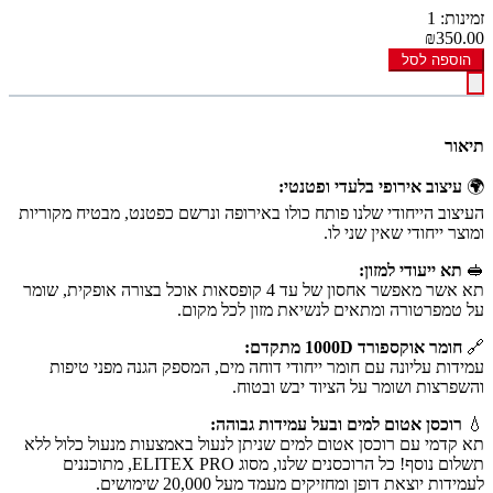
זמינות: 1
₪350.00
הוספה לסל
תיאור
🌍
עיצוב אירופי בלעדי ופטנטי:
העיצוב הייחודי שלנו פותח כולו באירופה ונרשם כפטנט, מבטיח מקוריות
ומוצר ייחודי שאין שני לו.
🥪
תא ייעודי למזון:
תא אשר מאפשר אחסון של עד 4 קופסאות אוכל בצורה אופקית, שומר
על טמפרטורה ומתאים לנשיאת מזון לכל מקום.
🔗
חומר אוקספורד 1000D מתקדם:
עמידות עליונה עם חומר ייחודי דוחה מים, המספק הגנה מפני טיפות
והשפרצות ושומר על הציוד יבש ובטוח.
💧
רוכסן אטום למים ובעל עמידות גבוהה:
תא קדמי עם רוכסן אטום למים שניתן לנעול באמצעות מנעול כלול ללא
תשלום נוסף! כל הרוכסנים שלנו, מסוג ELITEX PRO, מתוכננים
לעמידות יוצאת דופן ומחזיקים מעמד מעל 20,000 שימושים.