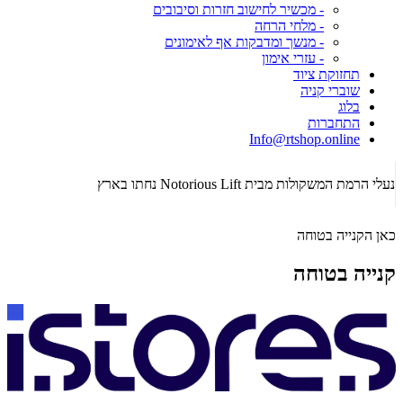
- מכשיר לחישוב חזרות וסיבובים
- מלחי הרחה
- מנשך ומדבקות אף לאימונים
- עזרי אימון
תחזוקת ציוד
שוברי קניה
בלוג
התחברות
Info@rtshop.online
תקופת  2026
נעלי הרמת המשקולות מבית Notorious Lift נחתו בארץ
כאן הקנייה בטוחה
קנייה בטוחה