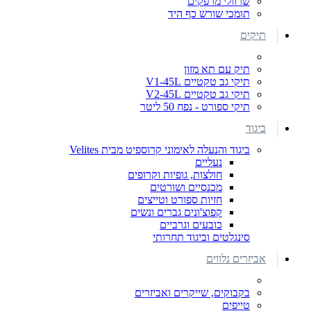
שרוולי מרפקים
תומכי שורש כף היד
תיקים
תיק עם תא מזון
תיקי גב טקטיים V1-45L
תיקי גב טקטיים V2-45L
תיקי ספורט - נפח 50 ליטר
ביגוד
ביגוד והנעלה לאימוני קרוספיט מבית Velites
נעליים
חולצות, גופיות וקרופים
מכנסיים ושורטים
חזיות ספורט וטייצים
קפוצ'ונים גברים ונשים
כובעים וגרביים
סינגלטים וביגוד תחרותי
אביזרים נלווים
בקבוקים, שייקרים ואביזרים
טייפים