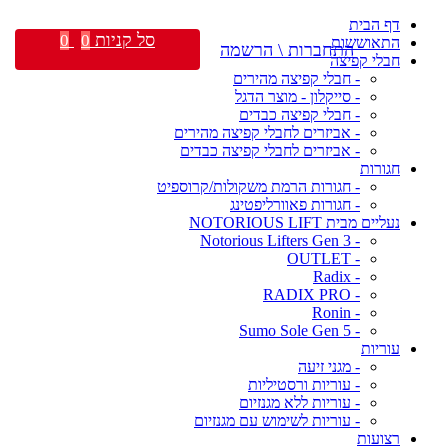
דף הבית
סל קניות
0
0
התאוששות
התחברות \ הרשמה
חבלי קפיצה
- חבלי קפיצה מהירים
- סייקלון - מוצר הדגל
- חבלי קפיצה כבדים
- אביזרים לחבלי קפיצה מהירים
- אביזרים לחבלי קפיצה כבדים
חגורות
- חגורות הרמת משקולות/קרוספיט
- חגורות פאוורליפטינג
נעליים מבית NOTORIOUS LIFT
- Notorious Lifters Gen 3
- OUTLET
- Radix
- RADIX PRO
- Ronin
- Sumo Sole Gen 5
עוריות
- מגני זיעה
- עוריות ורסטיליות
- עוריות ללא מגנזיום
- עוריות לשימוש עם מגנזיום
רצועות