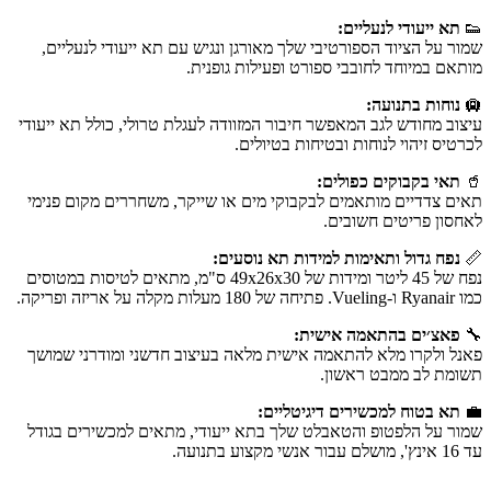
👟
תא ייעודי לנעליים:
שמור על הציוד הספורטיבי שלך מאורגן ונגיש עם תא ייעודי לנעליים,
מותאם במיוחד לחובבי ספורט ופעילות גופנית.
🛄
נוחות בתנועה:
עיצוב מחודש לגב המאפשר חיבור המזוודה לעגלת טרולי, כולל תא ייעודי
לכרטיס זיהוי לנוחות ובטיחות בטיולים.
🥤
תאי בקבוקים כפולים:
תאים צדדיים מותאמים לבקבוקי מים או שייקר, משחררים מקום פנימי
לאחסון פריטים חשובים.
📏
נפח גדול ותאימות למידות תא נוסעים:
נפח של 45 ליטר ומידות של 49x26x30 ס"מ, מתאים לטיסות במטוסים
כמו Ryanair ו-Vueling. פתיחה של 180 מעלות מקלה על אריזה ופריקה.
🔧
פאצ׳ים בהתאמה אישית:
פאנל ולקרו מלא להתאמה אישית מלאה בעיצוב חדשני ומודרני שמושך
תשומת לב ממבט ראשון.
💼
תא בטוח למכשירים דיגיטליים:
שמור על הלפטופ והטאבלט שלך בתא ייעודי, מתאים למכשירים בגודל
עד 16 אינץ', מושלם עבור אנשי מקצוע בתנועה.