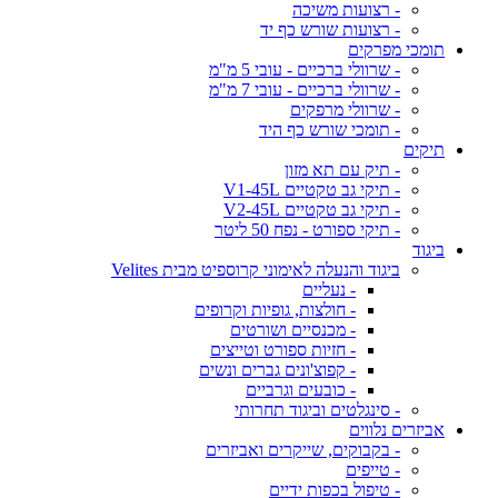
- רצועות משיכה
- רצועות שורש כף יד
תומכי מפרקים
- שרוולי ברכיים - עובי 5 מ"מ
- שרוולי ברכיים - עובי 7 מ"מ
- שרוולי מרפקים
- תומכי שורש כף היד
תיקים
- תיק עם תא מזון
- תיקי גב טקטיים V1-45L
- תיקי גב טקטיים V2-45L
- תיקי ספורט - נפח 50 ליטר
ביגוד
ביגוד והנעלה לאימוני קרוספיט מבית Velites
- נעליים
- חולצות, גופיות וקרופים
- מכנסיים ושורטים
- חזיות ספורט וטייצים
- קפוצ'ונים גברים ונשים
- כובעים וגרביים
- סינגלטים וביגוד תחרותי
אביזרים נלווים
- בקבוקים, שייקרים ואביזרים
- טייפים
- טיפול בכפות ידיים