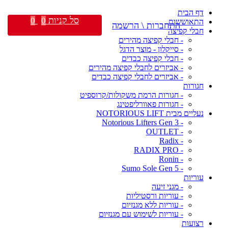
דף הבית
סל קניות
0
0
התאוששות
התחברות \ הרשמה
חבלי קפיצה
- חבלי קפיצה מהירים
- סייקלון - מוצר הדגל
- חבלי קפיצה כבדים
- אביזרים לחבלי קפיצה מהירים
- אביזרים לחבלי קפיצה כבדים
חגורות
- חגורות הרמת משקולות/קרוספיט
- חגורות פאוורליפטינג
נעליים מבית NOTORIOUS LIFT
- Notorious Lifters Gen 3
- OUTLET
- Radix
- RADIX PRO
- Ronin
- Sumo Sole Gen 5
עוריות
- מגני זיעה
- עוריות ורסטיליות
- עוריות ללא מגנזיום
- עוריות לשימוש עם מגנזיום
רצועות