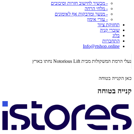
- מכשיר לחישוב חזרות וסיבובים
- מלחי הרחה
- מנשך ומדבקות אף לאימונים
- עזרי אימון
תחזוקת ציוד
שוברי קניה
בלוג
התחברות
Info@rtshop.online
תקופת  2026
נעלי הרמת המשקולות מבית Notorious Lift נחתו בארץ
כאן הקנייה בטוחה
קנייה בטוחה