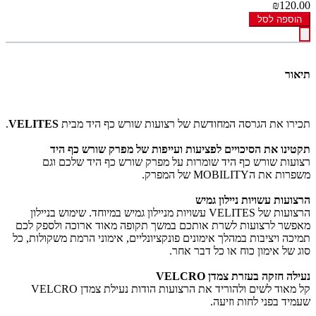
₪120.00
הוספה לסל
תיאור
תכירו את הגרסה המחודשת של רצועות שורש כף היד מבית
VELITES
.
תקטינו את הסיכויים לפציעות ועייפות של מפרק שורש כף היד
רצועות שורש כף היד שומרות על מפרק שורש כף היד שלכם וגם
משפרות את הMOBILITY של המפרק.
הרצועות עשויות ניילון גמיש
הרצועות של VELITES עשויות מניילון גמיש במיוחד. שימוש בניילון
מאפשר לרצועות לשרת אותכם במשך תקופה מאוד ארוכה ולספק לכם
תמיכה ויציבות במהלך אימונים פונקציונליים, אימוני הרמת משקולות, כל
סוג של אימון כוח או כל דבר אחר.
נעילה חזקה בעזרת צמדן VELCRO
קל מאוד לשים ולהוריד את הרצועות הודות נעילת צמדן VELCRO
שעמיד בפני לחות וזיעה.