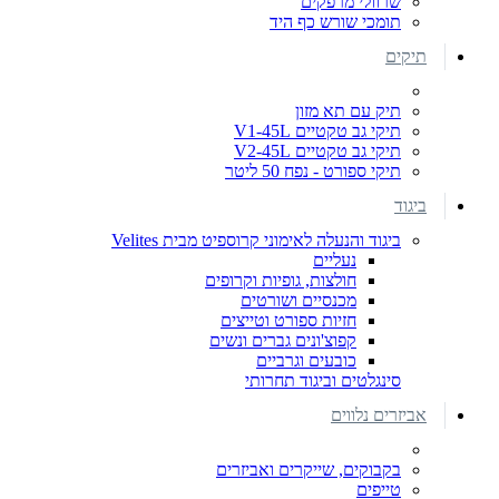
שרוולי מרפקים
תומכי שורש כף היד
תיקים
תיק עם תא מזון
תיקי גב טקטיים V1-45L
תיקי גב טקטיים V2-45L
תיקי ספורט - נפח 50 ליטר
ביגוד
ביגוד והנעלה לאימוני קרוספיט מבית Velites
נעליים
חולצות, גופיות וקרופים
מכנסיים ושורטים
חזיות ספורט וטייצים
קפוצ'ונים גברים ונשים
כובעים וגרביים
סינגלטים וביגוד תחרותי
אביזרים נלווים
בקבוקים, שייקרים ואביזרים
טייפים