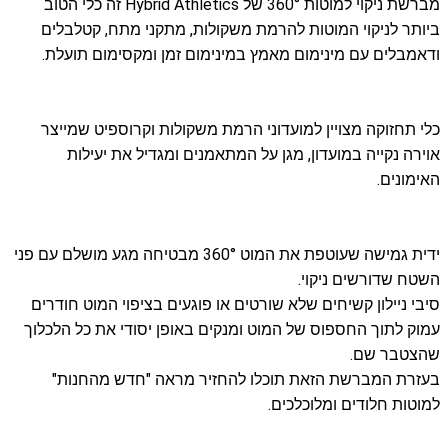
מברשת ניקוי למוטות 360° של Hybrid Athletics זה כלי הטוב
ביותר לניקוי המוטות להרמת משקולות, מתקני מתח, קטלבלים
ודאמבלים עם מינימום מאמץ במינימום זמן ומקסימום תועלת.
כלי תחזוקה מצויין למועדוני הרמת משקולות וקרוספיט שמייצר
אוירה נקייה במועדון, מגן על המתאמנים ומגדיל את יעילות
האימונים.
ידית גמישה שעוטפת את המוט 360° מבטיחה מגע מושלם עם פני
השטח שדורשים ניקוי.
סיבי ניילון קשיחים שלא שורטים או פוגעים בציפוי המוט חודרים
עמוק לתוך החספוס של המוט ומנקים באופן יסודי את כל הלכלוך
שהצטבר שם.
בעזרת המברשת הזאת תוכלו להחזיר מראה "חדש מהחנות"
למוטות חלודים ומלוכלכים.