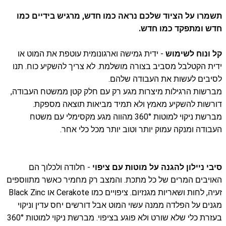
תשמרו על הציוד שלכם נראה כמו חדש, מרגיש בידיים כמו
חדש ומתפקד כמו חדש.
קל ונוח לשימוש
-
ידית גמישה וארגונומית עוטפת את המוט או
ידית הקטלבל מסביב בצורה מושלמת. לא צריך להשקיע כוח. תנו
לסיבים לעשות את העבודה שלהם.
מברשות הרגילות מיצרות מגע רק עם חלק קטן ממשטח העבודה,
דורשות להשקיע מאמץ ולא תמיד מביאות תוצאה מספקת.
מברשת ניקוי למוטות 360°
מהווה מגע מקסימלי עם משטח
העבודה ומנקה עמוק יותר וטוב יותר מכל כלי אחר.
סיבי ניילון להגנה על מוטות עם ציפוי
-
חלודה ולכלוך הם
האויבים המרים של כל מתכת. והמצב רק מחמיר כאשר מתווספים
זעיה, לחות ושאריות מגנזיום. ציפויים כמו Cerakote או Black Zinc
מגנים על הפלדה ממנה עשוי המוט אבל דורשים יחס עדין וניקוי
בעזרת כלי שלא שורט ולא פוגע בציפוי. מברשת ניקוי למוטות 360°