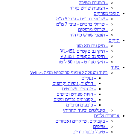
- רצועות משיכה
- רצועות שורש כף יד
תומכי מפרקים
- שרוולי ברכיים - עובי 5 מ"מ
- שרוולי ברכיים - עובי 7 מ"מ
- שרוולי מרפקים
- תומכי שורש כף היד
תיקים
- תיק עם תא מזון
- תיקי גב טקטיים V1-45L
- תיקי גב טקטיים V2-45L
- תיקי ספורט - נפח 50 ליטר
ביגוד
ביגוד והנעלה לאימוני קרוספיט מבית Velites
- נעליים
- חולצות, גופיות וקרופים
- מכנסיים ושורטים
- חזיות ספורט וטייצים
- קפוצ'ונים גברים ונשים
- כובעים וגרביים
- סינגלטים וביגוד תחרותי
אביזרים נלווים
- בקבוקים, שייקרים ואביזרים
- טייפים
- טיפול בכפות ידיים