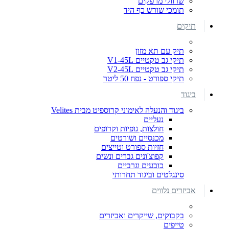
שרוולי מרפקים
תומכי שורש כף היד
תיקים
תיק עם תא מזון
תיקי גב טקטיים V1-45L
תיקי גב טקטיים V2-45L
תיקי ספורט - נפח 50 ליטר
ביגוד
ביגוד והנעלה לאימוני קרוספיט מבית Velites
נעליים
חולצות, גופיות וקרופים
מכנסיים ושורטים
חזיות ספורט וטייצים
קפוצ'ונים גברים ונשים
כובעים וגרביים
סינגלטים וביגוד תחרותי
אביזרים נלווים
בקבוקים, שייקרים ואביזרים
טייפים