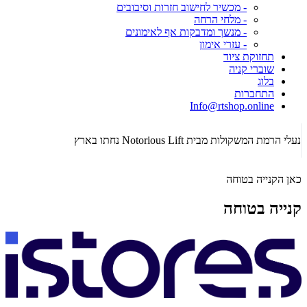
- מכשיר לחישוב חזרות וסיבובים
- מלחי הרחה
- מנשך ומדבקות אף לאימונים
- עזרי אימון
תחזוקת ציוד
שוברי קניה
בלוג
התחברות
Info@rtshop.online
תקופת  2026
נעלי הרמת המשקולות מבית Notorious Lift נחתו בארץ
כאן הקנייה בטוחה
קנייה בטוחה