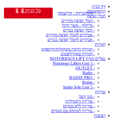
דף הבית
סל קניות
0
0
התאוששות
התחברות \ הרשמה
חבלי קפיצה
- חבלי קפיצה מהירים
- סייקלון - מוצר הדגל
- חבלי קפיצה כבדים
- אביזרים לחבלי קפיצה מהירים
- אביזרים לחבלי קפיצה כבדים
חגורות
- חגורות הרמת משקולות/קרוספיט
- חגורות פאוורליפטינג
נעליים מבית NOTORIOUS LIFT
- Notorious Lifters Gen 3
- OUTLET
- Radix
- RADIX PRO
- Ronin
- Sumo Sole Gen 5
עוריות
- מגני זיעה
- עוריות ורסטיליות
- עוריות ללא מגנזיום
- עוריות לשימוש עם מגנזיום
רצועות