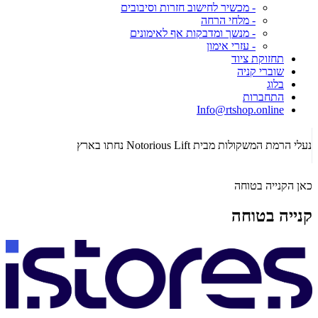
- מכשיר לחישוב חזרות וסיבובים
- מלחי הרחה
- מנשך ומדבקות אף לאימונים
- עזרי אימון
תחזוקת ציוד
שוברי קניה
בלוג
התחברות
Info@rtshop.online
תקופת  2026
נעלי הרמת המשקולות מבית Notorious Lift נחתו בארץ
כאן הקנייה בטוחה
קנייה בטוחה