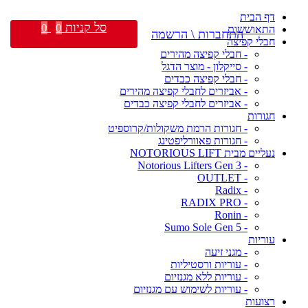
דף הבית
סל קניות
0
0
התאוששות
התחברות \ הרשמה
חבלי קפיצה
- חבלי קפיצה מהירים
- סייקלון - מוצר הדגל
- חבלי קפיצה כבדים
- אביזרים לחבלי קפיצה מהירים
- אביזרים לחבלי קפיצה כבדים
חגורות
- חגורות הרמת משקולות/קרוספיט
- חגורות פאוורליפטינג
נעליים מבית NOTORIOUS LIFT
- Notorious Lifters Gen 3
- OUTLET
- Radix
- RADIX PRO
- Ronin
- Sumo Sole Gen 5
עוריות
- מגני זיעה
- עוריות ורסטיליות
- עוריות ללא מגנזיום
- עוריות לשימוש עם מגנזיום
רצועות