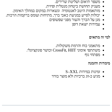
משפר תיאום ושליטת שרירים.
מעניק תחושת ביטחון מנטלית ופיזית.
מותאמות היטב לאנטומיה ונשארות במקום במהלך האימון.
יכולות לסייע במניעת כאבי ברך, מתיחות ועומס ברקמות הרכות.
מגן על הברך והעור מפני שפשופים
עמידות יוצאת דופן
למי זה מתאים
מתאמני כוח והרמת משקולות.
משתתפי אימוני CrossFit, HIIT וכושר פונקציונלי.
מפתחי גוף
מימדות והזמנה
זמינות במידות S–XXL
מגיע כ-זוג ברכיות ולא מוצר בודד