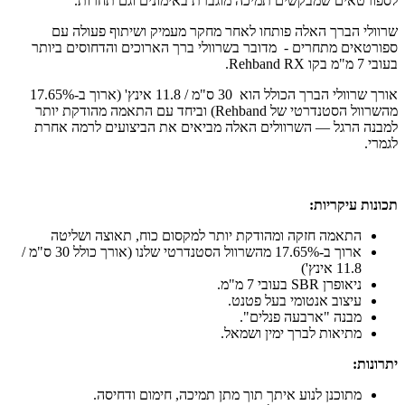
לספורטאים שמבקשים תמיכה מוגברת באימונים וגם תחרות.
שרוולי הברך האלה פותחו לאחר מחקר מעמיק ושיתוף פעולה עם
ספורטאים מתחרים - מדובר בשרוולי ברך הארוכים והדחוסים ביותר
בעובי 7 מ"מ בקו Rehband RX.
אורך שרוולי הברך הכולל הוא 30 ס"מ / 11.8 אינץ' (ארוך ב‑17.65%
מהשרוול הסטנדרטי של Rehband) וביחד עם התאמה מהודקת יותר
למבנה הרגל — השרוולים האלה מביאים את הביצועים לרמה אחרת
לגמרי.
תכונות עיקריות:
התאמה חזקה ומהודקת יותר למקסום כוח, תאוצה ושליטה
ארוך ב‑17.65% מהשרוול הסטנדרטי שלנו (אורך כולל 30 ס"מ /
11.8 אינץ')
ניאופרן SBR בעובי 7 מ"מ.
עיצוב אנטומי בעל פטנט.
מבנה "ארבעה פנלים".
מתיאות לברך ימין ושמאל.
יתרונות:
מתוכנן לנוע איתך תוך מתן תמיכה, חימום ודחיסה.