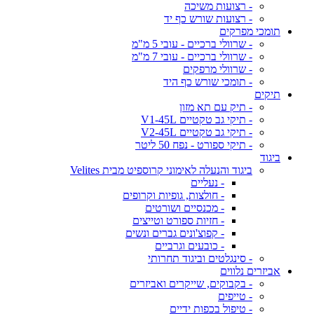
- רצועות משיכה
- רצועות שורש כף יד
תומכי מפרקים
- שרוולי ברכיים - עובי 5 מ"מ
- שרוולי ברכיים - עובי 7 מ"מ
- שרוולי מרפקים
- תומכי שורש כף היד
תיקים
- תיק עם תא מזון
- תיקי גב טקטיים V1-45L
- תיקי גב טקטיים V2-45L
- תיקי ספורט - נפח 50 ליטר
ביגוד
ביגוד והנעלה לאימוני קרוספיט מבית Velites
- נעליים
- חולצות, גופיות וקרופים
- מכנסיים ושורטים
- חזיות ספורט וטייצים
- קפוצ'ונים גברים ונשים
- כובעים וגרביים
- סינגלטים וביגוד תחרותי
אביזרים נלווים
- בקבוקים, שייקרים ואביזרים
- טייפים
- טיפול בכפות ידיים