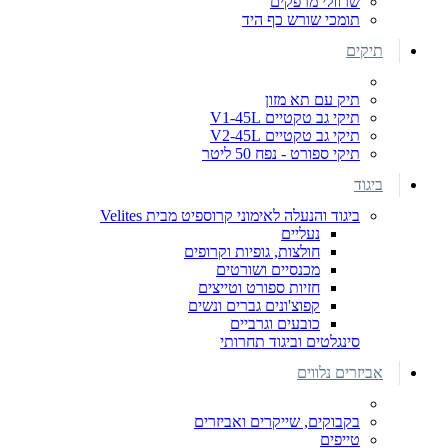
שרוולי מרפקים
תומכי שורש כף היד
תיקים
תיק עם תא מזון
תיקי גב טקטיים V1-45L
תיקי גב טקטיים V2-45L
תיקי ספורט - נפח 50 ליטר
ביגוד
ביגוד והנעלה לאימוני קרוספיט מבית Velites
נעליים
חולצות, גופיות וקרופים
מכנסיים ושורטים
חזיות ספורט וטייצים
קפוצ'ונים גברים ונשים
כובעים וגרביים
סינגלטים וביגוד תחרותי
אביזרים נלווים
בקבוקים, שייקרים ואביזרים
טייפים