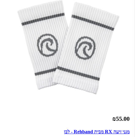
₪55.00
מגני זיעה RX מבית Rehband - לבן