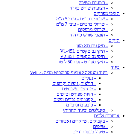
- רצועות משיכה
- רצועות שורש כף יד
תומכי מפרקים
- שרוולי ברכיים - עובי 5 מ"מ
- שרוולי ברכיים - עובי 7 מ"מ
- שרוולי מרפקים
- תומכי שורש כף היד
תיקים
- תיק עם תא מזון
- תיקי גב טקטיים V1-45L
- תיקי גב טקטיים V2-45L
- תיקי ספורט - נפח 50 ליטר
ביגוד
ביגוד והנעלה לאימוני קרוספיט מבית Velites
- נעליים
- חולצות, גופיות וקרופים
- מכנסיים ושורטים
- חזיות ספורט וטייצים
- קפוצ'ונים גברים ונשים
- כובעים וגרביים
- סינגלטים וביגוד תחרותי
אביזרים נלווים
- בקבוקים, שייקרים ואביזרים
- טייפים
- טיפול בכפות ידיים