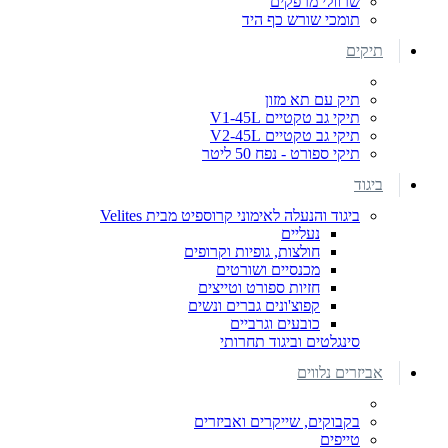
שרוולי מרפקים
תומכי שורש כף היד
תיקים
תיק עם תא מזון
תיקי גב טקטיים V1-45L
תיקי גב טקטיים V2-45L
תיקי ספורט - נפח 50 ליטר
ביגוד
ביגוד והנעלה לאימוני קרוספיט מבית Velites
נעליים
חולצות, גופיות וקרופים
מכנסיים ושורטים
חזיות ספורט וטייצים
קפוצ'ונים גברים ונשים
כובעים וגרביים
סינגלטים וביגוד תחרותי
אביזרים נלווים
בקבוקים, שייקרים ואביזרים
טייפים