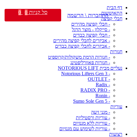
דף הבית
סל קניות
0
0
התאוששות
התחברות \ הרשמה
חבלי קפיצה
- חבלי קפיצה מהירים
- סייקלון - מוצר הדגל
- חבלי קפיצה כבדים
- אביזרים לחבלי קפיצה מהירים
- אביזרים לחבלי קפיצה כבדים
חגורות
- חגורות הרמת משקולות/קרוספיט
- חגורות פאוורליפטינג
נעליים מבית NOTORIOUS LIFT
- Notorious Lifters Gen 3
- OUTLET
- Radix
- RADIX PRO
- Ronin
- Sumo Sole Gen 5
עוריות
- מגני זיעה
- עוריות ורסטיליות
- עוריות ללא מגנזיום
- עוריות לשימוש עם מגנזיום
רצועות