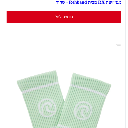
מגני זיעה RX מבית Rehband - שחור
הוספה לסל