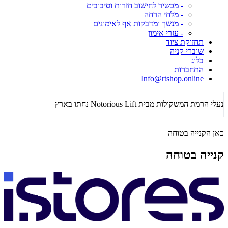
- מכשיר לחישוב חזרות וסיבובים
- מלחי הרחה
- מנשך ומדבקות אף לאימונים
- עזרי אימון
תחזוקת ציוד
שוברי קניה
בלוג
התחברות
Info@rtshop.online
תקופת Crossfit Open 2026 כבר כאן! רכשו ציוד קרוספיט איכותי!
הג
כאן הקנייה בטוחה
קנייה בטוחה