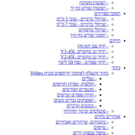
- רצועות משיכה
- רצועות שורש כף יד
תומכי מפרקים
- שרוולי ברכיים - עובי 5 מ"מ
- שרוולי ברכיים - עובי 7 מ"מ
- שרוולי מרפקים
- תומכי שורש כף היד
תיקים
- תיק עם תא מזון
- תיקי גב טקטיים V1-45L
- תיקי גב טקטיים V2-45L
- תיקי ספורט - נפח 50 ליטר
ביגוד
ביגוד והנעלה לאימוני קרוספיט מבית Velites
- נעליים
- חולצות, גופיות וקרופים
- מכנסיים ושורטים
- חזיות ספורט וטייצים
- קפוצ'ונים גברים ונשים
- כובעים וגרביים
- סינגלטים וביגוד תחרותי
אביזרים נלווים
- בקבוקים, שייקרים ואביזרים
- טייפים
- טיפול בכפות ידיים