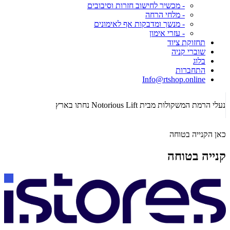
- מכשיר לחישוב חזרות וסיבובים
- מלחי הרחה
- מנשך ומדבקות אף לאימונים
- עזרי אימון
תחזוקת ציוד
שוברי קניה
בלוג
התחברות
Info@rtshop.online
תקופת  2026
נעלי הרמת המשקולות מבית Notorious Lift נחתו בארץ
כאן הקנייה בטוחה
קנייה בטוחה