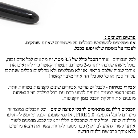
פרטים חשובים :
אנו ממליצים להשתמש בכבלים על משטחים שאינם שוחקים.
לעבוד על משטח שלא יפגע בכבל.
לכל הגבוהים -
אורך הכבל כולל של 3.5 מטר.
זה מתאים לכל אדם גבוה,
כולל מישהו שגובהו יותר מ-2 מטרים. תצטרך קאטר כדי להתאים את
אורכו לגבוה שלכם כראוי. אנו לא ממליצים ולא מחליפים כבלים שנחתכו
על ידי סכין או כל סוג כלי חד אחר מלבד קאטר!
אביזרי בטיחות
- לכבל יש פריטי אביזרים שונים לקפיצות בטוחות יותר.
כובעי הגומי
המגנים מונעים לפגוע בכם עם כבל הפלדה
וווי הבטיחות
מונעים את החלקת הכבל בזמן הקפיצות.
הכבלים הללו גם מתאימים לחבלי קפיצה שונים - ו
כל הכבלים במוצר זה
מיעדים לחבל הקפיצה FIRE 2.0 , אז למי שנפגע הכבל ומחפש להחליפו
מדלגית שונה - יכול להיות שהכבלים הללו יתאימו לכם. מוזמנים ליצור
איתנו קשר ולהגיע לבדוק :) כבר מספר לקוחות עשו זאת ויצאו מרוצים
ללא צורך ברכישת דלגית חדשה.