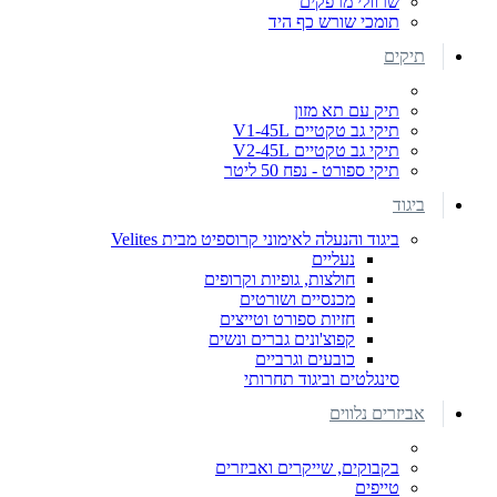
שרוולי מרפקים
תומכי שורש כף היד
תיקים
תיק עם תא מזון
תיקי גב טקטיים V1-45L
תיקי גב טקטיים V2-45L
תיקי ספורט - נפח 50 ליטר
ביגוד
ביגוד והנעלה לאימוני קרוספיט מבית Velites
נעליים
חולצות, גופיות וקרופים
מכנסיים ושורטים
חזיות ספורט וטייצים
קפוצ'ונים גברים ונשים
כובעים וגרביים
סינגלטים וביגוד תחרותי
אביזרים נלווים
בקבוקים, שייקרים ואביזרים
טייפים