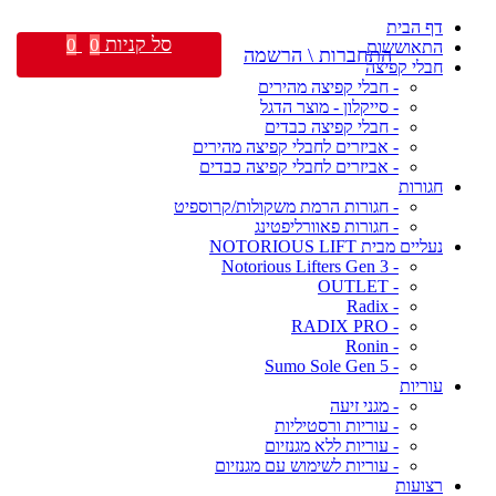
דף הבית
סל קניות
0
0
התאוששות
התחברות \ הרשמה
חבלי קפיצה
- חבלי קפיצה מהירים
- סייקלון - מוצר הדגל
- חבלי קפיצה כבדים
- אביזרים לחבלי קפיצה מהירים
- אביזרים לחבלי קפיצה כבדים
חגורות
- חגורות הרמת משקולות/קרוספיט
- חגורות פאוורליפטינג
נעליים מבית NOTORIOUS LIFT
- Notorious Lifters Gen 3
- OUTLET
- Radix
- RADIX PRO
- Ronin
- Sumo Sole Gen 5
עוריות
- מגני זיעה
- עוריות ורסטיליות
- עוריות ללא מגנזיום
- עוריות לשימוש עם מגנזיום
רצועות