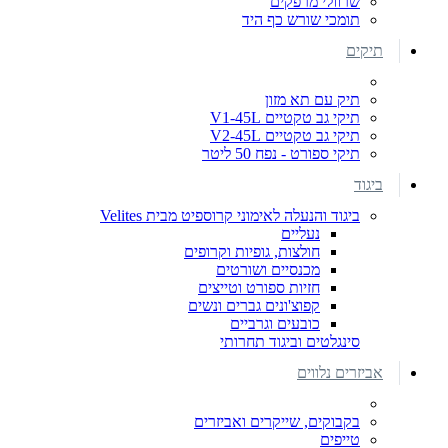
שרוולי מרפקים
תומכי שורש כף היד
תיקים
תיק עם תא מזון
תיקי גב טקטיים V1-45L
תיקי גב טקטיים V2-45L
תיקי ספורט - נפח 50 ליטר
ביגוד
ביגוד והנעלה לאימוני קרוספיט מבית Velites
נעליים
חולצות, גופיות וקרופים
מכנסיים ושורטים
חזיות ספורט וטייצים
קפוצ'ונים גברים ונשים
כובעים וגרביים
סינגלטים וביגוד תחרותי
אביזרים נלווים
בקבוקים, שייקרים ואביזרים
טייפים