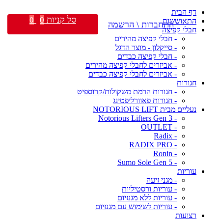
דף הבית
סל קניות
0
0
התאוששות
התחברות \ הרשמה
חבלי קפיצה
- חבלי קפיצה מהירים
- סייקלון - מוצר הדגל
- חבלי קפיצה כבדים
- אביזרים לחבלי קפיצה מהירים
- אביזרים לחבלי קפיצה כבדים
חגורות
- חגורות הרמת משקולות/קרוספיט
- חגורות פאוורליפטינג
נעליים מבית NOTORIOUS LIFT
- Notorious Lifters Gen 3
- OUTLET
- Radix
- RADIX PRO
- Ronin
- Sumo Sole Gen 5
עוריות
- מגני זיעה
- עוריות ורסטיליות
- עוריות ללא מגנזיום
- עוריות לשימוש עם מגנזיום
רצועות