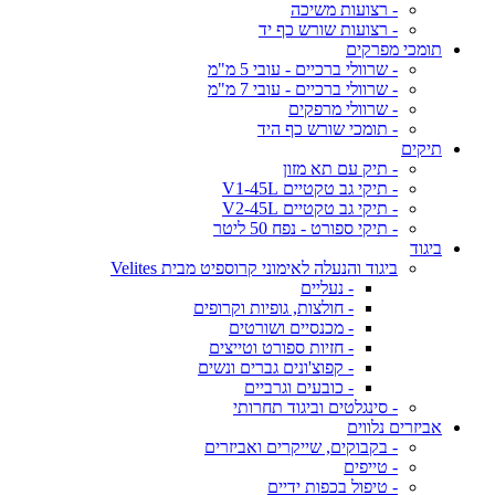
- רצועות משיכה
- רצועות שורש כף יד
תומכי מפרקים
- שרוולי ברכיים - עובי 5 מ"מ
- שרוולי ברכיים - עובי 7 מ"מ
- שרוולי מרפקים
- תומכי שורש כף היד
תיקים
- תיק עם תא מזון
- תיקי גב טקטיים V1-45L
- תיקי גב טקטיים V2-45L
- תיקי ספורט - נפח 50 ליטר
ביגוד
ביגוד והנעלה לאימוני קרוספיט מבית Velites
- נעליים
- חולצות, גופיות וקרופים
- מכנסיים ושורטים
- חזיות ספורט וטייצים
- קפוצ'ונים גברים ונשים
- כובעים וגרביים
- סינגלטים וביגוד תחרותי
אביזרים נלווים
- בקבוקים, שייקרים ואביזרים
- טייפים
- טיפול בכפות ידיים