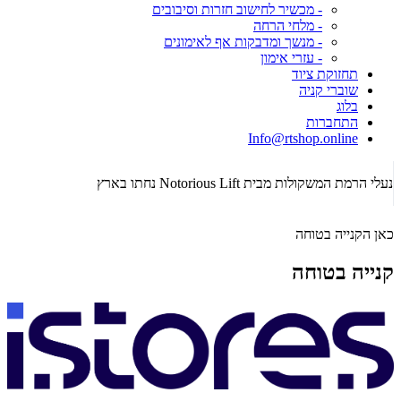
- מכשיר לחישוב חזרות וסיבובים
- מלחי הרחה
- מנשך ומדבקות אף לאימונים
- עזרי אימון
תחזוקת ציוד
שוברי קניה
בלוג
התחברות
Info@rtshop.online
תקופת  2026
נעלי הרמת המשקולות מבית Notorious Lift נחתו בארץ
כאן הקנייה בטוחה
קנייה בטוחה