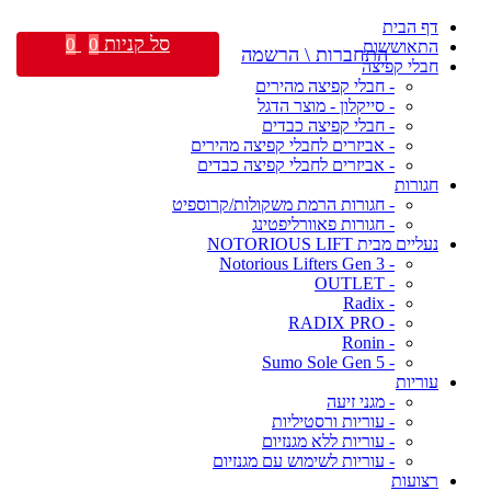
דף הבית
סל קניות
0
0
התאוששות
התחברות \ הרשמה
חבלי קפיצה
- חבלי קפיצה מהירים
- סייקלון - מוצר הדגל
- חבלי קפיצה כבדים
- אביזרים לחבלי קפיצה מהירים
- אביזרים לחבלי קפיצה כבדים
חגורות
- חגורות הרמת משקולות/קרוספיט
- חגורות פאוורליפטינג
נעליים מבית NOTORIOUS LIFT
- Notorious Lifters Gen 3
- OUTLET
- Radix
- RADIX PRO
- Ronin
- Sumo Sole Gen 5
עוריות
- מגני זיעה
- עוריות ורסטיליות
- עוריות ללא מגנזיום
- עוריות לשימוש עם מגנזיום
רצועות