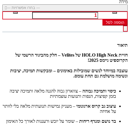
מידה
--- בחרו אפשרויות ---
הוספה לסל
תיאור
חזיית HOLO High Neck של Velites – חלק מהביגוד הרשמי של
הקרוספיט גיימס 2025!
עוצבה במיוחד לנשים שמובילות באימונים – ומבקשות תמיכה, יציבות
ונשימה מושלמת גם תחת עומס.
כיסוי ותמיכה גבוהה
– צווארון גבוה להגנה מלאה ותמיכה יציבה
בזמן קפיצות, הנפות ותנועות עוצמתיות
עיצוב גב קרוס ארגונומי
– מעניק גמישות תנועתית מלאה בלי לוותר
על אחיזה
בד נושם ומנדף ריחות
– שומר על יובש ורעננות לאורך כל האימון