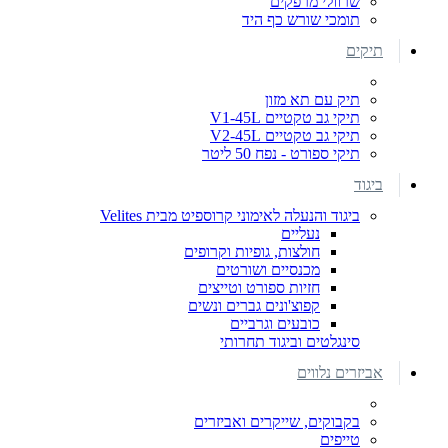
שרוולי מרפקים
תומכי שורש כף היד
תיקים
תיק עם תא מזון
תיקי גב טקטיים V1-45L
תיקי גב טקטיים V2-45L
תיקי ספורט - נפח 50 ליטר
ביגוד
ביגוד והנעלה לאימוני קרוספיט מבית Velites
נעליים
חולצות, גופיות וקרופים
מכנסיים ושורטים
חזיות ספורט וטייצים
קפוצ'ונים גברים ונשים
כובעים וגרביים
סינגלטים וביגוד תחרותי
אביזרים נלווים
בקבוקים, שייקרים ואביזרים
טייפים