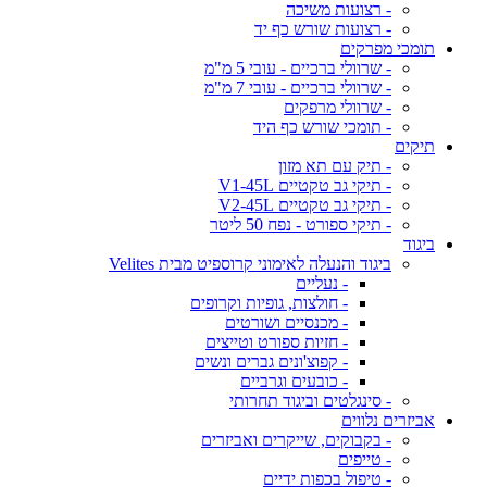
- רצועות משיכה
- רצועות שורש כף יד
תומכי מפרקים
- שרוולי ברכיים - עובי 5 מ"מ
- שרוולי ברכיים - עובי 7 מ"מ
- שרוולי מרפקים
- תומכי שורש כף היד
תיקים
- תיק עם תא מזון
- תיקי גב טקטיים V1-45L
- תיקי גב טקטיים V2-45L
- תיקי ספורט - נפח 50 ליטר
ביגוד
ביגוד והנעלה לאימוני קרוספיט מבית Velites
- נעליים
- חולצות, גופיות וקרופים
- מכנסיים ושורטים
- חזיות ספורט וטייצים
- קפוצ'ונים גברים ונשים
- כובעים וגרביים
- סינגלטים וביגוד תחרותי
אביזרים נלווים
- בקבוקים, שייקרים ואביזרים
- טייפים
- טיפול בכפות ידיים