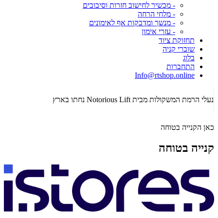
- מכשיר לחישוב חזרות וסיבובים
- מלחי הרחה
- מנשך ומדבקות אף לאימונים
- עזרי אימון
תחזוקת ציוד
שוברי קניה
בלוג
התחברות
Info@rtshop.online
תקופת  2026
נעלי הרמת המשקולות מבית Notorious Lift נחתו בארץ
כאן הקנייה בטוחה
קנייה בטוחה