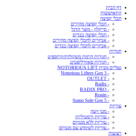
דף הבית
התאוששות
חבלי קפיצה
- חבלי קפיצה מהירים
- סייקלון - מוצר הדגל
- חבלי קפיצה כבדים
- אביזרים לחבלי קפיצה מהירים
- אביזרים לחבלי קפיצה כבדים
חגורות
- חגורות הרמת משקולות/קרוספיט
- חגורות פאוורליפטינג
נעליים מבית NOTORIOUS LIFT
- Notorious Lifters Gen 3
- OUTLET
- Radix
- RADIX PRO
- Ronin
- Sumo Sole Gen 5
עוריות
- מגני זיעה
- עוריות ורסטיליות
- עוריות ללא מגנזיום
- עוריות לשימוש עם מגנזיום
רצועות