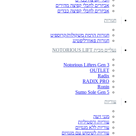
אביזרים לחבלי קפיצה מהירים
אביזרים לחבלי קפיצה כבדים
חגורות
חגורות הרמת משקולות/קרוספיט
חגורות פאוורליפטינג
נעליים מבית NOTORIOUS LIFT
Notorious Lifters Gen 3
OUTLET
Radix
RADIX PRO
Ronin
Sumo Sole Gen 5
עוריות
מגני זיעה
עוריות ורסטיליות
עוריות ללא מגנזיום
עוריות לשימוש עם מגנזיום