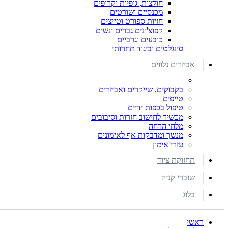
חולצות, גופיות וקרופים
מכנסיים ושורטים
חזיות ספורט וטייצים
קפוצ'ונים גברים ונשים
כובעים וגרביים
סינגלטים וביגוד תחרותי
אביזרים נלווים
בקבוקים, שייקרים ואביזרים
טייפים
טיפול בכפות ידיים
מכשיר לחישוב חזרות וסיבובים
מלחי הרחה
מנשך ומדבקות אף לאימונים
עזרי אימון
תחזוקת ציוד
שוברי קניה
בלוג
ראשי