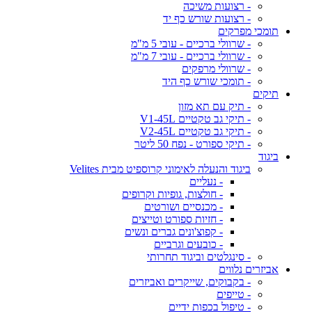
- רצועות משיכה
- רצועות שורש כף יד
תומכי מפרקים
- שרוולי ברכיים - עובי 5 מ"מ
- שרוולי ברכיים - עובי 7 מ"מ
- שרוולי מרפקים
- תומכי שורש כף היד
תיקים
- תיק עם תא מזון
- תיקי גב טקטיים V1-45L
- תיקי גב טקטיים V2-45L
- תיקי ספורט - נפח 50 ליטר
ביגוד
ביגוד והנעלה לאימוני קרוספיט מבית Velites
- נעליים
- חולצות, גופיות וקרופים
- מכנסיים ושורטים
- חזיות ספורט וטייצים
- קפוצ'ונים גברים ונשים
- כובעים וגרביים
- סינגלטים וביגוד תחרותי
אביזרים נלווים
- בקבוקים, שייקרים ואביזרים
- טייפים
- טיפול בכפות ידיים