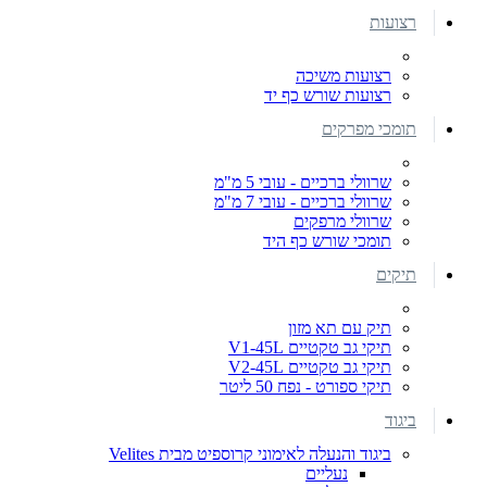
רצועות
רצועות משיכה
רצועות שורש כף יד
תומכי מפרקים
שרוולי ברכיים - עובי 5 מ"מ
שרוולי ברכיים - עובי 7 מ"מ
שרוולי מרפקים
תומכי שורש כף היד
תיקים
תיק עם תא מזון
תיקי גב טקטיים V1-45L
תיקי גב טקטיים V2-45L
תיקי ספורט - נפח 50 ליטר
ביגוד
ביגוד והנעלה לאימוני קרוספיט מבית Velites
נעליים