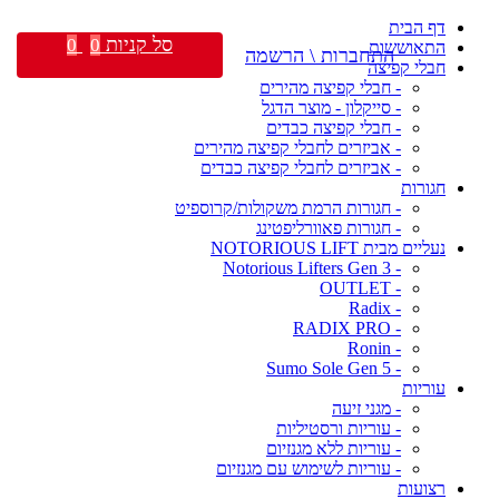
דף הבית
סל קניות
0
0
התאוששות
התחברות \ הרשמה
חבלי קפיצה
- חבלי קפיצה מהירים
- סייקלון - מוצר הדגל
- חבלי קפיצה כבדים
- אביזרים לחבלי קפיצה מהירים
- אביזרים לחבלי קפיצה כבדים
חגורות
- חגורות הרמת משקולות/קרוספיט
- חגורות פאוורליפטינג
נעליים מבית NOTORIOUS LIFT
- Notorious Lifters Gen 3
- OUTLET
- Radix
- RADIX PRO
- Ronin
- Sumo Sole Gen 5
עוריות
- מגני זיעה
- עוריות ורסטיליות
- עוריות ללא מגנזיום
- עוריות לשימוש עם מגנזיום
רצועות