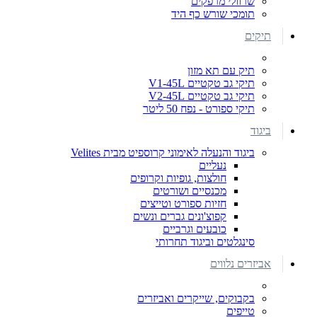
שרוולי מרפקים
תומכי שורש כף היד
תיקים
תיק עם תא מזון
תיקי גב טקטיים V1-45L
תיקי גב טקטיים V2-45L
תיקי ספורט - נפח 50 ליטר
ביגוד
ביגוד והנעלה לאימוני קרוספיט מבית Velites
נעליים
חולצות, גופיות וקרופים
מכנסיים ושורטים
חזיות ספורט וטייצים
קפוצ'ונים גברים ונשים
כובעים וגרביים
סינגלטים וביגוד תחרותי
אביזרים נלווים
בקבוקים, שייקרים ואביזרים
טייפים