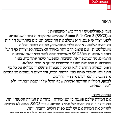
הוספה לסל
תיאור
נעלי פאוורליפטינג / חדר כושר מקצועיות :
ה-
Sumo Sole Gen 3
(SSG3) הנעליים המתקדמות ביותר שנוטוריוס
ליפט ייצרו אי פעם. הוא משלב את ההיבטים הטובים ביותר של הדורות
הקודמים שלהם -
אחיזה בלתי מתפשרת, תמיכה רחבה וסוליה
מינימליסטית
- עם עיצוב רחב יותר באיזור האצבעות לפי צורת כף הרגל.
רוחב האצבעות של SSG3 מאפשרת לכם לפזר כראוי את אצבעות
הרגליים, מה
שמשפר את היציבות ומאפשר לייצר יותר כוח
, בעוד
שהרצועות הכפולות והעקב המשודרג יחזיקו אותכם במלואו.
דפוס
הסוליה
החדשה
ללא החלקה
מבטיח שתשארו במלואו על כל כף
הרגל ולא תאבדו אותה בזמן הרמות הכוח, והחריצים העמוקים ממקסמים
את הנשיכה ומאריכים את חיי הדריכה.
לבסוף, הסולייה החדשה אומרת שכף הרגל שלך יושבת "
בתוך
" ולא
"על"
הסוליה
.
___________________________________
בחירת מידה
אם המידה שלכם פוגעת בין שני מידות - בחרו את המידה הקטנה יותר.
בניגוד לדורות הקודמים של נעלי נוטוריוס, עבור SSG3, אתם לא צריכים
להגדיל את המידה אם יש לכם כפות רגליים רחבות יותר.
ברוב המקרים, הזמינו מידה זהה לדורות הקודמים, אלא אם כן הייתם