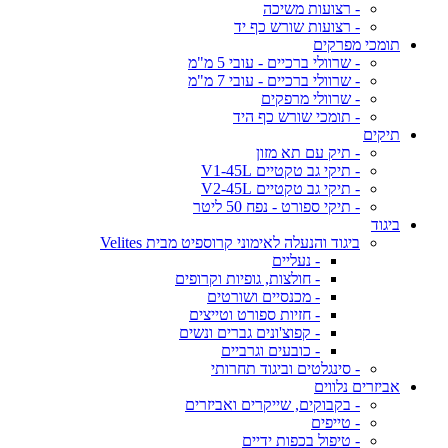
- רצועות משיכה
- רצועות שורש כף יד
תומכי מפרקים
- שרוולי ברכיים - עובי 5 מ"מ
- שרוולי ברכיים - עובי 7 מ"מ
- שרוולי מרפקים
- תומכי שורש כף היד
תיקים
- תיק עם תא מזון
- תיקי גב טקטיים V1-45L
- תיקי גב טקטיים V2-45L
- תיקי ספורט - נפח 50 ליטר
ביגוד
ביגוד והנעלה לאימוני קרוספיט מבית Velites
- נעליים
- חולצות, גופיות וקרופים
- מכנסיים ושורטים
- חזיות ספורט וטייצים
- קפוצ'ונים גברים ונשים
- כובעים וגרביים
- סינגלטים וביגוד תחרותי
אביזרים נלווים
- בקבוקים, שייקרים ואביזרים
- טייפים
- טיפול בכפות ידיים