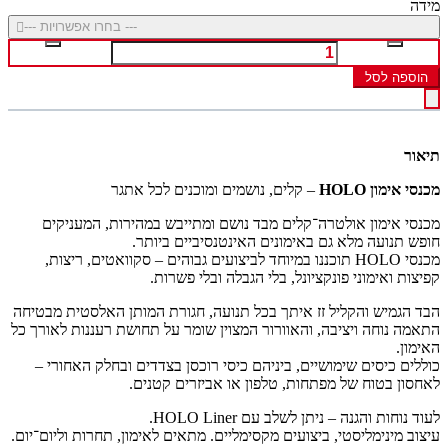
מידה
--- בחרו אפשרויות ---
הוספה לסל
תיאור
מכנסי אימון HOLO
– קלים, נושמים ומוכנים לכל אתגר
מכנסי אימון אולטרה־קלים מבד נושם ומתייבש במהירות, המעניקים
חופש תנועה מלא גם באימונים האינטנסיביים ביותר.
מכנסי HOLO תוכננו במיוחד לביצועים גבוהים – סקוואטים, ריצות,
קפיצות ואימוני פונקציונל, בלי הגבלה ובלי פשרות.
הבד הגמיש והקליל זז איתך בכל תנועה, חגורת המותן האלסטית מבטיחה
התאמה נוחה ויציבה, והאוורור המצוין שומר על תחושת רעננות לאורך כל
האימון.
כוללים כיסים שימושיים, ביניהם כיסי רוכסן בצדדים ובחלק האחורי –
לאחסון בטוח של מפתחות, טלפון או אביזרים קטנים.
לעוד נוחות והגנה – ניתן לשלב עם HOLO Liner.
עיצוב מינימליסטי, ביצועים מקסימליים. מתאים לאימון, תחרות וליום־יום.