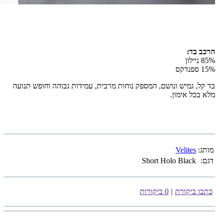
הרכב בד:
85% ניילון
15% ספנדקס
בד קל, גמיש ונושם, המספק נוחות מרבית, עמידות גבוהה וחופש תנועה
מלא בכל אימון.
מותג:
Velites
דגם:
Short Holo Black
כתבו ביקורת
|
0 ביקורות