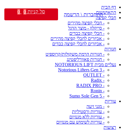
דף הבית
סל קניות
0
0
התאוששות
התחברות \ הרשמה
חבלי קפיצה
- חבלי קפיצה מהירים
- סייקלון - מוצר הדגל
- חבלי קפיצה כבדים
- אביזרים לחבלי קפיצה מהירים
- אביזרים לחבלי קפיצה כבדים
חגורות
- חגורות הרמת משקולות/קרוספיט
- חגורות פאוורליפטינג
נעליים מבית NOTORIOUS LIFT
- Notorious Lifters Gen 3
- OUTLET
- Radix
- RADIX PRO
- Ronin
- Sumo Sole Gen 5
עוריות
- מגני זיעה
- עוריות ורסטיליות
- עוריות ללא מגנזיום
- עוריות לשימוש עם מגנזיום
רצועות