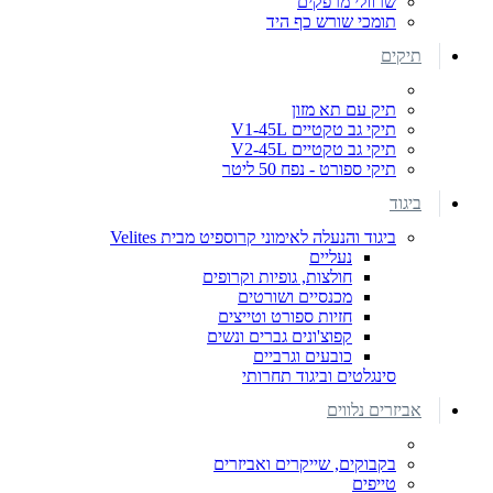
שרוולי מרפקים
תומכי שורש כף היד
תיקים
תיק עם תא מזון
תיקי גב טקטיים V1-45L
תיקי גב טקטיים V2-45L
תיקי ספורט - נפח 50 ליטר
ביגוד
ביגוד והנעלה לאימוני קרוספיט מבית Velites
נעליים
חולצות, גופיות וקרופים
מכנסיים ושורטים
חזיות ספורט וטייצים
קפוצ'ונים גברים ונשים
כובעים וגרביים
סינגלטים וביגוד תחרותי
אביזרים נלווים
בקבוקים, שייקרים ואביזרים
טייפים