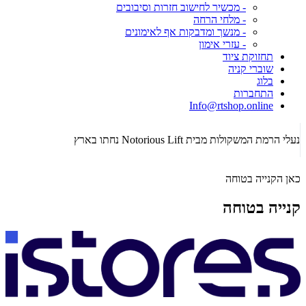
- מכשיר לחישוב חזרות וסיבובים
- מלחי הרחה
- מנשך ומדבקות אף לאימונים
- עזרי אימון
תחזוקת ציוד
שוברי קניה
בלוג
התחברות
Info@rtshop.online
תקופת Crossfit Open 2026 כבר כאן! רכשו ציוד קרוספיט איכותי!
הג
…
כאן הקנייה בטוחה
קנייה בטוחה