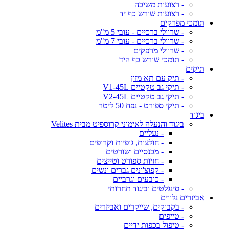
- רצועות משיכה
- רצועות שורש כף יד
תומכי מפרקים
- שרוולי ברכיים - עובי 5 מ"מ
- שרוולי ברכיים - עובי 7 מ"מ
- שרוולי מרפקים
- תומכי שורש כף היד
תיקים
- תיק עם תא מזון
- תיקי גב טקטיים V1-45L
- תיקי גב טקטיים V2-45L
- תיקי ספורט - נפח 50 ליטר
ביגוד
ביגוד והנעלה לאימוני קרוספיט מבית Velites
- נעליים
- חולצות, גופיות וקרופים
- מכנסיים ושורטים
- חזיות ספורט וטייצים
- קפוצ'ונים גברים ונשים
- כובעים וגרביים
- סינגלטים וביגוד תחרותי
אביזרים נלווים
- בקבוקים, שייקרים ואביזרים
- טייפים
- טיפול בכפות ידיים