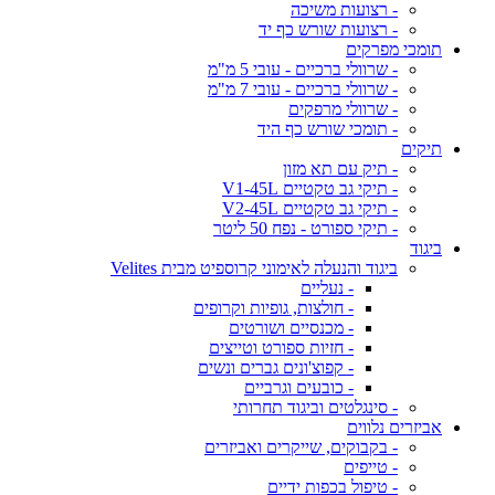
- רצועות משיכה
- רצועות שורש כף יד
תומכי מפרקים
- שרוולי ברכיים - עובי 5 מ"מ
- שרוולי ברכיים - עובי 7 מ"מ
- שרוולי מרפקים
- תומכי שורש כף היד
תיקים
- תיק עם תא מזון
- תיקי גב טקטיים V1-45L
- תיקי גב טקטיים V2-45L
- תיקי ספורט - נפח 50 ליטר
ביגוד
ביגוד והנעלה לאימוני קרוספיט מבית Velites
- נעליים
- חולצות, גופיות וקרופים
- מכנסיים ושורטים
- חזיות ספורט וטייצים
- קפוצ'ונים גברים ונשים
- כובעים וגרביים
- סינגלטים וביגוד תחרותי
אביזרים נלווים
- בקבוקים, שייקרים ואביזרים
- טייפים
- טיפול בכפות ידיים