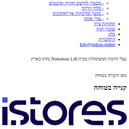
- מכשיר לחישוב חזרות וסיבובים
- מלחי הרחה
- מנשך ומדבקות אף לאימונים
- עזרי אימון
תחזוקת ציוד
שוברי קניה
בלוג
התחברות
Info@rtshop.online
תקופת  2026
נעלי הרמת המשקולות מבית Notorious Lift נחתו בארץ
כאן הקנייה בטוחה
קנייה בטוחה