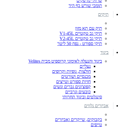
שרוולי מרפקים
תומכי שורש כף היד
תיקים
תיק עם תא מזון
תיקי גב טקטיים V1-45L
תיקי גב טקטיים V2-45L
תיקי ספורט - נפח 50 ליטר
ביגוד
ביגוד והנעלה לאימוני קרוספיט מבית Velites
נעליים
חולצות, גופיות וקרופים
מכנסיים ושורטים
חזיות ספורט וטייצים
קפוצ'ונים גברים ונשים
כובעים וגרביים
סינגלטים וביגוד תחרותי
אביזרים נלווים
בקבוקים, שייקרים ואביזרים
טייפים