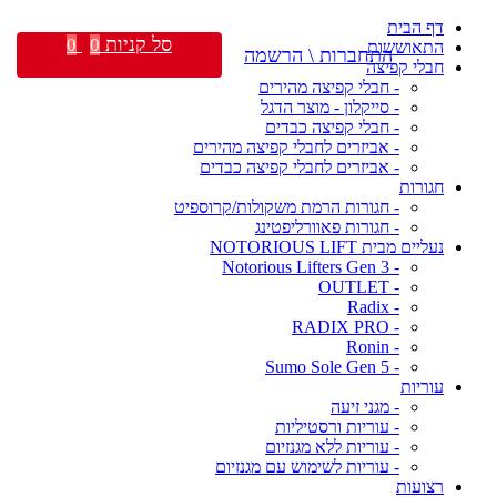
דף הבית
סל קניות
0
0
התאוששות
התחברות \ הרשמה
חבלי קפיצה
- חבלי קפיצה מהירים
- סייקלון - מוצר הדגל
- חבלי קפיצה כבדים
- אביזרים לחבלי קפיצה מהירים
- אביזרים לחבלי קפיצה כבדים
חגורות
- חגורות הרמת משקולות/קרוספיט
- חגורות פאוורליפטינג
נעליים מבית NOTORIOUS LIFT
- Notorious Lifters Gen 3
- OUTLET
- Radix
- RADIX PRO
- Ronin
- Sumo Sole Gen 5
עוריות
- מגני זיעה
- עוריות ורסטיליות
- עוריות ללא מגנזיום
- עוריות לשימוש עם מגנזיום
רצועות