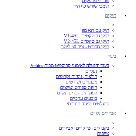
שרוולי מרפקים
תומכי שורש כף היד
תיקים
תיק עם תא מזון
תיקי גב טקטיים V1-45L
תיקי גב טקטיים V2-45L
תיקי ספורט - נפח 50 ליטר
ביגוד
ביגוד והנעלה לאימוני קרוספיט מבית Velites
נעליים
חולצות, גופיות וקרופים
מכנסיים ושורטים
חזיות ספורט וטייצים
קפוצ'ונים גברים ונשים
כובעים וגרביים
סינגלטים וביגוד תחרותי
אביזרים נלווים
בקבוקים, שייקרים ואביזרים
טייפים