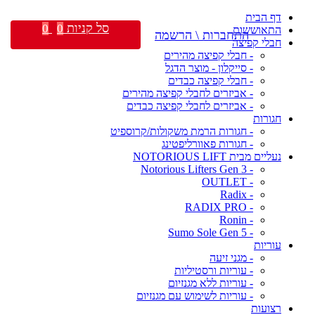
דף הבית
סל קניות
0
0
התאוששות
התחברות \ הרשמה
חבלי קפיצה
- חבלי קפיצה מהירים
- סייקלון - מוצר הדגל
- חבלי קפיצה כבדים
- אביזרים לחבלי קפיצה מהירים
- אביזרים לחבלי קפיצה כבדים
חגורות
- חגורות הרמת משקולות/קרוספיט
- חגורות פאוורליפטינג
נעליים מבית NOTORIOUS LIFT
- Notorious Lifters Gen 3
- OUTLET
- Radix
- RADIX PRO
- Ronin
- Sumo Sole Gen 5
עוריות
- מגני זיעה
- עוריות ורסטיליות
- עוריות ללא מגנזיום
- עוריות לשימוש עם מגנזיום
רצועות