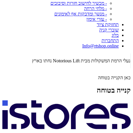
- מכשיר לחישוב חזרות וסיבובים
- מלחי הרחה
- מנשך ומדבקות אף לאימונים
- עזרי אימון
תחזוקת ציוד
שוברי קניה
בלוג
התחברות
Info@rtshop.online
תקופת  2026
נעלי הרמת המשקולות מבית Notorious Lift נחתו בארץ
כאן הקנייה בטוחה
קנייה בטוחה