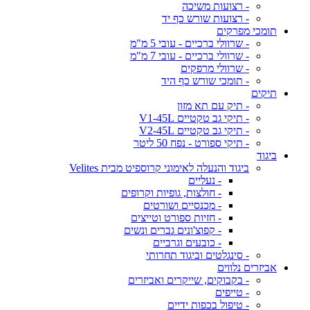
- רצועות משיכה
- רצועות שורש כף יד
תומכי מפרקים
- שרוולי ברכיים - עובי 5 מ"מ
- שרוולי ברכיים - עובי 7 מ"מ
- שרוולי מרפקים
- תומכי שורש כף היד
תיקים
- תיק עם תא מזון
- תיקי גב טקטיים V1-45L
- תיקי גב טקטיים V2-45L
- תיקי ספורט - נפח 50 ליטר
ביגוד
ביגוד והנעלה לאימוני קרוספיט מבית Velites
- נעליים
- חולצות, גופיות וקרופים
- מכנסיים ושורטים
- חזיות ספורט וטייצים
- קפוצ'ונים גברים ונשים
- כובעים וגרביים
- סינגלטים וביגוד תחרותי
אביזרים נלווים
- בקבוקים, שייקרים ואביזרים
- טייפים
- טיפול בכפות ידיים