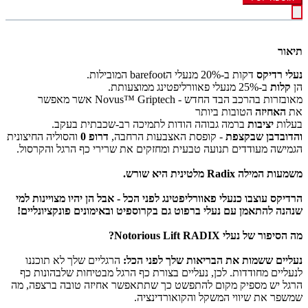
תיאור
נעלי רדיקס
דקות
ב-20% מנעלי הbarefoot המובילות.
הן
קלות
ב-25% מנעלי פאוורליפטינג ממוצעותת.
מאובזרות בהרכב הבד החדש -
Novus™ Griptech אשר מאפשר
את
האחיזה
הטובות ביותר
בעלות
יציבות
ברמה גבוהה הודות לתמיכה רב-שכבתית בעקב.
והדובדבן שבקצפת
- קופסת האצבעות הרחבה,
דרופ 0
והסוליה החיצונית
הגמישה מעודדים תנועה טבעית ומחזקים את שרירי כף הרגל והקרסול.
משמעות המילה Radix מלטינית היא שורש.
הרדיקס עוצבו כנעלי פאוורליפטינג לפני הכל - אבל הן יהיו מצויינות למי
שנהנה להתאמן עם נעלי ברפוט גם בקרוספיט ובאימונים פונקציונליים!
מה הסיפור של נעלי Notorious Lift RADIX?
נעליים ששמות את הבריאות שלך לפני הכל:
הרגליים שלך לא תוכננו
לנעליים מחודדות. לכן, נעליים בצורת כף הרגל מבטיחות שלבהונות כף
הרגל יש מספיק מקום להתפשט כך שתתאפשר אחיזה טובה ברצפה, מה
שמשפר את שיווי המשקל והקואורדינציה.