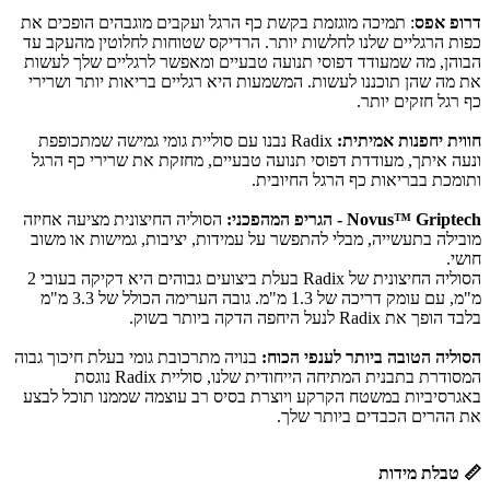
דרופ אפס
: תמיכה מוגזמת בקשת כף הרגל ועקבים מוגבהים הופכים את
כפות הרגליים שלנו לחלשות יותר. הרדיקס שטוחות לחלוטין מהעקב עד
הבוהן, מה שמעודד דפוסי תנועה טבעיים ומאפשר לרגליים שלך לעשות
את מה שהן תוכננו לעשות. המשמעות היא רגליים בריאות יותר ושרירי
כף רגל חזקים יותר.
חווית יחפנות אמיתית:
Radix נבנו עם סוליית גומי גמישה שמתכופפת
ונעה איתך, מעודדת דפוסי תנועה טבעיים, מחזקת את שרירי כף הרגל
ותומכת בבריאות כף הרגל החיובית.
Novus™ Griptech - הגריפ המהפכני:
הסוליה החיצונית מציעה אחיזה
מובילה בתעשייה, מבלי להתפשר על עמידות, יציבות, גמישות או משוב
חושי.
הסוליה החיצונית של Radix בעלת ביצועים גבוהים היא דקיקה בעובי 2
מ"מ, עם עומק דריכה של 1.3 מ"מ. גובה הערימה הכולל של 3.3 מ"מ
בלבד הופך את Radix לנעל היחפה הדקה ביותר בשוק.
הסוליה הטובה ביותר לענפי הכוח:
בנויה מתרכובת גומי בעלת חיכוך גבוה
המסודרת בתבנית המתיחה הייחודית שלנו, סוליית Radix נוגסת
באגרסיביות במשטח הקרקע ויוצרת בסיס רב עוצמה שממנו תוכל לבצע
את ההרים הכבדים ביותר שלך.
📏
טבלת מידות